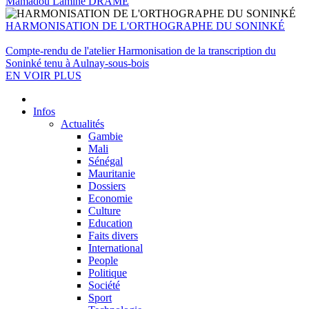
Mamadou Lamine DRAMÉ
HARMONISATION DE L'ORTHOGRAPHE DU SONINKÉ
Compte-rendu de l'atelier Harmonisation de la transcription du
Soninké tenu à Aulnay-sous-bois
EN VOIR PLUS
Infos
Actualités
Gambie
Mali
Sénégal
Mauritanie
Dossiers
Economie
Culture
Education
Faits divers
International
People
Politique
Société
Sport