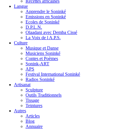
Recettes africaines
Langue
Apprendre le Soninké
Emissions en Soninké
Ecoles de Soninké
D.P.L.N.
Olaadani avec Demba Cissé
La Voix de l A.P.S.
Culture
Musique et Danse
Musiciens Soninké
Contes et Poèmes
Sonink-ART
APS
Festival International Soninké
Radios Soninké
Artisanat
Sculpture
Outils Traditionnels
Tissage
Teintures
Autres
Articles
Blog
Annuaire