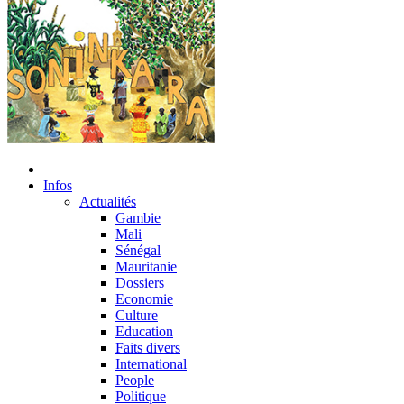
Infos
Actualités
Gambie
Mali
Sénégal
Mauritanie
Dossiers
Economie
Culture
Education
Faits divers
International
People
Politique