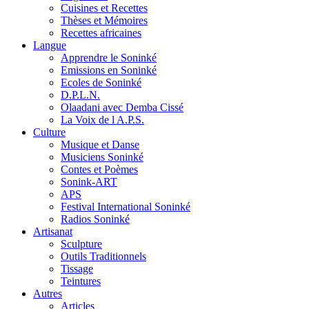
Cuisines et Recettes
Thèses et Mémoires
Recettes africaines
Langue
Apprendre le Soninké
Emissions en Soninké
Ecoles de Soninké
D.P.L.N.
Olaadani avec Demba Cissé
La Voix de l A.P.S.
Culture
Musique et Danse
Musiciens Soninké
Contes et Poèmes
Sonink-ART
APS
Festival International Soninké
Radios Soninké
Artisanat
Sculpture
Outils Traditionnels
Tissage
Teintures
Autres
Articles