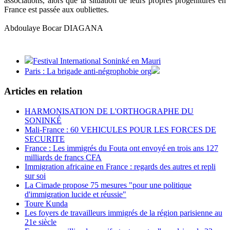
associations, alors que la situation de leurs propres progénitures en
France est passée aux oubliettes.
Abdoulaye Bocar DIAGANA
Festival International Soninké en Mauri
Paris : La brigade anti-négrophobie org
Articles en relation
HARMONISATION DE L'ORTHOGRAPHE DU
SONINKÉ
Mali-France : 60 VEHICULES POUR LES FORCES DE
SECURITE
France : Les immigrés du Fouta ont envoyé en trois ans 127
milliards de francs CFA
Immigration africaine en France : regards des autres et repli
sur soi
La Cimade propose 75 mesures "pour une politique
d'immigration lucide et réussie"
Toure Kunda
Les foyers de travailleurs immigrés de la région parisienne au
21e siècle