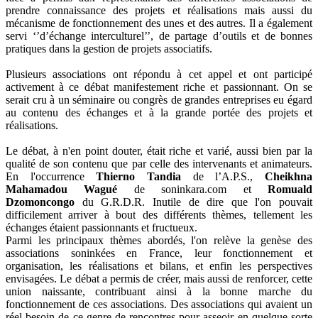
prendre connaissance des projets et réalisations mais aussi du
mécanisme de fonctionnement des unes et des autres. Il a également
servi ‘’d’échange interculturel’’, de partage d’outils et de bonnes
pratiques dans la gestion de projets associatifs.
Plusieurs associations ont répondu à cet appel et ont participé
activement à ce débat manifestement riche et passionnant. On se
serait cru à un séminaire ou congrès de grandes entreprises eu égard
au contenu des échanges et à la grande portée des projets et
réalisations.
Le débat, à n'en point douter, était riche et varié, aussi bien par la
qualité de son contenu que par celle des intervenants et animateurs.
En l'occurrence
Thierno Tandia
de l’A.P.S.,
Cheikhna
Mahamadou Wagué
de soninkara.com et
Romuald
Dzomoncongo
du G.R.D.R. Inutile de dire que l'on pouvait
difficilement arriver à bout des différents thèmes, tellement les
échanges étaient passionnants et fructueux.
Parmi les principaux thèmes abordés, l'on relève la genèse des
associations soninkées en France, leur fonctionnement et
organisation, les réalisations et bilans, et enfin les perspectives
envisagées. Le débat a permis de créer, mais aussi de renforcer, cette
union naissante, contribuant ainsi à la bonne marche du
fonctionnement de ces associations. Des associations qui avaient un
réel besoin de ce genre de rencontres pour asseoir en quelque sorte