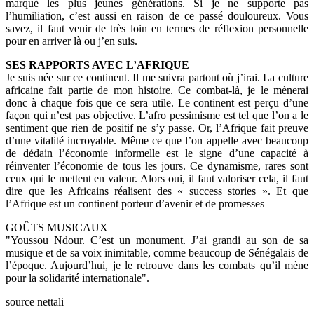
marqué les plus jeunes générations. Si je ne supporte pas
l’humiliation, c’est aussi en raison de ce passé douloureux. Vous
savez, il faut venir de très loin en termes de réflexion personnelle
pour en arriver là ou j’en suis.
SES RAPPORTS AVEC L’AFRIQUE
Je suis née sur ce continent. Il me suivra partout où j’irai. La culture
africaine fait partie de mon histoire. Ce combat-là, je le mènerai
donc à chaque fois que ce sera utile. Le continent est perçu d’une
façon qui n’est pas objective. L’afro pessimisme est tel que l’on a le
sentiment que rien de positif ne s’y passe. Or, l’Afrique fait preuve
d’une vitalité incroyable. Même ce que l’on appelle avec beaucoup
de dédain l’économie informelle est le signe d’une capacité à
réinventer l’économie de tous les jours. Ce dynamisme, rares sont
ceux qui le mettent en valeur. Alors oui, il faut valoriser cela, il faut
dire que les Africains réalisent des « success stories ». Et que
l’Afrique est un continent porteur d’avenir et de promesses
GOÛTS MUSICAUX
"Youssou Ndour. C’est un monument. J’ai grandi au son de sa
musique et de sa voix inimitable, comme beaucoup de Sénégalais de
l’époque. Aujourd’hui, je le retrouve dans les combats qu’il mène
pour la solidarité internationale".
source nettali