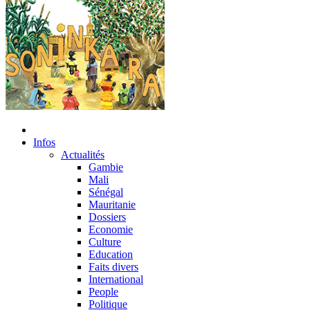
Infos
Actualités
Gambie
Mali
Sénégal
Mauritanie
Dossiers
Economie
Culture
Education
Faits divers
International
People
Politique