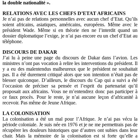
la double nationalité ».
RELATIONS AVEC LES CHEFS D’ETAT AFRICAINS
Je n’ai pas de relations personnelles avec aucun chef d’Etat. Qu’ils
soient africains, asiatiques, américains, européens. Même avec le
président Wade. Même si en théorie rien ne l’interdit quand un
dossier diplomatique l’exige, je n’ai pas encore eu un chef d’Etat au
téléphone.
DISCOURS DE DAKAR
J’ai lu à peine une page du discours de Dakar dans l’avion. Les
ministres n’ont pas vocation à relire les interventions du président. Il
y a eu des malentendus malheureux que le président ne souhaitait
pas. Il a été durement critiqué alors que son intention n’était pas de
blesser quiconque. D’ailleurs, le discours du Cap qui a suivi a été
l’occasion de préciser sa pensée et l’esprit du partenariat qu’il
proposait aux africains. Vous ne m’entendrez donc pas participer à
ce faux procès. Pour le reste, je n’ai aucune leçon d’africanité à
recevoir. Pas même de Jeune Afrique.
LA COLONISATION
La colonisation a été un mal pour l’Afrique. Je n’ai pas vécu la
période coloniale. Je suis née en 1976 et je ne me permettrais pas de
récupérer les douleurs historiques que d’autres ont subies dans leur
chair. Mais la mémoire de la colonisation est si forte qu’elle a