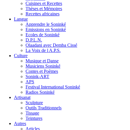
Cuisines et Recettes
Thèses et Mémoires
Recettes africaines
Langue
Apprendre le Soninké
Emissions en Soninké
Ecoles de Soninké
D.P.L.N.
Olaadani avec Demba Cissé
La Voix de l A.P.S.
Culture
Musique et Danse
Musiciens Soninké
Contes et Poèmes
Sonink-ART
APS
Festival International Soninké
Radios Soninké
Artisanat
Sculpture
Outils Traditionnels
Tissage
Teintures
Autres
Articles