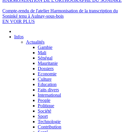
HARMONISATION DE L'ORTHOGRAPHE DU SONINKÉ
Compte-rendu de l'atelier Harmonisation de la transcription du
Soninké tenu à Aulnay-sous-bois
EN VOIR PLUS
Infos
Actualités
Gambie
Mali
Sénégal
Mauritanie
Dossiers
Economie
Culture
Education
Faits divers
International
People
Politique
Société
Sport
Technologie
Contribution