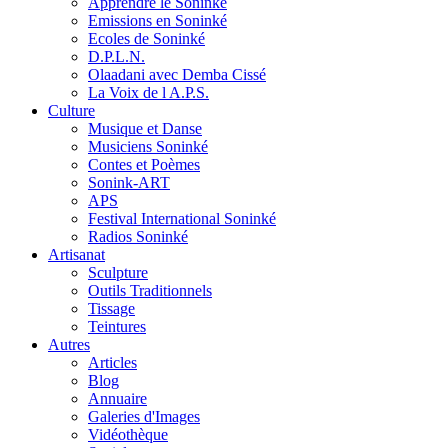
Apprendre le Soninké
Emissions en Soninké
Ecoles de Soninké
D.P.L.N.
Olaadani avec Demba Cissé
La Voix de l A.P.S.
Culture
Musique et Danse
Musiciens Soninké
Contes et Poèmes
Sonink-ART
APS
Festival International Soninké
Radios Soninké
Artisanat
Sculpture
Outils Traditionnels
Tissage
Teintures
Autres
Articles
Blog
Annuaire
Galeries d'Images
Vidéothèque