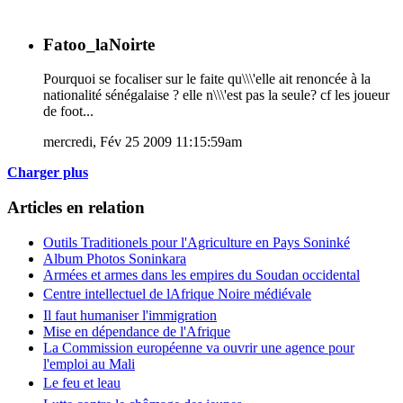
Fatoo_laNoirte
Pourquoi se focaliser sur le faite qu\\\'elle ait renoncée à la
nationalité sénégalaise ? elle n\\\'est pas la seule? cf les joueur
de foot...
mercredi, Fév 25 2009 11:15:59am
Charger plus
Articles en relation
Outils Traditionels pour l'Agriculture en Pays Soninké
Album Photos Soninkara
Armées et armes dans les empires du Soudan occidental
Centre intellectuel de lAfrique Noire médiévale
Il faut humaniser l'immigration
Mise en dépendance de l'Afrique
La Commission européenne va ouvrir une agence pour
l'emploi au Mali
Le feu et leau