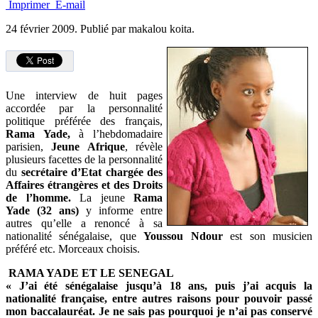
Imprimer
E-mail
24 février 2009.
Publié par makalou koita.
Une interview de huit pages
accordée par la personnalité
politique préférée des français,
Rama Yade,
à l’hebdomadaire
parisien,
Jeune Afrique
, révèle
plusieurs facettes de la personnalité
du
secrétaire d’Etat chargée des
Affaires étrangères et des Droits
de l’homme.
La jeune
Rama
Yade (32 ans)
y informe entre
autres qu’elle a renoncé à sa
nationalité sénégalaise, que
Youssou Ndour
est son musicien
préféré etc. Morceaux choisis.
RAMA YADE ET LE SENEGAL
« J’ai été sénégalaise jusqu’à 18 ans, puis j’ai acquis la
nationalité française, entre autres raisons pour pouvoir passé
mon baccalauréat. Je ne sais pas pourquoi je n’ai pas conservé