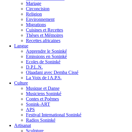
Mariage
Circoncision
Religion
Environnement
Migrations
Cuisines et Recettes
Thèses et Mémoires
Recettes africaines
Langue
Apprendre le Soninké
Emissions en Soninké
Ecoles de Soninké
D.P.L.N.
Olaadani avec Demba Cissé
La Voix de l A.P.S.
Culture
Musique et Danse
Musiciens Soninké
Contes et Poèmes
Sonink-ART
APS
Festival International Soninké
Radios Soninké
Artisanat
Sculpture