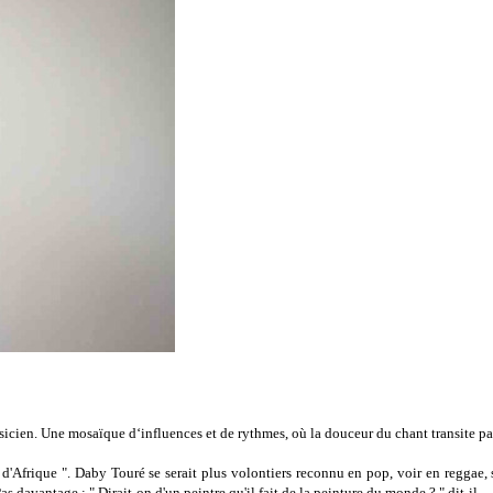
sicien. Une mosaïque d‘influences et de rythmes, où la douceur du chant transite 
'Afrique ". Daby Touré se serait plus volontiers reconnu en pop, voir en reggae, sû
s davantage : " Dirait-on d'un peintre qu'il fait de la peinture du monde ? " dit-il.