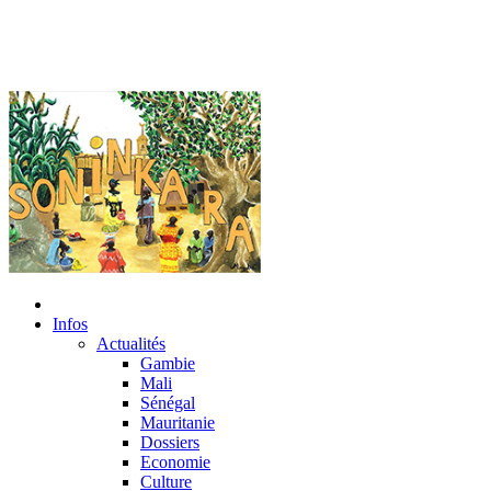
Infos
Actualités
Gambie
Mali
Sénégal
Mauritanie
Dossiers
Economie
Culture