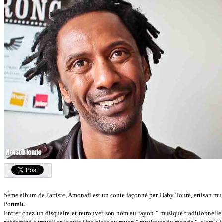
5ème album de l'artiste, Amonafi est un conte façonné par Daby Touré, artisan mu
Portrait.
Entrer chez un disquaire et retrouver son nom au rayon " musique traditionnelle d
prédestiné à travailler le cuir. Une place au rayon " musiques du monde ", alors ? Pa