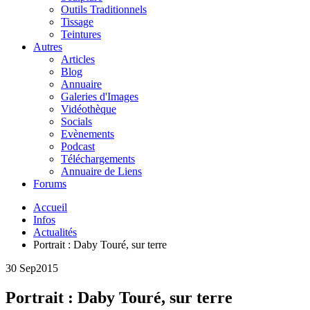
Outils Traditionnels
Tissage
Teintures
Autres
Articles
Blog
Annuaire
Galeries d'Images
Vidéothèque
Socials
Evènements
Podcast
Téléchargements
Annuaire de Liens
Forums
Accueil
Infos
Actualités
Portrait : Daby Touré, sur terre
30 Sep
2015
Portrait : Daby Touré, sur terre