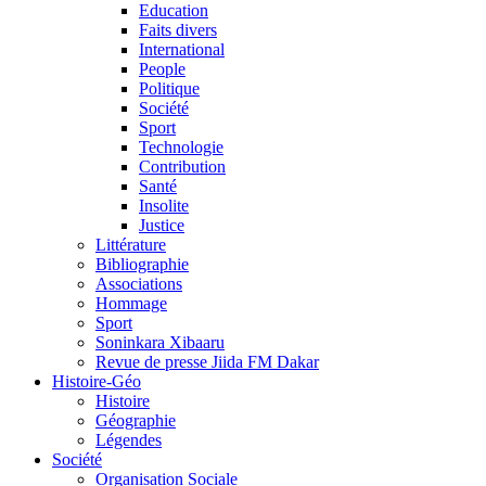
Education
Faits divers
International
People
Politique
Société
Sport
Technologie
Contribution
Santé
Insolite
Justice
Littérature
Bibliographie
Associations
Hommage
Sport
Soninkara Xibaaru
Revue de presse Jiida FM Dakar
Histoire-Géo
Histoire
Géographie
Légendes
Société
Organisation Sociale