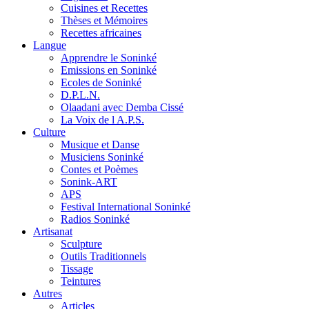
Cuisines et Recettes
Thèses et Mémoires
Recettes africaines
Langue
Apprendre le Soninké
Emissions en Soninké
Ecoles de Soninké
D.P.L.N.
Olaadani avec Demba Cissé
La Voix de l A.P.S.
Culture
Musique et Danse
Musiciens Soninké
Contes et Poèmes
Sonink-ART
APS
Festival International Soninké
Radios Soninké
Artisanat
Sculpture
Outils Traditionnels
Tissage
Teintures
Autres
Articles