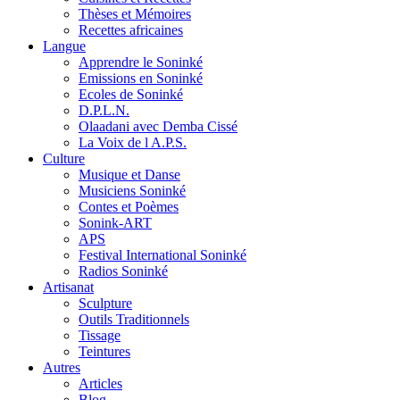
Thèses et Mémoires
Recettes africaines
Langue
Apprendre le Soninké
Emissions en Soninké
Ecoles de Soninké
D.P.L.N.
Olaadani avec Demba Cissé
La Voix de l A.P.S.
Culture
Musique et Danse
Musiciens Soninké
Contes et Poèmes
Sonink-ART
APS
Festival International Soninké
Radios Soninké
Artisanat
Sculpture
Outils Traditionnels
Tissage
Teintures
Autres
Articles
Blog