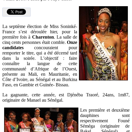
La septième élection de Miss Soninké-
France s’est déroulée hier, pour la
première fois à
Charenton
. La salle de
cinq cents personnes était comble.
Onze
candidates
concouraient pour
remporter le titre, qui a été décerné tard
dans la soirée. L’objectif : faire
connaître la langue de cette
communauté d’Afrique de l’Ouest,
présente au Mali, en Mauritanie, en
Côte d’Ivoire, au Sénégal et au Burkina
Faso, en Gambie et Guinée- Bissau.
La gagnante, cette année, est Djénéba Traoré, 24ans, 1m87,
originaire de Manael au Sénégal.
Les première et deuxième
dauphines sont
respectivement Founé
Séméga (originaire de
Bakel, Sénégal) et