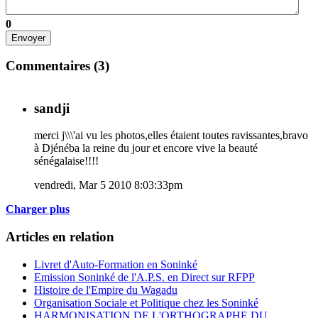
0
Envoyer
Commentaires (
3
)
sandji
merci j\\\'ai vu les photos,elles étaient toutes ravissantes,bravo
à Djénéba la reine du jour et encore vive la beauté
sénégalaise!!!!
vendredi, Mar 5 2010 8:03:33pm
Charger plus
Articles en relation
Livret d'Auto-Formation en Soninké
Emission Soninké de l'A.P.S. en Direct sur RFPP
Histoire de l'Empire du Wagadu
Organisation Sociale et Politique chez les Soninké
HARMONISATION DE L'ORTHOGRAPHE DU