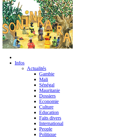
Infos
Actualités
Gambie
Mali
Sénégal
Mauritanie
Dossiers
Economie
Culture
Education
Faits divers
International
People
Politique