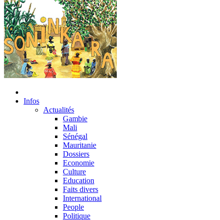
Infos
Actualités
Gambie
Mali
Sénégal
Mauritanie
Dossiers
Economie
Culture
Education
Faits divers
International
People
Politique