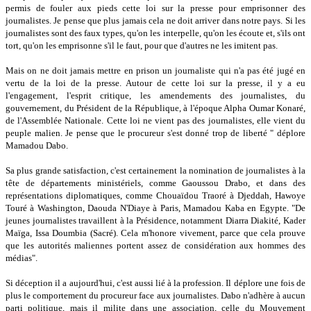
permis de fouler aux pieds cette loi sur la presse pour emprisonner des
journalistes. Je pense que plus jamais cela ne doit arriver dans notre pays. Si les
journalistes sont des faux types, qu'on les interpelle, qu'on les écoute et, s'ils ont
tort, qu'on les emprisonne s'il le faut, pour que d'autres ne les imitent pas.
Mais on ne doit jamais mettre en prison un journaliste qui n'a pas été jugé en
vertu de la loi de la presse. Autour de cette loi sur la presse, il y a eu
l'engagement, l'esprit critique, les amendements des journalistes, du
gouvernement, du Président de la République, à l'époque Alpha Oumar Konaré,
de l'Assemblée Nationale. Cette loi ne vient pas des journalistes, elle vient du
peuple malien. Je pense que le procureur s'est donné trop de liberté " déplore
Mamadou Dabo.
Sa plus grande satisfaction, c'est certainement la nomination de journalistes à la
tête de départements ministériels, comme Gaoussou Drabo, et dans des
représentations diplomatiques, comme Chouaïdou Traoré à Djeddah, Hawoye
Touré à Washington, Daouda N'Diaye à Paris, Mamadou Kaba en Egypte. "De
jeunes journalistes travaillent à la Présidence, notamment Diarra Diakité, Kader
Maïga, Issa Doumbia (Sacré). Cela m'honore vivement, parce que cela prouve
que les autorités maliennes portent assez de considération aux hommes des
médias".
Si déception il a aujourd'hui, c'est aussi lié à la profession. Il déplore une fois de
plus le comportement du procureur face aux journalistes. Dabo n'adhère à aucun
parti politique, mais il milite dans une association, celle du Mouvement