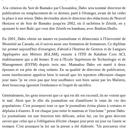
A la création du Soir de Bamako par Chouaïdou, Dabo sera nommé directeur de
publication en remplacement de ce dernier, parti à l'étranger, avant de lui céder
la place à son retour. Dabo deviendra alors le directeur des rédactions de Nouvel
Horizon et de Soir de Bamako jusqu'en 2002, où il rachètera le Zénith, en y
ajoutant le mot Balé, qui veut dire Zénith en bambara, avec Ibrahim Diallo.
En 2001, Dabo obtint un master en journalisme et démocratie à l'Université de
Montréal au Canada, où il suivra aussi une formation de formateurs. Ce diplôme
lui permet aujourd'hui d'enseigner, d'abord à l'Institut de Gestion et de Langues
Appliquées aux Métiers (IGLAM), ensuite à l'ITD de Kalaban Coro ACI,
établissement qui a dû fermer. Il est à l'Ecole Supérieure de Technologie et de
Management (ESTM) depuis trois ans. Mamadou Dabo est marié à deux
épouses et est père de cinq enfants. En sa qualité de directeur de publication,
notre interlocuteur apprécie bien le travail que les reporters effectuent chaque
jour mais "je ne crois pas que leur souffrance soit bien saisie par les Maliens,
dont beaucoup ignorent l'endurance et l'esprit de sacrifice.
Généralement, les gens trouvent que ce qui est dit est excessif, ils ne voient que
le mal. Alors que le rôle du journaliste est d'améliorer le train de vie des
populations. C'est pourquoi tout ce que le journaliste écrira plaira à certains et
déplaira à d'autres. Il est chaque jour entre le marteau et l'enclume " pense Dabo.
Le journalisme est une fonction très délicate, selon lui, car les gens doivent
savoir que celui qui a l'obligation d'écrire chaque jour peut un jour ou l'autre se
tromper. C'est pourquoi la loi sur la presse a été élaborée. "Un procureur s'est