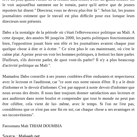
le voit aujourd'hui rarement sur le terrain, parce qu'il arrive que de jeunes
reporters lui disent " Directeur, vous ne devez plus être là ". Selon lui, les jeunes
journalistes estiment que le travail est plus difficile pour eux lorsque leurs
directeurs sont présents.
Dabo a la nostalgie de la période où c'était l'effervescence politique au Mali. A
cette époque, des années 90 jusqu'en 2000, les partis politiques fonctionnaient
bien, l'opposition jouait bien son rôle et les journalistes avaient chaque jour
quelque chose à dire et à écrire. " Ce n'est plus le cas maintenant, où c'est le
calme plat. A peine peut-on voir les hommes politiques, à fortiori les faire parler.
D'ailleurs, s'ils doivent parler, de quoi vont-ils parler? Il n'y a plus beaucoup
d'activité politique au Mali ".
Mamadou Dabo conseille à ses jeunes confrères d'être endurants et respectueux
avec le lectorat et l'auditorat, car "ce sont eux notre raison d'être. Il y a le droit
d'informer et le devoir d'informer. C'est par rapport à notre devoir d'informer que
nous avons des droits. Il nous faut toujours donner satisfaction aux lecteurs et
aux auditeurs dans notre boulot et comprendre que tout le monde ne peut pas
être célèbre, cela vient de lui- même, avec le temps. Si l'on ne l'est pas,
considérons que ce n'est pas une fin en soi, car chaque chose a ses avantages et
ses inconvénients".
Fatoumata Mah THIAM DOUMBIA
Source : Maliweb.net