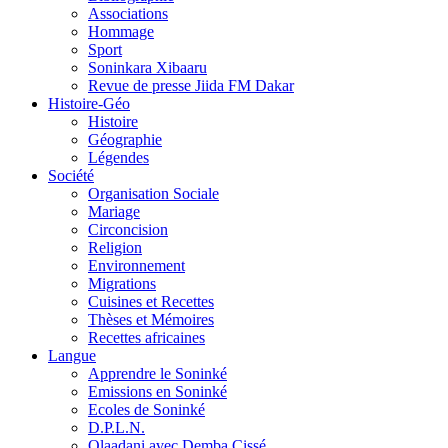
Associations
Hommage
Sport
Soninkara Xibaaru
Revue de presse Jiida FM Dakar
Histoire-Géo
Histoire
Géographie
Légendes
Société
Organisation Sociale
Mariage
Circoncision
Religion
Environnement
Migrations
Cuisines et Recettes
Thèses et Mémoires
Recettes africaines
Langue
Apprendre le Soninké
Emissions en Soninké
Ecoles de Soninké
D.P.L.N.
Olaadani avec Demba Cissé