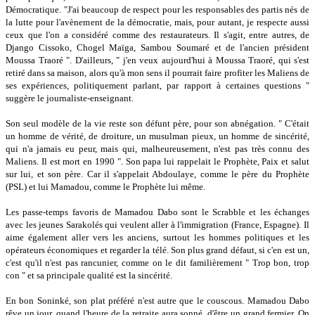
Démocratique. "J'ai beaucoup de respect pour les responsables des partis nés de
la lutte pour l'avènement de la démocratie, mais, pour autant, je respecte aussi
ceux que l'on a considéré comme des restaurateurs. Il s'agit, entre autres, de
Django Cissoko, Chogel Maïga, Sambou Soumaré et de l'ancien président
Moussa Traoré ". D'ailleurs, " j'en veux aujourd'hui à Moussa Traoré, qui s'est
retiré dans sa maison, alors qu'à mon sens il pourrait faire profiter les Maliens de
ses expériences, politiquement parlant, par rapport à certaines questions "
suggère le journaliste-enseignant.
Son seul modèle de la vie reste son défunt père, pour son abnégation. " C'était
un homme de vérité, de droiture, un musulman pieux, un homme de sincérité,
qui n'a jamais eu peur, mais qui, malheureusement, n'est pas très connu des
Maliens. Il est mort en 1990 ". Son papa lui rappelait le Prophète, Paix et salut
sur lui, et son père. Car il s'appelait Abdoulaye, comme le père du Prophète
(PSL) et lui Mamadou, comme le Prophète lui même.
Les passe-temps favoris de Mamadou Dabo sont le Scrabble et les échanges
avec les jeunes Sarakolés qui veulent aller à l'immigration (France, Espagne). Il
aime également aller vers les anciens, surtout les hommes politiques et les
opérateurs économiques et regarder la télé. Son plus grand défaut, si c'en est un,
c'est qu'il n'est pas rancunier, comme on le dit familièrement " Trop bon, trop
con " et sa principale qualité est la sincérité.
En bon Soninké, son plat préféré n'est autre que le couscous. Mamadou Dabo
rêve un jour, quand l'heure de la retraite aura sonné, d'être un grand fermier. On