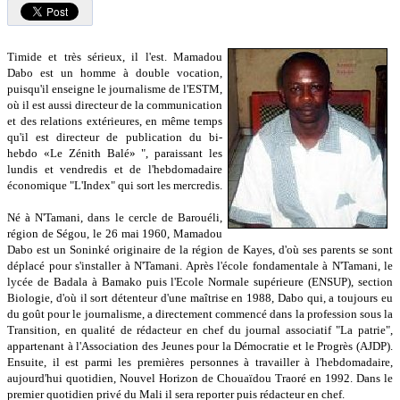
Timide et très sérieux, il l'est. Mamadou
Dabo est un homme à double vocation,
puisqu'il enseigne le journalisme de l'ESTM,
où il est aussi directeur de la communication
et des relations extérieures, en même temps
qu'il est directeur de publication du bi-
hebdo «Le Zénith Balé» ", paraissant les
lundis et vendredis et de l'hebdomadaire
économique "L'Index" qui sort les mercredis.
Né à N'Tamani, dans le cercle de Barouéli,
région de Ségou, le 26 mai 1960, Mamadou
Dabo est un Soninké originaire de la région de Kayes, d'où ses parents se sont
déplacé pour s'installer à N'Tamani. Après l'école fondamentale à N'Tamani, le
lycée de Badala à Bamako puis l'Ecole Normale supérieure (ENSUP), section
Biologie, d'où il sort détenteur d'une maîtrise en 1988, Dabo qui, a toujours eu
du goût pour le journalisme, a directement commencé dans la profession sous la
Transition, en qualité de rédacteur en chef du journal associatif "La patrie",
appartenant à l'Association des Jeunes pour la Démocratie et le Progrès (AJDP).
Ensuite, il est parmi les premières personnes à travailler à l'hebdomadaire,
aujourd'hui quotidien, Nouvel Horizon de Chouaïdou Traoré en 1992. Dans le
premier quotidien privé du Mali il sera reporter puis rédacteur en chef.