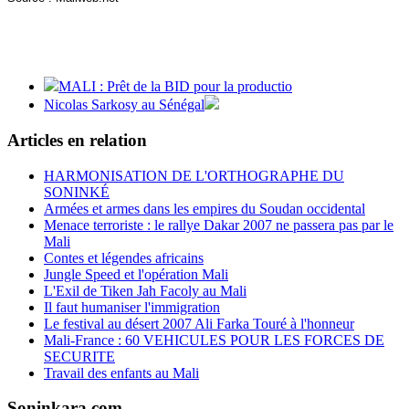
MALI : Prêt de la BID pour la productio
Nicolas Sarkosy au Sénégal
Articles en relation
HARMONISATION DE L'ORTHOGRAPHE DU
SONINKÉ
Armées et armes dans les empires du Soudan occidental
Menace terroriste : le rallye Dakar 2007 ne passera pas par le
Mali
Contes et légendes africains
Jungle Speed et l'opération Mali
L'Exil de Tiken Jah Facoly au Mali
Il faut humaniser l'immigration
Le festival au désert 2007 Ali Farka Touré à l'honneur
Mali-France : 60 VEHICULES POUR LES FORCES DE
SECURITE
Travail des enfants au Mali
Soninkara.com