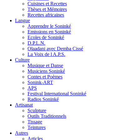
Cuisines et Recettes
Thèses et Mémoires
Recettes africaines
Langue
Apprendre le Soninké
Emissions en Soninké
Ecoles de Soninké
D.P.L.N.
Olaadani avec Demba Cissé
La Voix de l A.P.S.
Culture
Musique et Danse
Musiciens Soninké
Contes et Poèmes
Sonink-ART
APS
Festival International Soninké
Radios Soninké
Artisanat
Sculpture
Outils Traditionnels
Tissage
Teintures
Autres
Articles