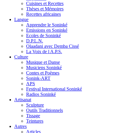
Cuisines et Recettes
Thèses et Mémoires
Recettes africaines
Langue
Apprendre le Soninké
Emissions en Soninké
Ecoles de Soninké
D.P.L.N.
Olaadani avec Demba Cissé
La Voix de l A.P.S.
Culture
Musique et Danse
Musiciens Soninké
Contes et Poèmes
Sonink-ART
APS
Festival International Soninké
Radios Soninké
Artisanat
Sculpture
Outils Traditionnels
Tissage
Teintures
Autres
Articles