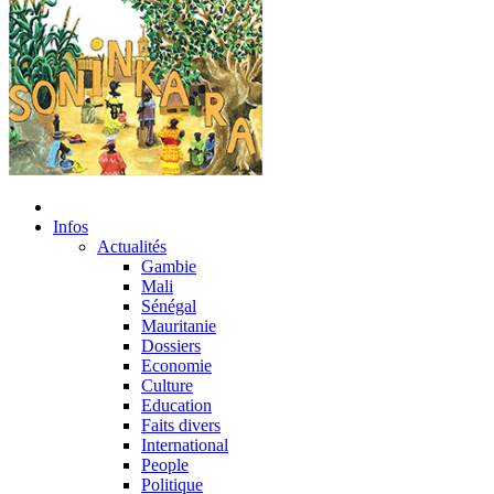
Infos
Actualités
Gambie
Mali
Sénégal
Mauritanie
Dossiers
Economie
Culture
Education
Faits divers
International
People
Politique