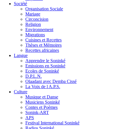
Société
Organisation Sociale
Mariage
Circoncision
Religion
Environnement
Migrations
Cuisines et Recettes
Thèses et Mémoires
Recettes africaines
Langue
Apprendre le Soninké
Emissions en Soninké
Ecoles de Soninké
D.P.L.N.
Olaadani avec Demba Cissé
La Voix de l A.P.S.
Culture
Musique et Danse
Musiciens Soninké
Contes et Poèmes
Sonink-ART
APS
Festival International Soninké
Radios Soninké