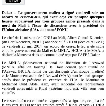
Dakar – Le gouvernement malien a signé vendredi soir un
accord de cessez-le-feu, qui avait déjà été paraphé quelques
heures auparavant par trois groupes armés présents dans le
nord du Mali à l’issue de discussions avec le président de
l’Union africaine (UA), a annoncé l’ONU
Le chef de la mission de l’ONU au Mali, Albert Gerard Koenders
(dit Bert Koenders, NDLR) annonce qu’à 21H30 (locales et GMT)
ce vendredi 23 mai 2014, un accord de cessez-le-feu a été signé
entre le gouvernement du Mali et le MNLA, HCUA et le MAA, a
déclaré la Minusma dans un communiqué reçu par l’AFP à Dakar.
Le MNLA (Mouvement national de libération de l’Azawad
(MNLA, rébellion touareg), le Haut conseil pour l’unité de
l’Azawad (HCUA, formé par des dissidents d’un groupe jihadiste)
et le Mouvement arabe de l’Azawad (MAA) sont les trois groupes
armés dont le président en exercice de l’UA, le Mauritanien
Mohamed Ould Abdel Aziz, avait rencontré des représentants
vendredi après-midi à Kidal (extrême nord-est), ville sous leur
contrôle.
Le cessez-le-feu est en entré en vigueur dès sa signature, ce qui a été
le cas vers 16H30 par les groupes armés à Kidal, et vers 21H30 à