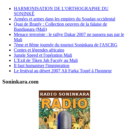
HARMONISATION DE L'ORTHOGRAPHE DU
SONINKÉ
Armées et armes dans les empires du Soudan occidental
Quai de Branly : Collection oeuvres de la falaise de
Bandiagara (Mali)
Menace terroriste : le rallye Dakar 2007 ne passera pas par le
Mali
7ème et 8ème journée du tournoi Soninkara de l'ASCRG
Contes et légendes africains
Jungle Speed et l'opération Mali
L'Exil de Tiken Jah Facoly au Mali
Il faut humaniser l'immigration
Le festival au désert 2007 Ali Farka Touré à l'honneur
Soninkara.com