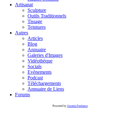
Artisanat
Sculpture
Outils Traditionnels
Tissage
Teintures
Autres
Articles
Blog
Annuaire
Galeries d'Images
Vidéothèque
Socials
Evènements
Podcast
Téléchargements
Annuaire de Liens
Forums
Powered by
Joomla Freelance