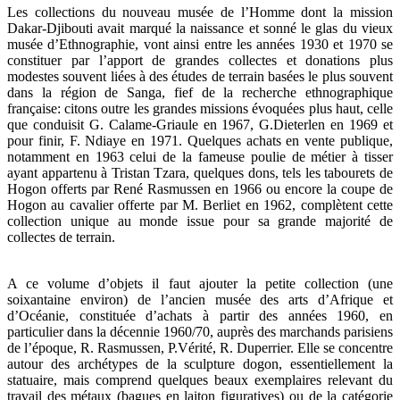
Les collections du nouveau musée de l’Homme dont la mission
Dakar-Djibouti avait marqué la naissance et sonné le glas du vieux
musée d’Ethnographie, vont ainsi entre les années 1930 et 1970 se
constituer par l’apport de grandes collectes et donations plus
modestes souvent liées à des études de terrain basées le plus souvent
dans la région de Sanga, fief de la recherche ethnographique
française: citons outre les grandes missions évoquées plus haut, celle
que conduisit G. Calame-Griaule en 1967, G.Dieterlen en 1969 et
pour finir, F. Ndiaye en 1971. Quelques achats en vente publique,
notamment en 1963 celui de la fameuse poulie de métier à tisser
ayant appartenu à Tristan Tzara, quelques dons, tels les tabourets de
Hogon offerts par René Rasmussen en 1966 ou encore la coupe de
Hogon au cavalier offerte par M. Berliet en 1962, complètent cette
collection unique au monde issue pour sa grande majorité de
collectes de terrain.
A ce volume d’objets il faut ajouter la petite collection (une
soixantaine environ) de l’ancien musée des arts d’Afrique et
d’Océanie, constituée d’achats à partir des années 1960, en
particulier dans la décennie 1960/70, auprès des marchands parisiens
de l’époque, R. Rasmussen, P.Vérité, R. Duperrier. Elle se concentre
autour des archétypes de la sculpture dogon, essentiellement la
statuaire, mais comprend quelques beaux exemplaires relevant du
travail des métaux (bagues en laiton figuratives) ou de la catégorie