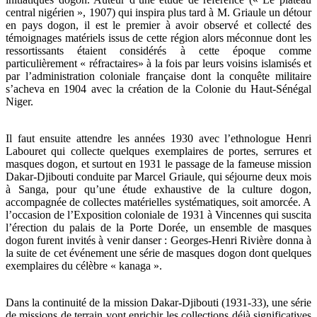
central nigérien », 1907) qui inspira plus tard à M. Griaule un détour
en pays dogon, il est le premier à avoir observé et collecté des
témoignages matériels issus de cette région alors méconnue dont les
ressortissants étaient considérés à cette époque comme
particulièrement « réfractaires» à la fois par leurs voisins islamisés et
par l’administration coloniale française dont la conquête militaire
s’acheva en 1904 avec la création de la Colonie du Haut-Sénégal
Niger.
Il faut ensuite attendre les années 1930 avec l’ethnologue Henri
Labouret qui collecte quelques exemplaires de portes, serrures et
masques dogon, et surtout en 1931 le passage de la fameuse mission
Dakar-Djibouti conduite par Marcel Griaule, qui séjourne deux mois
à Sanga, pour qu’une étude exhaustive de la culture dogon,
accompagnée de collectes matérielles systématiques, soit amorcée. A
l’occasion de l’Exposition coloniale de 1931 à Vincennes qui suscita
l’érection du palais de la Porte Dorée, un ensemble de masques
dogon furent invités à venir danser : Georges-Henri Rivière donna à
la suite de cet événement une série de masques dogon dont quelques
exemplaires du célèbre « kanaga ».
Dans la continuité de la mission Dakar-Djibouti (1931-33), une série
de missions de terrain vont enrichir les collections déjà significatives