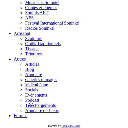
Musiciens Soninké
Contes et Poèmes
Sonink-ART
APS
Festival International Soninké
Radios Soninké
Artisanat
Sculpture
Outils Traditionnels
Tissage
Teintures
Autres
Articles
Blog
Annuaire
Galeries d'Images
Vidéothèque
Socials
Evènements
Podcast
Téléchargements
Annuaire de Liens
Forums
Powered by
Joomla Freelance