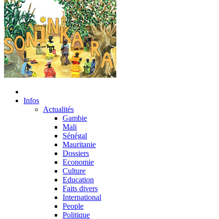
Infos
Actualités
Gambie
Mali
Sénégal
Mauritanie
Dossiers
Economie
Culture
Education
Faits divers
International
People
Politique