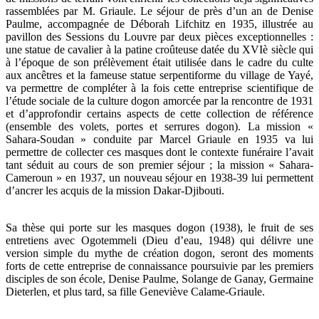
rassemblées par M. Griaule. Le séjour de près d’un an de Denise
Paulme, accompagnée de Déborah Lifchitz en 1935, illustrée au
pavillon des Sessions du Louvre par deux pièces exceptionnelles :
une statue de cavalier à la patine croûteuse datée du XVIè siècle qui
à l’époque de son prélèvement était utilisée dans le cadre du culte
aux ancêtres et la fameuse statue serpentiforme du village de Yayé,
va permettre de compléter à la fois cette entreprise scientifique de
l’étude sociale de la culture dogon amorcée par la rencontre de 1931
et d’approfondir certains aspects de cette collection de référence
(ensemble des volets, portes et serrures dogon). La mission «
Sahara-Soudan » conduite par Marcel Griaule en 1935 va lui
permettre de collecter ces masques dont le contexte funéraire l’avait
tant séduit au cours de son premier séjour ; la mission « Sahara-
Cameroun » en 1937, un nouveau séjour en 1938-39 lui permettent
d’ancrer les acquis de la mission Dakar-Djibouti.
Sa thèse qui porte sur les masques dogon (1938), le fruit de ses
entretiens avec Ogotemmeli (Dieu d’eau, 1948) qui délivre une
version simple du mythe de création dogon, seront des moments
forts de cette entreprise de connaissance poursuivie par les premiers
disciples de son école, Denise Paulme, Solange de Ganay, Germaine
Dieterlen, et plus tard, sa fille Geneviève Calame-Griaule.