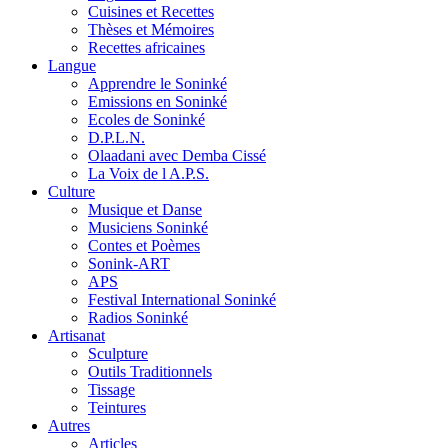
Cuisines et Recettes
Thèses et Mémoires
Recettes africaines
Langue
Apprendre le Soninké
Emissions en Soninké
Ecoles de Soninké
D.P.L.N.
Olaadani avec Demba Cissé
La Voix de l A.P.S.
Culture
Musique et Danse
Musiciens Soninké
Contes et Poèmes
Sonink-ART
APS
Festival International Soninké
Radios Soninké
Artisanat
Sculpture
Outils Traditionnels
Tissage
Teintures
Autres
Articles