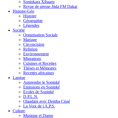
Soninkara Xibaaru
Revue de presse Jiida FM Dakar
Histoire-Géo
Histoire
Géographie
Légendes
Société
Organisation Sociale
Mariage
Circoncision
Religion
Environnement
Migrations
Cuisines et Recettes
Thèses et Mémoires
Recettes africaines
Langue
Apprendre le Soninké
Emissions en Soninké
Ecoles de Soninké
D.P.L.N.
Olaadani avec Demba Cissé
La Voix de l A.P.S.
Culture
Musique et Danse