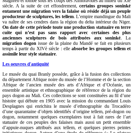
Maghreb et tombe sous les coups des Almoravides au milieu du XIè
siècle. A la suite de cet effondrement,
certains groupes soninké
entament une migration vers la falaise où réside déjà un peuple
producteur de sculptures, les tellem
. L’empire mandingue du Mali
va naître de ses cendres dans la région du delta intérieur du Niger.
On date de cette période toute une production statuaire en terre
cuite qui n’est pas sans rapport avec certaines des plus
anciennes sculptures de bois attribuées aux soninké
. La
migration dogon
issue de la plaine du Mandé se fait en plusieurs
temps à partir du XIVè siècle : elle
absorbe les groupes tellem et
assimile leur style statuaire
.
Les oeuvres d'antiquité
Le musée du quai Branly possède, grâce à la fusion des collections
du département Afrique noire du musée de l’Homme et de la section
Afrique de l’ancien musée des arts d’Afrique et d’Océanie, un
ensemble artistique et ethnographique de référence de la région du
pays dogon au Mali. Ces collections se sont constituées au fil d’une
histoire qui débute en 1905 avec la mission du commandant Louis
Desplagnes qui enrichira le musée d’ethnographie du Trocadéro
d’une quarantaine d’objets identifiés d’origine tellem, pré-dogon ou
dogon, notamment quelques exemplaires tout à fait rares de l’art
statuaire de ces peuples des falaises mais aussi un petit ensemble
d’appuie-nuques attribués aux tellem, et quelques pierres peintes
initiatiques dogon. Auteur d’une étude de référence (« Le plateau