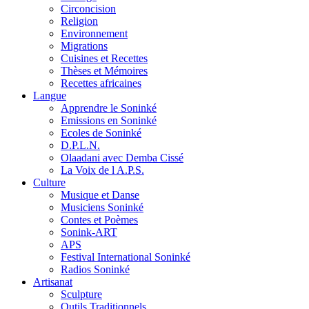
Circoncision
Religion
Environnement
Migrations
Cuisines et Recettes
Thèses et Mémoires
Recettes africaines
Langue
Apprendre le Soninké
Emissions en Soninké
Ecoles de Soninké
D.P.L.N.
Olaadani avec Demba Cissé
La Voix de l A.P.S.
Culture
Musique et Danse
Musiciens Soninké
Contes et Poèmes
Sonink-ART
APS
Festival International Soninké
Radios Soninké
Artisanat
Sculpture
Outils Traditionnels