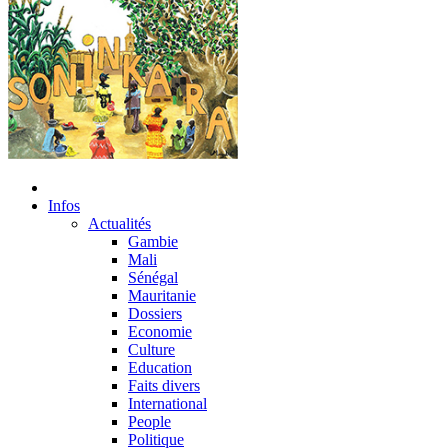
Infos
Actualités
Gambie
Mali
Sénégal
Mauritanie
Dossiers
Economie
Culture
Education
Faits divers
International
People
Politique