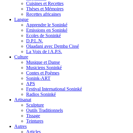
Cuisines et Recettes
Thèses et Mémoires
Recettes africaines
Langue
Apprendre le Soninké
Emissions en Soninké
Ecoles de Soninké
D.P.L.N.
Olaadani avec Demba Cissé
La Voix de l A.P.S.
Culture
Musique et Danse
Musiciens Soninké
Contes et Poèmes
Sonink-ART
APS
Festival International Soninké
Radios Soninké
Artisanat
Sculpture
Outils Traditionnels
Tissage
Teintures
Autres
Articles