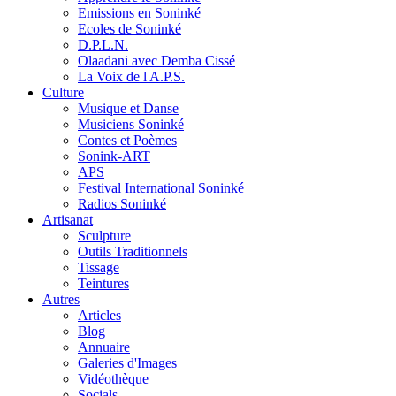
Emissions en Soninké
Ecoles de Soninké
D.P.L.N.
Olaadani avec Demba Cissé
La Voix de l A.P.S.
Culture
Musique et Danse
Musiciens Soninké
Contes et Poèmes
Sonink-ART
APS
Festival International Soninké
Radios Soninké
Artisanat
Sculpture
Outils Traditionnels
Tissage
Teintures
Autres
Articles
Blog
Annuaire
Galeries d'Images
Vidéothèque
Socials