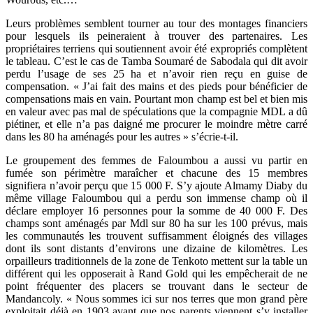
Leurs problèmes semblent tourner au tour des montages financiers
pour lesquels ils peineraient à trouver des partenaires. Les
propriétaires terriens qui soutiennent avoir été expropriés complètent
le tableau. C’est le cas de Tamba Soumaré de Sabodala qui dit avoir
perdu l’usage de ses 25 ha et n’avoir rien reçu en guise de
compensation. « J’ai fait des mains et des pieds pour bénéficier de
compensations mais en vain. Pourtant mon champ est bel et bien mis
en valeur avec pas mal de spéculations que la compagnie MDL a dû
piétiner, et elle n’a pas daigné me procurer le moindre mètre carré
dans les 80 ha aménagés pour les autres » s’écrie-t-il.
Le groupement des femmes de Faloumbou a aussi vu partir en
fumée son périmètre maraîcher et chacune des 15 membres
signifiera n’avoir perçu que 15 000 F. S’y ajoute Almamy Diaby du
même village Faloumbou qui a perdu son immense champ où il
déclare employer 16 personnes pour la somme de 40 000 F. Des
champs sont aménagés par Mdl sur 80 ha sur les 100 prévus, mais
les communautés les trouvent suffisamment éloignés des villages
dont ils sont distants d’environs une dizaine de kilomètres. Les
orpailleurs traditionnels de la zone de Tenkoto mettent sur la table un
différent qui les opposerait à Rand Gold qui les empêcherait de ne
point fréquenter des placers se trouvant dans le secteur de
Mandancoly. « Nous sommes ici sur nos terres que mon grand père
exploitait déjà en 1903 avant que nos parents viennent s’y installer