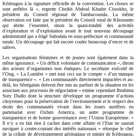
Kédougou à la signature officielle de la convention. Les choses se
sont arrêtées là », regrette Cheikh Abdoul Khadre Cissokho, le
président du Conseil régional de Tambacounda. La même
observation est faite par le président du Conseil rural de Khossanto
qui abrite l’essentiel, sinon la quasi-totalité des activités
d’exploration et d’exploitation avant le tout nouveau découpage
administratif qui a érigé Sabodala en sous-préfecture et communauté
rurale. Un découpage qui fait encore couler beaucoup d’encre et de
salives.
Les organisations féminines et de jeunes sont également dans la
même ignorance. « Un déficit volontaire de communication », diront
des acteurs d’organismes non étatiques. Le secrétaire exécutif de
l’Ong, « La Lumière » met tout ceci sur le compte « d’un manque
de transparence ». « Les communautés directement impactées et au-
delà, les Sénégalais doivent être mis au parfum de la situation en les
associant aux processus de négociation » estime cependant Ibrahima
Sory Diallo dont la structure développe un programme d’actions
citoyennes pour la préservation de l’environnement et le respect des
droits des communautés vivant dans les zones aurifères en
partenariat avec Oxfam America, un autre programme de
transparence et de bonne gouvernance avec l’Union Européenne. «
Il n’y a en fait rien à cacher dans cette affaire et l’Etat ne saurait
naviguer à contre-courant des intérêts nationaux » rétorque le chef
de la cellule de développement géologique et minier de Kédougou,