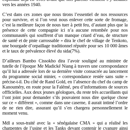
vers les années 1940.
C’est dans ces zones que nous tirons l’essentiel de nos ressources
pour survivre, et si l’on veut nous enlever cette sorte de fromage,
c’est la meilleure façon de nous tuer à petit feu, d’autant plus que la
présence de cette compagnie ici n’a aucune retombée pour nos
communautés qui souffrent d’un manque criard d’eau, de structure
de santé et de piste carrossable » dira le chef de village de Tenkoto,
une bourgade d’orpaillage traditionnel réputée pour ses 10 000 âmes
et le taux de prévalence élevé du sida(7%).
D’ailleurs Bambo Cissokho dira l’avoir souligné au ministre de
tutelle de l’époque Me Madické Niang à travers une correspondance
qu’il lui a adressée lors de sa dernière visite consacrée au lancement
du programme social minier, « correspondance restée sans suite »
précise-t-il. Du côté de Rand Gold, en l’absence du chef du camp de
Kanouméry, en route pour la Falémé, peu d’informations de sources
offficielles. Aux deux jeunes géologues, du reste très accueillants qui
l’ont joint pour demander s’ils pouvaient nous dire quelque chose
sur ce « différent », comme dans une caserne, il aurait intimé l’ordre
de ne rien dire, assurant qu’il s’en chargera personnellement le
moment venu.
Mdl a sous-traité avec la « sénégalaise CMA » qui a réalisé les
charpentes de l’usine et les Tanks devant contenir le cyanure ainsi