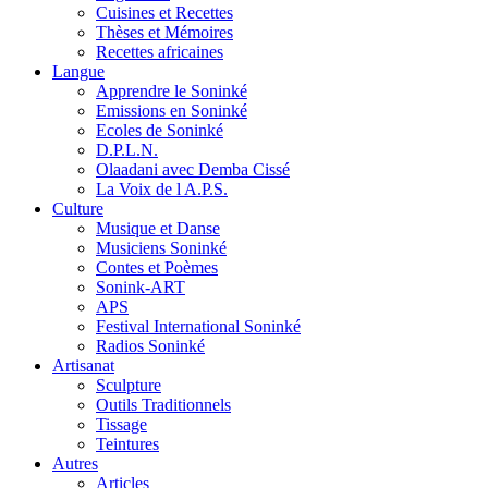
Cuisines et Recettes
Thèses et Mémoires
Recettes africaines
Langue
Apprendre le Soninké
Emissions en Soninké
Ecoles de Soninké
D.P.L.N.
Olaadani avec Demba Cissé
La Voix de l A.P.S.
Culture
Musique et Danse
Musiciens Soninké
Contes et Poèmes
Sonink-ART
APS
Festival International Soninké
Radios Soninké
Artisanat
Sculpture
Outils Traditionnels
Tissage
Teintures
Autres
Articles