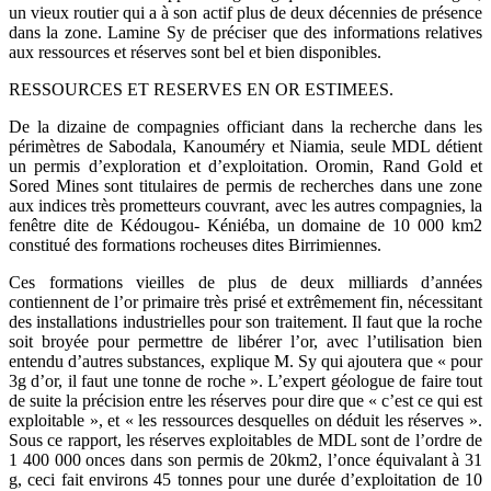
un vieux routier qui a à son actif plus de deux décennies de présence
dans la zone. Lamine Sy de préciser que des informations relatives
aux ressources et réserves sont bel et bien disponibles.
RESSOURCES ET RESERVES EN OR ESTIMEES.
De la dizaine de compagnies officiant dans la recherche dans les
périmètres de Sabodala, Kanouméry et Niamia, seule MDL détient
un permis d’exploration et d’exploitation. Oromin, Rand Gold et
Sored Mines sont titulaires de permis de recherches dans une zone
aux indices très prometteurs couvrant, avec les autres compagnies, la
fenêtre dite de Kédougou- Kéniéba, un domaine de 10 000 km2
constitué des formations rocheuses dites Birrimiennes.
Ces formations vieilles de plus de deux milliards d’années
contiennent de l’or primaire très prisé et extrêmement fin, nécessitant
des installations industrielles pour son traitement. Il faut que la roche
soit broyée pour permettre de libérer l’or, avec l’utilisation bien
entendu d’autres substances, explique M. Sy qui ajoutera que « pour
3g d’or, il faut une tonne de roche ». L’expert géologue de faire tout
de suite la précision entre les réserves pour dire que « c’est ce qui est
exploitable », et « les ressources desquelles on déduit les réserves ».
Sous ce rapport, les réserves exploitables de MDL sont de l’ordre de
1 400 000 onces dans son permis de 20km2, l’once équivalant à 31
g, ceci fait environs 45 tonnes pour une durée d’exploitation de 10