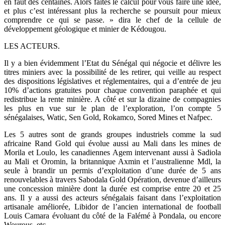
en faut des centaines. Alors faites le calcul pour vous faire une idée,
et plus c’est intéressant plus la recherche se poursuit pour mieux
comprendre ce qui se passe. » dira le chef de la cellule de
développement géologique et minier de Kédougou.
LES ACTEURS.
Il y a bien évidemment l’Etat du Sénégal qui négocie et délivre les
titres miniers avec la possibilité de les retirer, qui veille au respect
des dispositions législatives et réglementaires, qui a d’entrée de jeu
10% d’actions gratuites pour chaque convention paraphée et qui
redistribue la rente minière. A côté et sur la dizaine de compagnies
les plus en vue sur le plan de l’exploration, l’on compte 5
sénégalaises, Watic, Sen Gold, Rokamco, Sored Mines et Nafpec.
Les 5 autres sont de grands groupes industriels comme la sud
africaine Rand Gold qui évolue aussi au Mali dans les mines de
Morila et Loulo, les canadiennes Agem intervenant aussi à Sadiola
au Mali et Oromin, la britannique Axmin et l’australienne Mdl, la
seule à brandir un permis d’exploitation d’une durée de 5 ans
renouvelables à travers Sabodala Gold Opération, devenue d’ailleurs
une concession minière dont la durée est comprise entre 20 et 25
ans. Il y a aussi des acteurs sénégalais faisant dans l’exploitation
artisanale améliorée, Libidor de l’ancien international de football
Louis Camara évoluant du côté de la Falémé à Pondala, ou encore
Wourous, etc.…