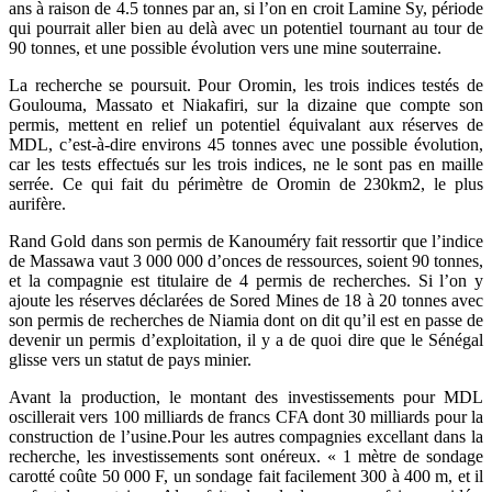
ans à raison de 4.5 tonnes par an, si l’on en croit Lamine Sy, période
qui pourrait aller bien au delà avec un potentiel tournant au tour de
90 tonnes, et une possible évolution vers une mine souterraine.
La recherche se poursuit. Pour Oromin, les trois indices testés de
Goulouma, Massato et Niakafiri, sur la dizaine que compte son
permis, mettent en relief un potentiel équivalant aux réserves de
MDL, c’est-à-dire environs 45 tonnes avec une possible évolution,
car les tests effectués sur les trois indices, ne le sont pas en maille
serrée. Ce qui fait du périmètre de Oromin de 230km2, le plus
aurifère.
Rand Gold dans son permis de Kanouméry fait ressortir que l’indice
de Massawa vaut 3 000 000 d’onces de ressources, soient 90 tonnes,
et la compagnie est titulaire de 4 permis de recherches. Si l’on y
ajoute les réserves déclarées de Sored Mines de 18 à 20 tonnes avec
son permis de recherches de Niamia dont on dit qu’il est en passe de
devenir un permis d’exploitation, il y a de quoi dire que le Sénégal
glisse vers un statut de pays minier.
Avant la production, le montant des investissements pour MDL
oscillerait vers 100 milliards de francs CFA dont 30 milliards pour la
construction de l’usine.Pour les autres compagnies excellant dans la
recherche, les investissements sont onéreux. « 1 mètre de sondage
carotté coûte 50 000 F, un sondage fait facilement 300 à 400 m, et il