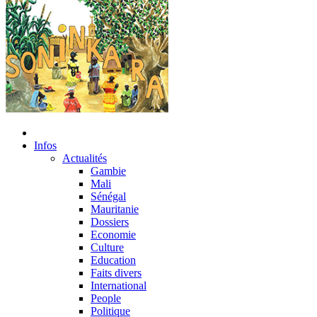
Infos
Actualités
Gambie
Mali
Sénégal
Mauritanie
Dossiers
Economie
Culture
Education
Faits divers
International
People
Politique