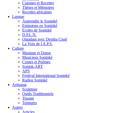
Cuisines et Recettes
Thèses et Mémoires
Recettes africaines
Langue
Apprendre le Soninké
Emissions en Soninké
Ecoles de Soninké
D.P.L.N.
Olaadani avec Demba Cissé
La Voix de l A.P.S.
Culture
Musique et Danse
Musiciens Soninké
Contes et Poèmes
Sonink-ART
APS
Festival International Soninké
Radios Soninké
Artisanat
Sculpture
Outils Traditionnels
Tissage
Teintures
Autres
Articles