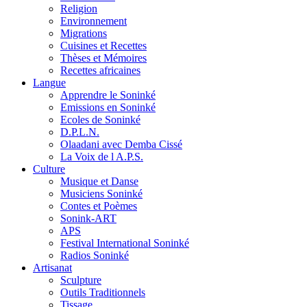
Religion
Environnement
Migrations
Cuisines et Recettes
Thèses et Mémoires
Recettes africaines
Langue
Apprendre le Soninké
Emissions en Soninké
Ecoles de Soninké
D.P.L.N.
Olaadani avec Demba Cissé
La Voix de l A.P.S.
Culture
Musique et Danse
Musiciens Soninké
Contes et Poèmes
Sonink-ART
APS
Festival International Soninké
Radios Soninké
Artisanat
Sculpture
Outils Traditionnels
Tissage