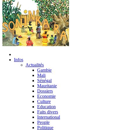
Infos
Actualités
Gambie
Mali
Sénégal
Mauritanie
Dossiers
Economie
Culture
Education
Faits divers
International
People
Politique