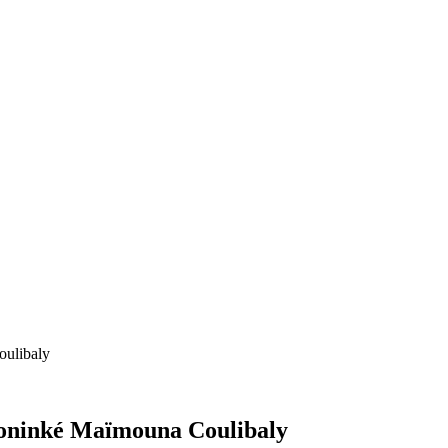
oulibaly
Soninké Maïmouna Coulibaly