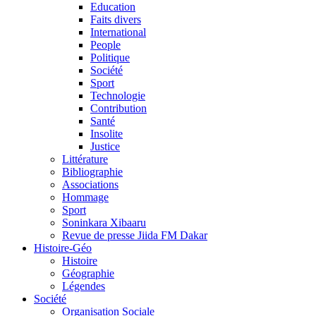
Education
Faits divers
International
People
Politique
Société
Sport
Technologie
Contribution
Santé
Insolite
Justice
Littérature
Bibliographie
Associations
Hommage
Sport
Soninkara Xibaaru
Revue de presse Jiida FM Dakar
Histoire-Géo
Histoire
Géographie
Légendes
Société
Organisation Sociale