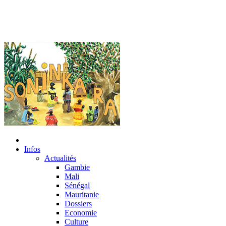
Infos
Actualités
Gambie
Mali
Sénégal
Mauritanie
Dossiers
Economie
Culture