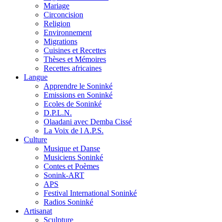
Mariage
Circoncision
Religion
Environnement
Migrations
Cuisines et Recettes
Thèses et Mémoires
Recettes africaines
Langue
Apprendre le Soninké
Emissions en Soninké
Ecoles de Soninké
D.P.L.N.
Olaadani avec Demba Cissé
La Voix de l A.P.S.
Culture
Musique et Danse
Musiciens Soninké
Contes et Poèmes
Sonink-ART
APS
Festival International Soninké
Radios Soninké
Artisanat
Sculpture