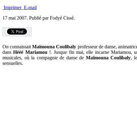
Imprimer
E-mail
17 mai 2007.
Publié par Fodyé Cissé.
On connaissait
Maïmouna Coulibaly
professeur de danse, animatric
dans
Hééé Mariamou
!. Jusque fin mai, elle incarne Mariamou, un
musicales, où la compagnie de danse de
Maïmouna Coulibaly
, l
sensuelles.