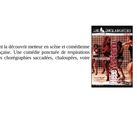
t la découvrir metteur en scène et comédienne
ançaise. Une comédie ponctuée de respirations
rs chorégraphies saccadées, chaloupées, voire