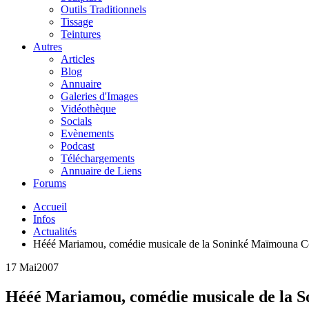
Outils Traditionnels
Tissage
Teintures
Autres
Articles
Blog
Annuaire
Galeries d'Images
Vidéothèque
Socials
Evènements
Podcast
Téléchargements
Annuaire de Liens
Forums
Accueil
Infos
Actualités
Hééé Mariamou, comédie musicale de la Soninké Maïmouna C
17 Mai
2007
Hééé Mariamou, comédie musicale de la 