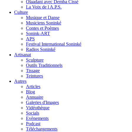
Olaadani avec Demba Cissé
La Voix de l A.P.S.
Culture
Musique et Danse
Musiciens Soninké
Contes et Poèmes
Sonink-ART
APS
Festival International Soninké
Radios Soninké
Artisanat
Sculpture
Outils Traditionnels
Tissage
Teintures
Autres
Articles
Blog
Annuaire
Galeries d'Images
Vidéothèque
Socials
Evènements
Podcast
Téléchargements