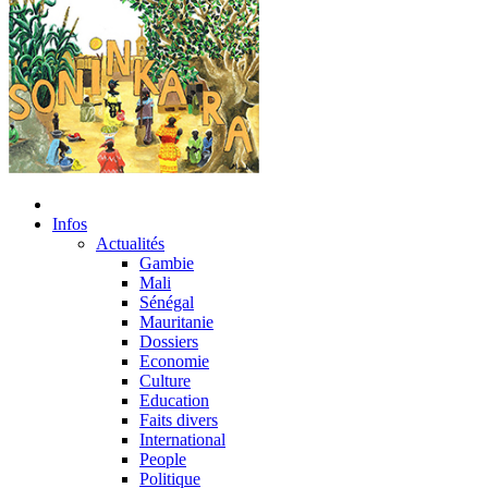
Infos
Actualités
Gambie
Mali
Sénégal
Mauritanie
Dossiers
Economie
Culture
Education
Faits divers
International
People
Politique