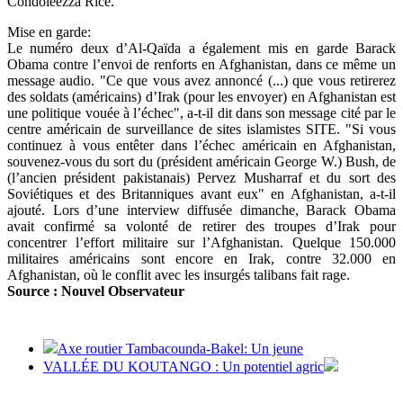
Condoleezza Rice.
Mise en garde:
Le numéro deux d’Al-Qaïda a également mis en garde Barack
Obama contre l’envoi de renforts en Afghanistan, dans ce même un
message audio. "Ce que vous avez annoncé (...) que vous retirerez
des soldats (américains) d’Irak (pour les envoyer) en Afghanistan est
une politique vouée à l’échec", a-t-il dit dans son message cité par le
centre américain de surveillance de sites islamistes SITE. "Si vous
continuez à vous entêter dans l’échec américain en Afghanistan,
souvenez-vous du sort du (président américain George W.) Bush, de
(l’ancien président pakistanais) Pervez Musharraf et du sort des
Soviétiques et des Britanniques avant eux" en Afghanistan, a-t-il
ajouté. Lors d’une interview diffusée dimanche, Barack Obama
avait confirmé sa volonté de retirer des troupes d’Irak pour
concentrer l’effort militaire sur l’Afghanistan. Quelque 150.000
militaires américains sont encore en Irak, contre 32.000 en
Afghanistan, où le conflit avec les insurgés talibans fait rage.
Source : Nouvel Observateur
Axe routier Tambacounda-Bakel: Un jeune
VALLÉE DU KOUTANGO : Un potentiel agric