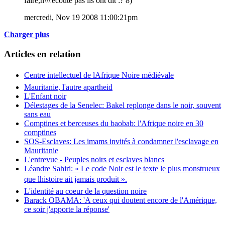
faire,n\\\'écouté pas ils ont dit :? 8)
mercredi, Nov 19 2008 11:00:21pm
Charger plus
Articles en relation
Centre intellectuel de lAfrique Noire médiévale
Mauritanie, l'autre apartheid
L'Enfant noir
Délestages de la Senelec: Bakel replonge dans le noir, souvent
sans eau
Comptines et berceuses du baobab: l'Afrique noire en 30
comptines
SOS-Esclaves: Les imams invités à condamner l'esclavage en
Mauritanie
L'entrevue - Peuples noirs et esclaves blancs
Léandre Sahiri: « Le code Noir est le texte le plus monstrueux
que lhistoire ait jamais produit ».
L'identité au coeur de la question noire
Barack OBAMA: 'A ceux qui doutent encore de l'Amérique,
ce soir j'apporte la réponse'