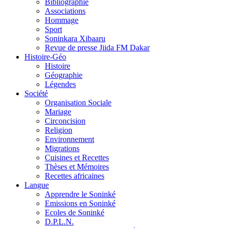
Bibliographie
Associations
Hommage
Sport
Soninkara Xibaaru
Revue de presse Jiida FM Dakar
Histoire-Géo
Histoire
Géographie
Légendes
Société
Organisation Sociale
Mariage
Circoncision
Religion
Environnement
Migrations
Cuisines et Recettes
Thèses et Mémoires
Recettes africaines
Langue
Apprendre le Soninké
Emissions en Soninké
Ecoles de Soninké
D.P.L.N.