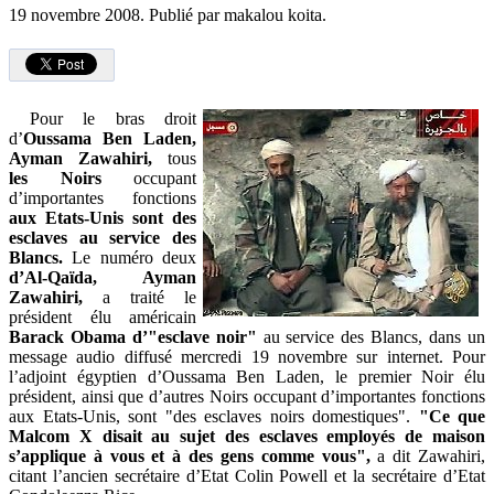
19 novembre 2008.
Publié par makalou koita.
Pour le bras droit
d’
Oussama Ben Laden,
Ayman Zawahiri,
tous
les Noirs
occupant
d’importantes fonctions
aux Etats-Unis sont des
esclaves au service des
Blancs.
Le numéro deux
d’Al-Qaïda, Ayman
Zawahiri,
a traité le
président élu américain
Barack Obama
d’"esclave noir"
au service des Blancs, dans un
message audio diffusé mercredi 19 novembre sur internet. Pour
l’adjoint égyptien d’Oussama Ben Laden, le premier Noir élu
président, ainsi que d’autres Noirs occupant d’importantes fonctions
aux Etats-Unis, sont "des esclaves noirs domestiques".
"Ce que
Malcom X disait au sujet des esclaves
employés de maison
s’applique à vous et à des gens comme vous",
a dit Zawahiri,
citant l’ancien secrétaire d’Etat Colin Powell et la secrétaire d’Etat