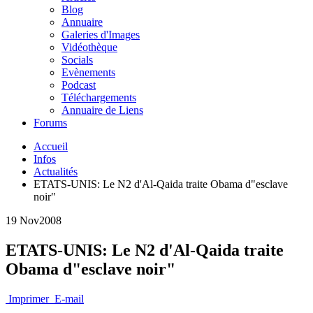
Blog
Annuaire
Galeries d'Images
Vidéothèque
Socials
Evènements
Podcast
Téléchargements
Annuaire de Liens
Forums
Accueil
Infos
Actualités
ETATS-UNIS: Le N2 d'Al-Qaida traite Obama d"esclave
noir"
19 Nov
2008
ETATS-UNIS: Le N2 d'Al-Qaida traite
Obama d"esclave noir"
Imprimer
E-mail