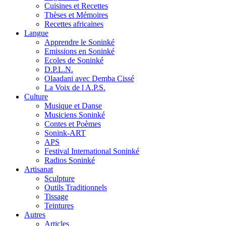
Cuisines et Recettes
Thèses et Mémoires
Recettes africaines
Langue
Apprendre le Soninké
Emissions en Soninké
Ecoles de Soninké
D.P.L.N.
Olaadani avec Demba Cissé
La Voix de l A.P.S.
Culture
Musique et Danse
Musiciens Soninké
Contes et Poèmes
Sonink-ART
APS
Festival International Soninké
Radios Soninké
Artisanat
Sculpture
Outils Traditionnels
Tissage
Teintures
Autres
Articles