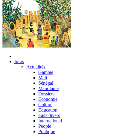
Infos
Actualités
Gambie
Mali
Sénégal
Mauritanie
Dossiers
Economie
Culture
Education
Faits divers
International
People
Politique