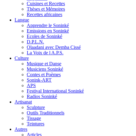
Cuisines et Recettes
Thèses et Mémoires
Recettes africaines
Langue
Apprendre le Soninké
Emissions en Soninké
Ecoles de Soninké
D.P.L.N.
Olaadani avec Demba Cissé
La Voix de l A.P.S.
Culture
Musique et Danse
Musiciens Soninké
Contes et Poèmes
Sonink-ART
APS
Festival International Soninké
Radios Soninké
Artisanat
Sculpture
Outils Traditionnels
Tissage
Teintures
Autres
Articles