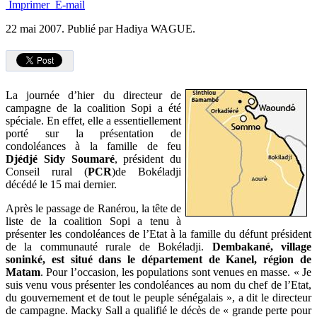
Imprimer
E-mail
22 mai 2007.
Publié par Hadiya WAGUE.
La journée d’hier du directeur de
campagne de la coalition Sopi a été
spéciale. En effet, elle a essentiellement
porté sur la présentation de
condoléances à la famille de feu
Djédjé Sidy Soumaré
, président du
Conseil rural (
PCR
)de Bokéladji
décédé le 15 mai dernier.
Après le passage de Ranérou, la tête de
liste de la coalition Sopi a tenu à
présenter les condoléances de l’Etat à la famille du défunt président
de la communauté rurale de Bokéladji.
Dembakané, village
soninké, est situé dans le département de Kanel, région de
Matam
. Pour l’occasion, les populations sont venues en masse. « Je
suis venu vous présenter les condoléances au nom du chef de l’Etat,
du gouvernement et de tout le peuple sénégalais », a dit le directeur
de campagne. Macky Sall a qualifié le décès de « grande perte pour