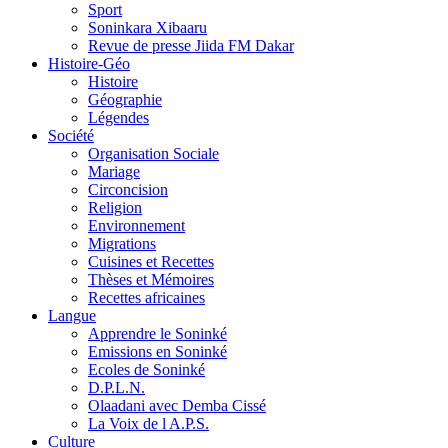
Sport
Soninkara Xibaaru
Revue de presse Jiida FM Dakar
Histoire-Géo
Histoire
Géographie
Légendes
Société
Organisation Sociale
Mariage
Circoncision
Religion
Environnement
Migrations
Cuisines et Recettes
Thèses et Mémoires
Recettes africaines
Langue
Apprendre le Soninké
Emissions en Soninké
Ecoles de Soninké
D.P.L.N.
Olaadani avec Demba Cissé
La Voix de l A.P.S.
Culture