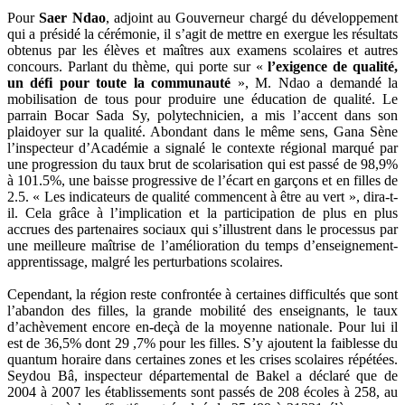
Pour
Saer Ndao
, adjoint au Gouverneur chargé du développement
qui a présidé la cérémonie, il s’agit de mettre en exergue les résultats
obtenus par les élèves et maîtres aux examens scolaires et autres
concours. Parlant du thème, qui porte sur «
l’exigence de qualité,
un défi pour toute la communauté
», M. Ndao a demandé la
mobilisation de tous pour produire une éducation de qualité. Le
parrain Bocar Sada Sy, polytechnicien, a mis l’accent dans son
plaidoyer sur la qualité. Abondant dans le même sens, Gana Sène
l’inspecteur d’Académie a signalé le contexte régional marqué par
une progression du taux brut de scolarisation qui est passé de 98,9%
à 101.5%, une baisse progressive de l’écart en garçons et en filles de
2.5. « Les indicateurs de qualité commencent à être au vert », dira-t-
il. Cela grâce à l’implication et la participation de plus en plus
accrues des partenaires sociaux qui s’illustrent dans le processus par
une meilleure maîtrise de l’amélioration du temps d’enseignement-
apprentissage, malgré les perturbations scolaires.
Cependant, la région reste confrontée à certaines difficultés que sont
l’abandon des filles, la grande mobilité des enseignants, le taux
d’achèvement encore en-deçà de la moyenne nationale. Pour lui il
est de 36,5% dont 29 ,7% pour les filles. S’y ajoutent la faiblesse du
quantum horaire dans certaines zones et les crises scolaires répétées.
Seydou Bâ, inspecteur départemental de Bakel a déclaré que de
2004 à 2007 les établissements sont passés de 208 écoles à 258, au