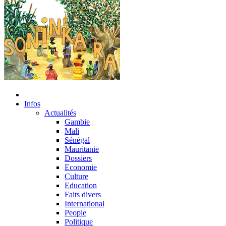
Infos
Actualités
Gambie
Mali
Sénégal
Mauritanie
Dossiers
Economie
Culture
Education
Faits divers
International
People
Politique