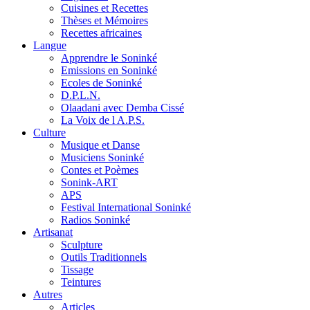
Cuisines et Recettes
Thèses et Mémoires
Recettes africaines
Langue
Apprendre le Soninké
Emissions en Soninké
Ecoles de Soninké
D.P.L.N.
Olaadani avec Demba Cissé
La Voix de l A.P.S.
Culture
Musique et Danse
Musiciens Soninké
Contes et Poèmes
Sonink-ART
APS
Festival International Soninké
Radios Soninké
Artisanat
Sculpture
Outils Traditionnels
Tissage
Teintures
Autres
Articles