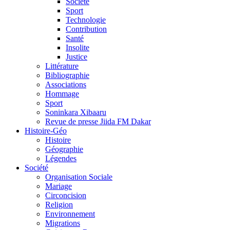
Société
Sport
Technologie
Contribution
Santé
Insolite
Justice
Littérature
Bibliographie
Associations
Hommage
Sport
Soninkara Xibaaru
Revue de presse Jiida FM Dakar
Histoire-Géo
Histoire
Géographie
Légendes
Société
Organisation Sociale
Mariage
Circoncision
Religion
Environnement
Migrations