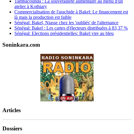
Tambacounda : La souveraineté alimentaire au menu d'un
atelier à Kothiary
Commercialisation de l'arachide à Bakel: Le financement est
là mais la production est faible
Sénégal: Bakel, Niasse chez les 'oubliés' de l'alternance
Sénégal: Bakel : Les cartes d'électeurs distribuées à 83,37 %
Sénégal: Elections présidentielles: Bakel vire au bleu
Soninkara.com
Articles
Dossiers