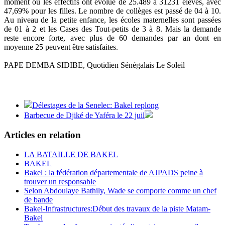
moment où les effectifs ont évolué de 25.489 à 31231 élèves, avec
47,69% pour les filles. Le nombre de collèges est passé de 04 à 10.
Au niveau de la petite enfance, les écoles maternelles sont passées
de 01 à 2 et les Cases des Tout-petits de 3 à 8. Mais la demande
reste encore forte, avec plus de 60 demandes par an dont en
moyenne 25 peuvent être satisfaites.
PAPE DEMBA SIDIBE, Quotidien Sénégalais Le Soleil
Délestages de la Senelec: Bakel replong
Barbecue de Djiké de Yaféra le 22 juil
Articles en relation
LA BATAILLE DE BAKEL
BAKEL
Bakel : la fédération départementale de AJPADS peine à
trouver un responsable
Selon Abdoulaye Bathily, Wade se comporte comme un chef
de bande
Bakel-Infrastructures:Début des travaux de la piste Matam-
Bakel