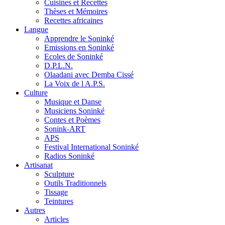
Cuisines et Recettes
Thèses et Mémoires
Recettes africaines
Langue
Apprendre le Soninké
Emissions en Soninké
Ecoles de Soninké
D.P.L.N.
Olaadani avec Demba Cissé
La Voix de l A.P.S.
Culture
Musique et Danse
Musiciens Soninké
Contes et Poèmes
Sonink-ART
APS
Festival International Soninké
Radios Soninké
Artisanat
Sculpture
Outils Traditionnels
Tissage
Teintures
Autres
Articles