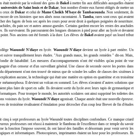
n était motivée par la volonté des gens de
Bakel
à mettre fin aux difficultés auxquelles étaient
s
universités de Saint louis et de Dakar
, bon nombre d'entre eux furent obligés de mettre un
ans ceux de
Dakar
et celui de
Mame Cheikh M'baye de Tambacounda
. Non seulement, ils
le encore de ces histoires que nos aînés nous racontaient. À
Tamba
, rares sont ceux qui avaient
rcher des fagots de bois sec après les cours pour avoir droit à quelques poignées de nourriture.
s arachides, du pain sec et autres amuse-gueules. Certains gardent encore les restes des arachides
es. Ils survivaient. Ils parcouraient des longues distances à pied pour aller au lycée et devaient
e point. Nos anciens ont été formés à la dure. Les élèves de
Bakel
avaient payé un lourd tribut
collège
Waoundé N'diaye
en lycée.
Waoundé N'diaye
devient un lycée à part entière. Un
et suivre tranquillement leurs études. "Aux grands maux, les grands remèdes " dit-on. Mais,
fondie de faisabilité. Les mesures d'accompagnements n'ont été visibles qu'au point de vue
agnie d'un censeur et d'un surveillant général. Une classe de seconde ouvre les portes dans
 du département n'ont rien trouvé de mieux que de scinder les salles de classes des sixièmes à
ns explication aucune, la technologie qui était une matière en option en quatrième et en troisième
e métamorphosa. Il devient un volcan en sommeil. Les élèves n'avaient d’autres solutions que
t plus faire de sport en salle. Ils devaient sortir du lycée avec leurs tapis de gymnastique et
formatiques. Pour tromper le monde, les autorités scolaires ont ainsi supprimé les toilettes des
sons voisines du lycée.
Waoundé N'diaye
agonisait. Chaque année était une nouvelle épreuve.
lèves de troisième rivalisaient d’émulation pour décrocher d'un coup leur Brevet de fin d'études
ait cinq à sept professeurs au lycée Waoundé toutes disciplines confondues. Ce manque criard
eureux professeurs ont réussi à maintenir le flambeau de l'excellence dans ce temple du savoir
la fonction l'impose souvent, ils ont laissé des familles et désormais pour venir servir les
ogiques et informatiques. Photocopieurs, imprimantes étaient un luxe pour les professeurs. Ils