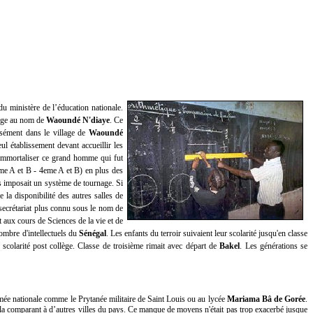
du ministère de l’éducation nationale.
ège au nom de
Waoundé N'diaye
. Ce
isément dans le village de
Waoundé
l établissement devant accueillir les
 immortaliser ce grand homme qui fut
eme A et B - 4eme A et B) en plus des
mes imposait un système de tournage. Si
e la disponibilité des autres salles de
e secrétariat plus connu sous le nom de
it aux cours de Sciences de la vie et de
ombre d'intellectuels du
Sénégal
. Les enfants du terroir suivaient leur scolarité jusqu'en classe
scolarité post collège. Classe de troisième rimait avec départ de
Bakel
. Les générations se
mmée nationale comme le Prytanée militaire de Saint Louis ou au lycée
Mariama Bâ de Gorée
.
 en la comparant à d’autres villes du pays. Ce manque de moyens n'était pas trop exacerbé jusque