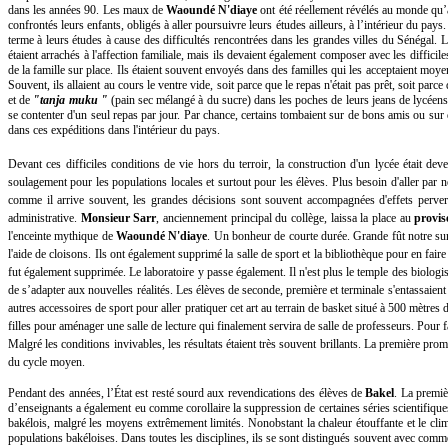
dans les années 90. Les maux de
Waoundé N'diaye
ont été réellement révélés au monde qu’à
confrontés leurs enfants, obligés à aller poursuivre leurs études ailleurs, à l’intérieur du pay
terme à leurs études à cause des difficultés rencontrées dans les grandes villes du Sénégal.
étaient arrachés à l'affection familiale, mais ils devaient également composer avec les difficil
de la famille sur place. Ils étaient souvent envoyés dans des familles qui les acceptaient moye
Souvent, ils allaient au cours le ventre vide, soit parce que le repas n'était pas prêt, soit par
et de
"tanja muku "
(pain sec mélangé à du sucre) dans les poches de leurs jeans de lycéen
se contenter d'un seul repas par jour. Par chance, certains tombaient sur de bons amis ou sur 
dans ces expéditions dans l'intérieur du pays.
Devant ces difficiles conditions de vie hors du terroir, la construction d'un lycée était de
soulagement pour les populations locales et surtout pour les élèves. Plus besoin d'aller par
comme il arrive souvent, les grandes décisions sont souvent accompagnées d'effets perver
administrative.
Monsieur Sarr
, anciennement principal du collège, laissa la place au
provis
l'enceinte mythique de
Waoundé N'diaye
. Un bonheur de courte durée. Grande fût notre surp
l'aide de cloisons. Ils ont également supprimé la salle de sport et la bibliothèque pour en faire
fut également supprimée. Le laboratoire y passe également. Il n'est plus le temple des biologiste
de s’adapter aux nouvelles réalités. Les élèves de seconde, première et terminale s'entassaien
autres accessoires de sport pour aller pratiquer cet art au terrain de basket situé à 500 mètre
filles pour aménager une salle de lecture qui finalement servira de salle de professeurs. Pour f
Malgré les conditions invivables, les résultats étaient très souvent brillants. La première pro
du cycle moyen.
Pendant des années, l’État est resté sourd aux revendications des élèves de
Bakel
. La premiè
d’enseignants a également eu comme corollaire la suppression de certaines séries scientifiq
bakélois, malgré les moyens extrêmement limités. Nonobstant la chaleur étouffante et le cli
populations bakéloises. Dans toutes les disciplines, ils se sont distingués souvent avec comm