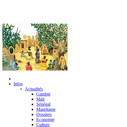
Infos
Actualités
Gambie
Mali
Sénégal
Mauritanie
Dossiers
Economie
Culture