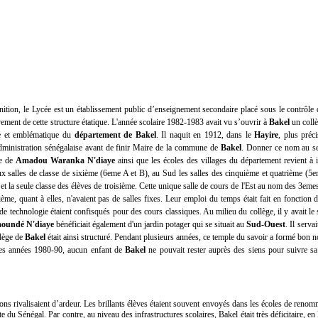
inition, le Lycée est un établissement public d’enseignement secondaire placé sous le contrôle 
ivement de cette structure étatique. L'année scolaire 1982-1983 avait vu s’ouvrir à
Bakel
un coll
ue et emblématique du
département de Bakel
. Il naquit en 1912, dans le
Hayire
, plus préc
dministration sénégalaise avant de finir Maire de la commune de
Bakel
. Donner ce nom au seu
le de
Amadou Waranka N'diaye
ainsi que les écoles des villages du département revient à
eux salles de classe de sixième (6eme A et B), au Sud les salles des cinquième et quatrième (5
chno et la seule classe des élèves de troisième. Cette unique salle de cours de l'Est au nom des 3e
ième, quant à elles, n'avaient pas de salles fixes. Leur emploi du temps était fait en fonction d
e de technologie étaient confisqués pour des cours classiques. Au milieu du collège, il y avait l
aoundé N'diaye
bénéficiait également d'un jardin potager qui se situait au
Sud-Ouest
. Il serva
llège de
Bakel
était ainsi structuré.
Pendant plusieurs années, ce temple du savoir a formé bon n
es années 1980-90, aucun enfant de
Bakel
ne pouvait rester auprès des siens pour suivre sa 
ons rivalisaient d’ardeur. Les brillants élèves étaient souvent envoyés dans les écoles de reno
te du Sénégal. Par contre, au niveau des infrastructures scolaires, Bakel était très déficitaire,