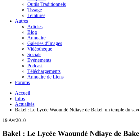
Outils Traditionnels
Tissage
Teintures
Autres
Articles
Blog
Annuaire
Galeries d'Images
Vidéothèque
Socials
Evènements
Podcast
Téléchargements
Annuaire de Liens
Forums
Accueil
Infos
Actualités
Bakel : Le Lycée Waoundé Ndiaye de Bakel, un temple du savoi
19 Avr
2010
Bakel : Le Lycée Waoundé Ndiaye de Bakel,