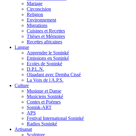
Mariage
Circoncision
Religion
Environnement
Migrations
Cuisines et Recettes
Thèses et Mémoires
Recettes africaines
Langue
Apprendre le Soninké
Emissions en Soninké
Ecoles de Soninké
D.P.L.N.
Olaadani avec Demba Cissé
La Voix de l A.P.S.
Culture
Musique et Danse
Musiciens Soninké
Contes et Poèmes
Sonink-ART
APS
Festival International Soninké
Radios Soninké
Artisanat
Sculpture