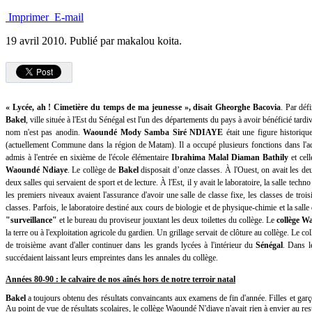
Imprimer
E-mail
19 avril 2010.
Publié par makalou koita.
« Lycée, ah ! Cimetière du temps de ma jeunesse », disait Gheorghe Bacovia
. Par déf
Bakel
, ville située à l'Est du Sénégal est l'un des départements du pays à avoir bénéficié tard
nom n'est pas anodin.
Waoundé Mody Samba Siré NDIAYE
était une figure historiq
(actuellement Commune dans la région de Matam). Il a occupé plusieurs fonctions dans l'a
admis à l'entrée en sixième de l'école élémentaire
Ibrahima Malal Diaman Bathily
et cel
Waoundé Ndiaye
. Le collège de
Bakel
disposait d’onze classes. À l'Ouest, on avait les d
deux salles qui servaient de sport et de lecture. À l'Est, il y avait le laboratoire, la salle te
les premiers niveaux avaient l'assurance d'avoir une salle de classe fixe, les classes de trois
classes. Parfois, le laboratoire destiné aux cours de biologie et de physique-chimie et la sall
"surveillance"
et le bureau du proviseur jouxtant les deux toilettes du collège. Le
collège W
la terre ou à l'exploitation agricole du gardien. Un grillage servait de clôture au collège. Le co
de troisième avant d'aller continuer dans les grands lycées à l'intérieur du
Sénégal
. Dans l
succédaient laissant leurs empreintes dans les annales du collège.
Années 80-90 : le calvaire de nos aînés hors de notre terroir natal
Bakel
a toujours obtenu des résultats convaincants aux examens de fin d'année. Filles et garç
Au point de vue de résultats scolaires, le collège Waoundé N'diaye n'avait rien à envier au res