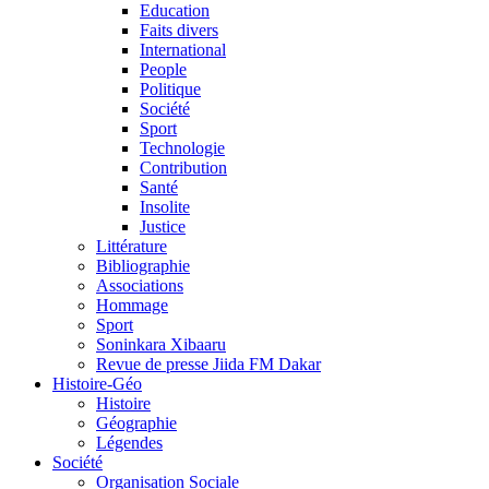
Education
Faits divers
International
People
Politique
Société
Sport
Technologie
Contribution
Santé
Insolite
Justice
Littérature
Bibliographie
Associations
Hommage
Sport
Soninkara Xibaaru
Revue de presse Jiida FM Dakar
Histoire-Géo
Histoire
Géographie
Légendes
Société
Organisation Sociale