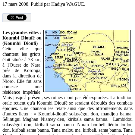
17 mars 2008.
Publié par Hadiya WAGUE.
Les grandes villes :
Koumbi Dioufé ou
(Koumbi Dioufi)
:
Cette ville que
chantent les griots,
était située à 73 km,
à l'Ouest de Nara,
près de Koronga,
dans la direction de
Nioro. Elle fut sans
conteste une
résidence impériale.
Mais jusqu'à présent, ses ruines n'ont pas été explorées. La tradition
orale retient qu'à Koumbi Dioufé se seraient déroulés des combats
épiques. Une chanson les relate ainsi que des affrontements dans
d'autres lieux : « Koumbi-dioufé solasségui don, mandjou banna.
Sélintigui Maghan Niamey-den, kiribala sama banna. Lambidou
solasségui don, kiribali sama banna. Naran boubéli tiènin toulon
don, kiribali sama banna. Tana malou ma, kiribali, sama banna. Tana