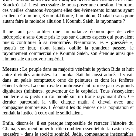
Soucko). Là, il est nécessaire de nous poser une question. Pourquoi
ces vieilles chansons évoquent-elles des évènements lointains ayant
eu lieu à Goumbou, Koumbi-Dioufé, Lambidou, Oualatta sans pour
autant faire la moindre allusion à Koumbi Saleh, la rayonnante ?
Il ne faut pas oublier que l'importance économique de cette
métropole a sans doute pris le pas sur d'autres aspects qui pouvaient
mieux contribuer à sa renommée. Néanmoins les « guesséré »,
jusqu'à ce jour, n'ont jamais oublié la grandeur passée, le
rayonnement commercial de Koumbi Saleh, son étendue ainsi que
l'immensité du pouvoir impérial.
Moeurs
: Le peuple dans sa majorité vénérait le python Bida et huit
autre divinités animistes. Le tounka était lui aussi adoré. Il vivait
dans un palais somptueux orné de peintures et dont les fenêtres
étaient vitrées. La cour royale nombreuse était formée par des grands
dignitaires (ministres, gouverneur de la capitale). Tous s'asseyaient
par terre aux pieds du roi monté sur un trône rayonnant d'or. Ce
dernier parcourait la ville chaque matin à cheval avec une
compagnie nombreuse. Il écoutait les doléances de la population et
rendait la justice à ceux qui le sollicitaient.
Enfin, disons-le, il est presque impossible de retracer l'histoire du
Ghana, sans mentionner le rôle combien essentiel de la caste des «
guesséré » dans la société soninké. Jadis, compagnons inséparables