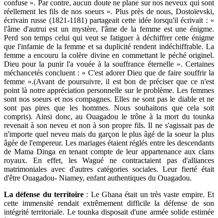
confuse ». Par contre, aucun doute ne plane sur nos neveux qui sont
réellement les fils de nos soeurs ». Plus près de nous, Dostoïevski,
écrivain russe (1821-1181) partageait cette idée lorsqu'il écrivait : «
l'âme d'autrui est un mystère, l'âme de la femme est une énigme.
Perd son temps celui qui veut se fatiguer à déchiffrer cette énigme
que l'infamie de la femme et sa duplicité rendent indéchiffrable. La
femme a encouru la colère divine en commettant le péché originel.
Dieu pour la punir l'a vouée à la souffrance éternelle ». Certaines
méchancetés concluent : « C'est adorer Dieu que de faire souffrir la
femme ».(Avant de poursuivre, il est bon de préciser que ce n'est
point là notre appréciation personnelle sur le problème. Les femmes
sont nos soeurs et nos compagnes. Elles ne sont pas le diable et ne
sont pas pires que les hommes. Nous souhaitons que cela soit
compris). Ainsi donc, au Ouagadou le trône à la mort du tounka
revenait à son neveu et non à son propre fils. Il ne s'agissait pas de
n'importe quel neveu mais du garçon le plus âgé de la soeur la plus
âgée de l'empereur. Les mariages étaient réglés entre les descendants
de Mama Dinga en tenant compte de leur appartenance aux clans
royaux. En effet, les Wagué ne contractaient pas d'alliances
matrimoniales avec d'autres catégories sociales. Leur fierté était
d'être Ouagadou- Niamey, enfant authentiques du Ouagadou.
La défense du territoire
: Le Ghana était un très vaste empire. Et
cette immensité rendait extrêmement difficile la défense de son
intégrité territoriale. Le tounka disposait d'une armée solide estimée