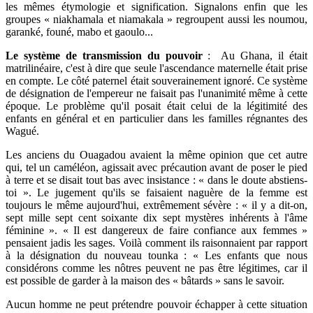
les mêmes étymologie et signification. Signalons enfin que les
groupes « niakhamala et niamakala » regroupent aussi les noumou,
garanké, founé, mabo et gaoulo...
Le système de transmission du pouvoir
: Au Ghana, il était
matrilinéaire, c'est à dire que seule l'ascendance maternelle était prise
en compte. Le côté paternel était souverainement ignoré. Ce système
de désignation de l'empereur ne faisait pas l'unanimité même à cette
époque. Le problème qu'il posait était celui de la légitimité des
enfants en général et en particulier dans les familles régnantes des
Wagué.
Les anciens du Ouagadou avaient la même opinion que cet autre
qui, tel un caméléon, agissait avec précaution avant de poser le pied
à terre et se disait tout bas avec insistance : « dans le doute abstiens-
toi ». Le jugement qu'ils se faisaient naguère de la femme est
toujours le même aujourd'hui, extrêmement sévère : « il y a dit-on,
sept mille sept cent soixante dix sept mystères inhérents à l'âme
féminine ». « Il est dangereux de faire confiance aux femmes »
pensaient jadis les sages. Voilà comment ils raisonnaient par rapport
à la désignation du nouveau tounka : « Les enfants que nous
considérons comme les nôtres peuvent ne pas être légitimes, car il
est possible de garder à la maison des « bâtards » sans le savoir.
Aucun homme ne peut prétendre pouvoir échapper à cette situation