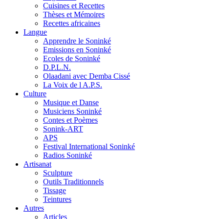
Cuisines et Recettes
Thèses et Mémoires
Recettes africaines
Langue
Apprendre le Soninké
Emissions en Soninké
Ecoles de Soninké
D.P.L.N.
Olaadani avec Demba Cissé
La Voix de l A.P.S.
Culture
Musique et Danse
Musiciens Soninké
Contes et Poèmes
Sonink-ART
APS
Festival International Soninké
Radios Soninké
Artisanat
Sculpture
Outils Traditionnels
Tissage
Teintures
Autres
Articles