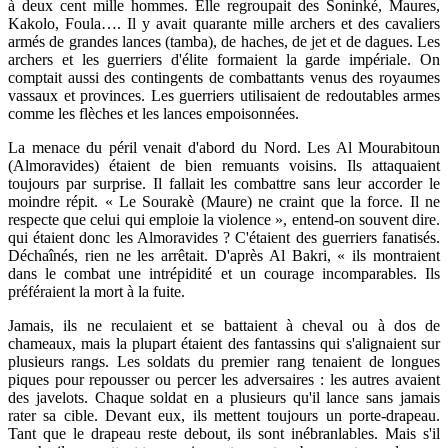
à deux cent mille hommes. Elle regroupait des Soninké, Maures,
Kakolo, Foula…. Il y avait quarante mille archers et des cavaliers
armés de grandes lances (tamba), de haches, de jet et de dagues. Les
archers et les guerriers d'élite formaient la garde impériale. On
comptait aussi des contingents de combattants venus des royaumes
vassaux et provinces. Les guerriers utilisaient de redoutables armes
comme les flèches et les lances empoisonnées.
La menace du péril venait d'abord du Nord. Les Al Mourabitoun
(Almoravides) étaient de bien remuants voisins. Ils attaquaient
toujours par surprise. Il fallait les combattre sans leur accorder le
moindre répit. « Le Sourakè (Maure) ne craint que la force. Il ne
respecte que celui qui emploie la violence », entend-on souvent dire.
qui étaient donc les Almoravides ? C'étaient des guerriers fanatisés.
Déchaînés, rien ne les arrêtait. D'après Al Bakri, « ils montraient
dans le combat une intrépidité et un courage incomparables. Ils
préféraient la mort à la fuite.
Jamais, ils ne reculaient et se battaient à cheval ou à dos de
chameaux, mais la plupart étaient des fantassins qui s'alignaient sur
plusieurs rangs. Les soldats du premier rang tenaient de longues
piques pour repousser ou percer les adversaires : les autres avaient
des javelots. Chaque soldat en a plusieurs qu'il lance sans jamais
rater sa cible. Devant eux, ils mettent toujours un porte-drapeau.
Tant que le drapeau reste debout, ils sont inébranlables. Mais s'il