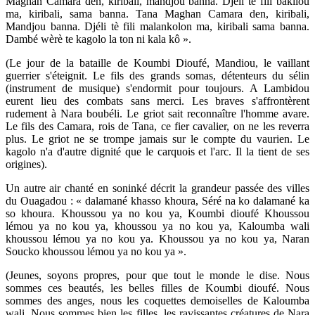
Maghan Camara den, kiribali, mandjou banna. Djéli tè fili bakilou
ma, kiribali, sama banna. Tana Maghan Camara den, kiribali,
Mandjou banna. Djéli tè fili malankolon ma, kiribali sama banna.
Dambé wèrè te kagolo la ton ni kala kô ».
(Le jour de la bataille de Koumbi Dioufé, Mandiou, le vaillant
guerrier s'éteignit. Le fils des grands somas, détenteurs du sélin
(instrument de musique) s'endormit pour toujours. A Lambidou
eurent lieu des combats sans merci. Les braves s'affrontèrent
rudement à Nara boubéli. Le griot sait reconnaître l'homme avare.
Le fils des Camara, rois de Tana, ce fier cavalier, on ne les reverra
plus. Le griot ne se trompe jamais sur le compte du vaurien. Le
kagolo n'a d'autre dignité que le carquois et l'arc. Il la tient de ses
origines).
Un autre air chanté en soninké décrit la grandeur passée des villes
du Ouagadou : « dalamané khasso khoura, Séré na ko dalamané ka
so khoura. Khoussou ya no kou ya, Koumbi dioufé Khoussou
lémou ya no kou ya, khoussou ya no kou ya, Kaloumba wali
khoussou lémou ya no kou ya. Khoussou ya no kou ya, Naran
Soucko khoussou lémou ya no kou ya ».
(Jeunes, soyons propres, pour que tout le monde le dise. Nous
sommes ces beautés, les belles filles de Koumbi dioufé. Nous
sommes des anges, nous les coquettes demoiselles de Kaloumba
wali. Nous sommes bien les filles, les ravissantes créatures de Nara