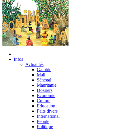
Infos
Actualités
Gambie
Mali
Sénégal
Mauritanie
Dossiers
Economie
Culture
Education
Faits divers
International
People
Politique