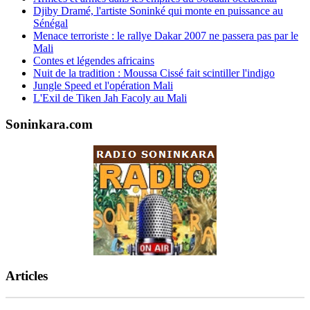
Djiby Dramé, l'artiste Soninké qui monte en puissance au
Sénégal
Menace terroriste : le rallye Dakar 2007 ne passera pas par le
Mali
Contes et légendes africains
Nuit de la tradition : Moussa Cissé fait scintiller l'indigo
Jungle Speed et l'opération Mali
L'Exil de Tiken Jah Facoly au Mali
Soninkara.com
Articles