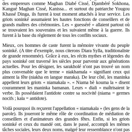
des empereurs comme Maghan Diabé Cissé, Djambéré Sokhona,
Kangué Maghan Cissé, Kanissa... et surtout du patriarche Yougou
Khassé Dinga, ils furent à tout moment attachés à leur service. Les
griots soninké assumaient les hautes fonctions de conseillers et de
grands maîtres des cérémonies. Les « guesséré » allaient partout où
se trouvaient les souverains et les suivaient même à la guerre. Ils
furent à la base du règlement de tous les conflits sociaux.
Mieux, ces hommes de caste furent la mémoire vivante du peuple
soninké. (A titre d'exemple, nous citerons Diara Sylla, traditionaliste
de grande renommée). Grâce à eux, les récits mythes et légendes du
pays soninké ont traversé les siècles pour parvenir aux générations
actuelles. Pour les désigner, les sarakholé n'ont pas trouvé un nom
plus convenable que le terme « niakhamala » signifiant ceux qui
aiment la fête (niakha en langue maraka). De leur côté, les maninka
appellent leurs griots « niamakala ». « Niama bè kouma la » disent
couramment les maninka bamanan. Leurs « diali » maîtrisaient le
verbe. Ils possédaient l'antidote contre sa nocivité (niama = germes
nocifs ; kala = antidote).
Voilà pourquoi ils reçurent l'appellation « niamakala » (les gens de la
parole). Ils joueront le même rôle de coordination de médiation de
conseillers et d'animateurs des grandes fêtes. Enfin, si les griots
soninké et ceux du mandé ont, dans le passé, accompli les mêmes
tâches sociales, leurs deux noms, malgré leur ressemblance n'ont pas