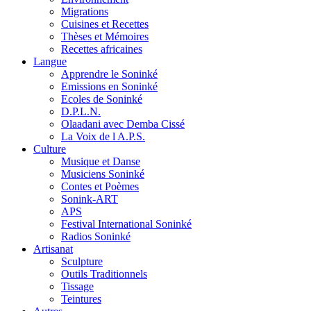
Migrations
Cuisines et Recettes
Thèses et Mémoires
Recettes africaines
Langue
Apprendre le Soninké
Emissions en Soninké
Ecoles de Soninké
D.P.L.N.
Olaadani avec Demba Cissé
La Voix de l A.P.S.
Culture
Musique et Danse
Musiciens Soninké
Contes et Poèmes
Sonink-ART
APS
Festival International Soninké
Radios Soninké
Artisanat
Sculpture
Outils Traditionnels
Tissage
Teintures