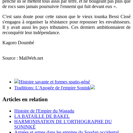
penche ils se mettent tous assis par terre, et ne bougeant pas plus que
de rocs sans jamais poursuivre l'ennemi qui fuit devant eux ».
C'est sans doute pour cette raison que le vieux tounka Bessi Cissé
s'engagea à organiser la résistance pour repousser les envahisseurs.
Il y avait aussi les pays tributaires. Ces derniers ambitionnaient de
reconquérir leur indépendance.
Kagoro Doumbé
Source : MaliWeb.net
Histoire savante et formes spatio-géné
Traditions: L'Apogée de l'empire Sonink
Articles en relation
Histoire de l'Empire du Wagadu
LA BATAILLE DE BAKEL
HARMONISATION DE L'ORTHOGRAPHE DU
SONINKÉ
Armées et armes dans les empires du Soudan occidental