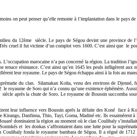
éanmoins on peut penser qu’elle remonte à l’implantation dans le pay
lieu du 12ème siècle. Le pays de Ségou devint une province de l’emp
 cruel il fut victime d’un complot vers 1600. C’est ainsi que le pouv
. L’occupation marocaine n’a pas concerné la région. La tradition l’ig
une tenace résistance. C’est ainsi qu’en 1645 les peuls infligèrent aux
ifièrent leur royaume. Le pays de Ségou échappa ainsi à la fois au man
uprématie du clan. Silamakan Koïta, venu des environs de Djenné, fut 
612 le royaume de Soro qui n’a connu qu’une existence éphémère. Aussi 
e siècle après la chute de Soro. Le royaume de Boussin succomba sou
rent leur influence vers Boussin après la défaite des Koné face à Ko
 Kirango, Danfinna, Thio, Tayi, Goma, Madiné etc. Ils essaimèrent à 
ouaré dominaient la région au moment où le clan Coulibaly s’installai
es Soninkés et les donkas s’affrontaient dans une lutte pour la suprématie
on Coulibaly fonda le royaume bambara de Ségou. Il a régné de 1712 à