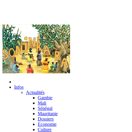
Infos
Actualités
Gambie
Mali
Sénégal
Mauritanie
Dossiers
Economie
Culture