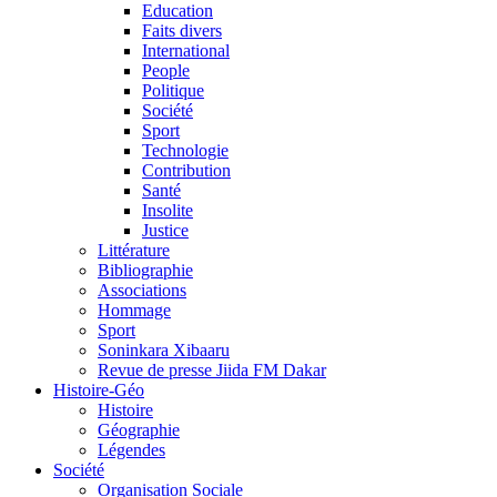
Education
Faits divers
International
People
Politique
Société
Sport
Technologie
Contribution
Santé
Insolite
Justice
Littérature
Bibliographie
Associations
Hommage
Sport
Soninkara Xibaaru
Revue de presse Jiida FM Dakar
Histoire-Géo
Histoire
Géographie
Légendes
Société
Organisation Sociale