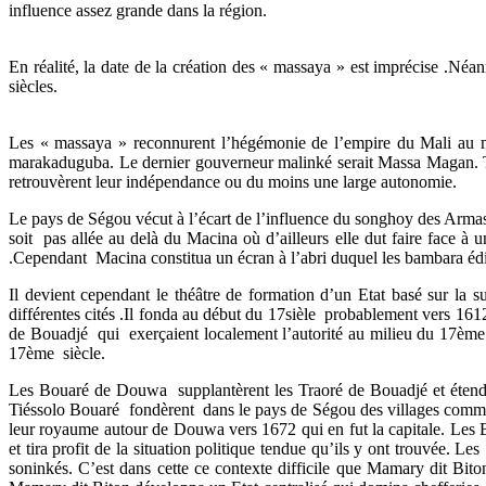
influence assez grande dans la région.
En réalité, la date de la création des « massaya » est imprécise .N
siècles.
Les « massaya » reconnurent l’hégémonie de l’empire du Mali au mi
marakaduguba. Le dernier gouverneur malinké serait Massa Magan. Très
retrouvèrent leur indépendance ou du moins une large autonomie.
Le pays de Ségou vécut à l’écart de l’influence du songhoy des Armas
soit pas allée au delà du Macina où d’ailleurs elle dut faire face à 
.Cependant Macina constitua un écran à l’abri duquel les bambara éd
Il devient cependant le théâtre de formation d’un Etat basé sur la s
différentes cités .Il fonda au début du 17sièle probablement vers 1
de Bouadjé qui exerçaient localement l’autorité au milieu du 17èm
17ème siècle.
Les Bouaré de Douwa supplantèrent les Traoré de Bouadjé et étendi
Tiéssolo Bouaré fondèrent dans le pays de Ségou des villages comme
leur royaume autour de Douwa vers 1672 qui en fut la capitale. Les B
et tira profit de la situation politique tendue qu’ils y ont trouvée. L
soninkés. C’est dans cette ce contexte difficile que Mamary dit Bit