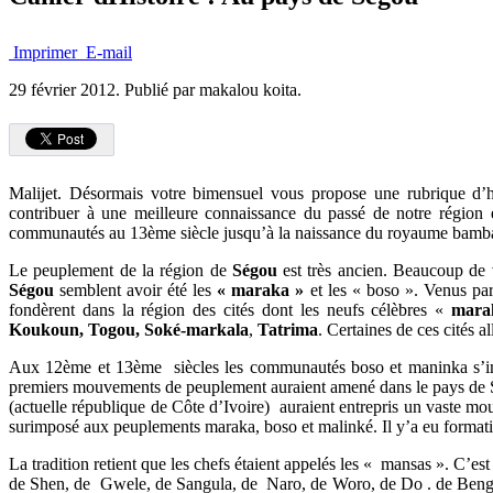
Imprimer
E-mail
29 février 2012.
Publié par makalou koita.
Malijet. Désormais votre bimensuel vous propose une rubrique d’h
contribuer à une meilleure connaissance du passé de notre région 
communautés au 13ème siècle jusqu’à la naissance du royaume bambar
Le peuplement de la région de
Ségou
est très ancien. Beaucoup de v
Ségou
semblent avoir été les
« maraka »
et les « boso ». Venus par
fondèrent dans la région des cités dont les neufs célèbres «
mara
Koukoun, Togou, Soké-markala
,
Tatrima
. Certaines de ces cités
Aux 12ème et 13ème siècles les communautés boso et maninka s’impla
premiers mouvements de peuplement auraient amené dans le pays de S
(actuelle république de Côte d’Ivoire) auraient entrepris un vaste m
surimposé aux peuplements maraka, boso et malinké. Il y’a eu formati
La tradition retient que les chefs étaient appelés les « mansas ». 
de Shen, de Gwele, de Sangula, de Naro, de Woro, de Do . de Bengen