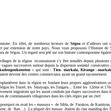
istoire. En effet, de nombreux lecteurs de
Ségou
et d’ailleurs ont s
et par extension de notre pays. Nous vous proposons l’Histoire de 
a de Ségou. Un regard sera jeté sur son histoire contemporaine égale
illages de la région reconnaissent s’y être installés depuis plusieurs
 vagues successives surtout depuis la dispersion soninké consécutive
kadougoukonoton
» qui sont :
Tien- markala, Kirango –markal
 allaient devenir des centres commerciaux ayant un grand rayonnement.
ntèrent dans la région en fondant leurs propres agglomérations ou s
égou les Traoré, les Sinayogo, les Tangara… Entre les 12ème et 17ème
ouvement migratoire qui les aurait conduits par étapes successives dan
on de communautés villageoises dans les cités régies par un chef.
C’est pourquoi on avait les « massaya » de Sibla, de Farakou, de Kami
e, de Ban…) .La plupart des massas étaient du clan manding des Traoré