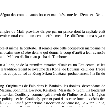
s de Ségou des communautés boso et malinkés entre les 12ème et 13ème
ire du Mali, province dirigée par un prince dont la capitale était
oir central connut un certain effritement. Les différents « massaya »
nore et même la conteste. Il semble que cette occupation marocaine ne
 marocains une sévère défaite qui donna le coup d’arrêt à leur avancée
sa du Mali en déclin et au pacha de Tombouctou.
à l’origine de la première tentative d’unir en un Etat centralisé les
la tradition retient le royaume des Koné de Boussin celui des Traoré
s les coups du roi de Kong Sékou Ouattara probablement à la fin du
ng. Originaires de Falo dans le Baninko, les donkas descendants de
Macina, Sonninfla, Bwatou, Kèlèkèlè, Massala, N’Goni. Ils fondèrent
t. Le clan Coulibaly commençait à avoir de l’influence dans la région
 politique et les Coulibaly prirent parti dans cette lutte aux côtés des
 1755. C’est à partir d’une association de jeunesse, le « ton » que,