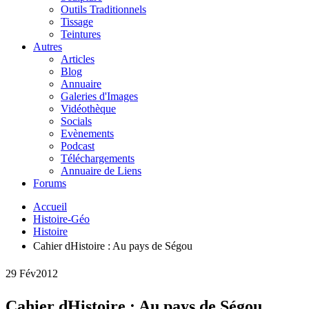
Outils Traditionnels
Tissage
Teintures
Autres
Articles
Blog
Annuaire
Galeries d'Images
Vidéothèque
Socials
Evènements
Podcast
Téléchargements
Annuaire de Liens
Forums
Accueil
Histoire-Géo
Histoire
Cahier dHistoire : Au pays de Ségou
29 Fév
2012
Cahier dHistoire : Au pays de Ségou