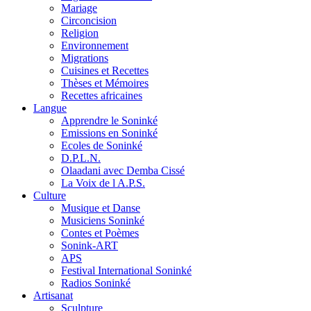
Mariage
Circoncision
Religion
Environnement
Migrations
Cuisines et Recettes
Thèses et Mémoires
Recettes africaines
Langue
Apprendre le Soninké
Emissions en Soninké
Ecoles de Soninké
D.P.L.N.
Olaadani avec Demba Cissé
La Voix de l A.P.S.
Culture
Musique et Danse
Musiciens Soninké
Contes et Poèmes
Sonink-ART
APS
Festival International Soninké
Radios Soninké
Artisanat
Sculpture