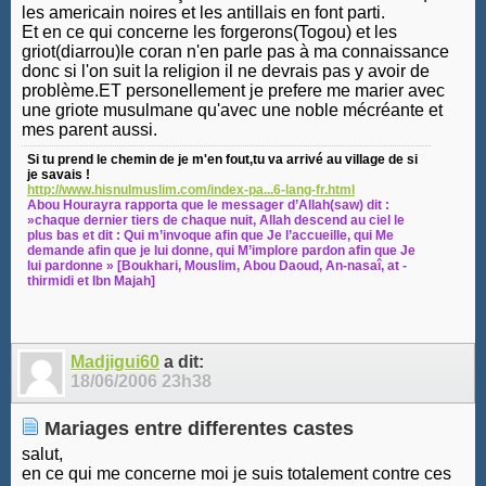
les americain noires et les antillais en font parti.
Et en ce qui concerne les forgerons(Togou) et les
griot(diarrou)le coran n'en parle pas à ma connaissance
donc si l'on suit la religion il ne devrais pas y avoir de
problème.ET personellement je prefere me marier avec
une griote musulmane qu'avec une noble mécréante et
mes parent aussi.
Si tu prend le chemin de je m'en fout,tu va arrivé au village de si
je savais !
http://www.hisnulmuslim.com/index-pa...6-lang-fr.html
Abou Hourayra rapporta que le messager d’Allah(saw) dit :
»chaque dernier tiers de chaque nuit, Allah descend au ciel le
plus bas et dit : Qui m’invoque afin que Je l’accueille, qui Me
demande afin que je lui donne, qui M’implore pardon afin que Je
lui pardonne » [Boukhari, Mouslim, Abou Daoud, An-nasaî, at -
thirmidi et Ibn Majah]
Madjigui60
a dit:
18/06/2006
23h38
Mariages entre differentes castes
salut,
en ce qui me concerne moi je suis totalement contre ces