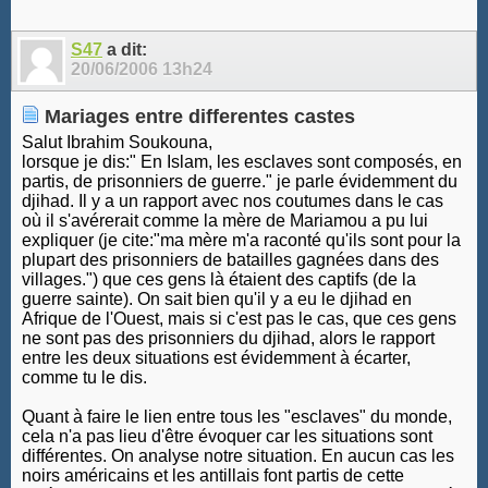
S47
a dit:
20/06/2006
13h24
Mariages entre differentes castes
Salut Ibrahim Soukouna,
lorsque je dis:" En Islam, les esclaves sont composés, en
partis, de prisonniers de guerre." je parle évidemment du
djihad. Il y a un rapport avec nos coutumes dans le cas
où il s'avérerait comme la mère de Mariamou a pu lui
expliquer (je cite:"ma mère m'a raconté qu'ils sont pour la
plupart des prisonniers de batailles gagnées dans des
villages.") que ces gens là étaient des captifs (de la
guerre sainte). On sait bien qu'il y a eu le djihad en
Afrique de l'Ouest, mais si c'est pas le cas, que ces gens
ne sont pas des prisonniers du djihad, alors le rapport
entre les deux situations est évidemment à écarter,
comme tu le dis.
Quant à faire le lien entre tous les "esclaves" du monde,
cela n'a pas lieu d'être évoquer car les situations sont
différentes. On analyse notre situation. En aucun cas les
noirs américains et les antillais font partis de cette