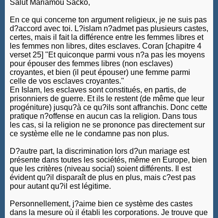
Salut Mariamou Sacko,
En ce qui concerne ton argument religieux, je ne suis pas
d?accord avec toi. L?islam n?admet pas plusieurs castes,
certes, mais il fait la différence entre les femmes libres et
les femmes non libres, dites esclaves. Coran [chapitre 4
verset 25] "Et quiconque parmi vous n?a pas les moyens
pour épouser des femmes libres (non esclaves)
croyantes, et bien (il peut épouser) une femme parmi
celle de vos esclaves croyantes."
En Islam, les esclaves sont constitués, en partis, de
prisonniers de guerre. Et ils le restent (de même que leur
progéniture) jusqu?à ce qu?ils sont affranchis. Donc cette
pratique n?offense en aucun cas la religion. Dans tous
les cas, si la religion ne se prononce pas directement sur
ce système elle ne le condamne pas non plus.
D?autre part, la discrimination lors d?un mariage est
présente dans toutes les sociétés, même en Europe, bien
que les critères (niveau social) soient différents. Il est
évident qu?il disparaît de plus en plus, mais c?est pas
pour autant qu?il est légitime.
Personnellement, j?aime bien ce système des castes
dans la mesure où il établi les corporations. Je trouve que