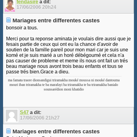
fendasiré
a dit:
17/06/2006
20h24
Mariages entre differentes castes
bonsoir a tous.
Merci pour ta reponse aminata je voulais dire aussi que je
fesais partie de ceux qui ont eu la chance d'avoir de
soutien de la famille pareil pour mon mari car je suis une
komé et je suis marié a un horé débégoumé et cela n'a
pas causer de probleme et meme ils nous ont fait un trés
beau mariage nous avont trois beau enfants et tous se
passe trés bien.Grace a dieu.
ma famata traore dionsandigui triramakha mouké moussa ni mouké dantouma
mouri iban triramakha te ba marafayi ba triramakha te ba triramakha banialo
sounsarédion moni khatidio
S47
a dit:
17/06/2006
21h27
Mariages entre differentes castes