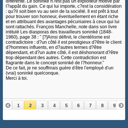
différente. Le soninké n?est pas un exploiteur motivé par
l?appât du gain. Ce qui lui importe, c?est la considération
: qu?il soit bien vu au sein de la société. Il est prêt à tout
pour trouver son honneur, éventuellement en étant riche
et en attribuant des avantages pécuniaires à ceux qui lui
sont rattachés. François Manchelle, note dans son livre
intitulé Les diasporas des travailleurs soninké (1848-
1960), page 38 : " [?]Ainsi définit, le clientélisme est
contradictoire : d?un côté il est prestigieux d?être le client
d?hommes influents, en d?autres termes d?être
dépendant, et d?un autre côté, il est déshonorant d?être
trop dépendant des autres. Cette contradiction est
flagrante dans le concept soninké de l?honneur."
De ce fait, je ne souffrirais guère d'être l'employé d'un
(vrai) soninké quelconque.
Merci à toi.
1
2
3
4
5
6
7
8
9
10
11
12
13
14
15