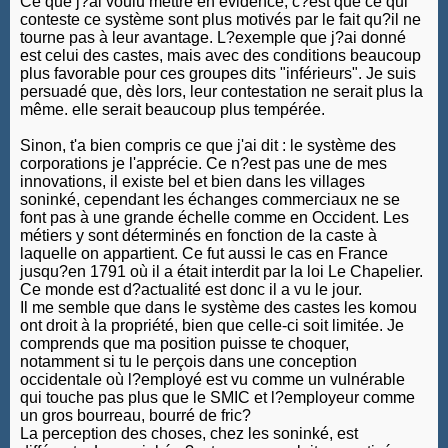
Ce que j?ai voulu mettre en évidence, c?est que ce qui
conteste ce système sont plus motivés par le fait qu?il ne
tourne pas à leur avantage. L?exemple que j?ai donné
est celui des castes, mais avec des conditions beaucoup
plus favorable pour ces groupes dits "inférieurs". Je suis
persuadé que, dès lors, leur contestation ne serait plus la
même. elle serait beaucoup plus tempérée.
Sinon, t'a bien compris ce que j'ai dit : le système des
corporations je l'apprécie. Ce n?est pas une de mes
innovations, il existe bel et bien dans les villages
soninké, cependant les échanges commerciaux ne se
font pas à une grande échelle comme en Occident. Les
métiers y sont déterminés en fonction de la caste à
laquelle on appartient. Ce fut aussi le cas en France
jusqu?en 1791 où il a était interdit par la loi Le Chapelier.
Ce monde est d?actualité est donc il a vu le jour.
Il me semble que dans le système des castes les komou
ont droit à la propriété, bien que celle-ci soit limitée. Je
comprends que ma position puisse te choquer,
notamment si tu le perçois dans une conception
occidentale où l?employé est vu comme un vulnérable
qui touche pas plus que le SMIC et l?employeur comme
un gros bourreau, bourré de fric?
La perception des choses, chez les soninké, est