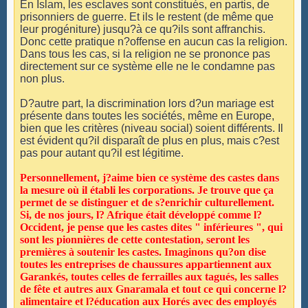
En Islam, les esclaves sont constitués, en partis, de
prisonniers de guerre. Et ils le restent (de même que
leur progéniture) jusqu?à ce qu?ils sont affranchis.
Donc cette pratique n?offense en aucun cas la religion.
Dans tous les cas, si la religion ne se prononce pas
directement sur ce système elle ne le condamne pas
non plus.
D?autre part, la discrimination lors d?un mariage est
présente dans toutes les sociétés, même en Europe,
bien que les critères (niveau social) soient différents. Il
est évident qu?il disparaît de plus en plus, mais c?est
pas pour autant qu?il est légitime.
Personnellement, j?aime bien ce système des castes dans
la mesure où il établi les corporations. Je trouve que ça
permet de se distinguer et de s?enrichir culturellement.
Si, de nos jours, l? Afrique était développé comme l?
Occident, je pense que les castes dites " inférieures ", qui
sont les pionnières de cette contestation, seront les
premières à soutenir les castes. Imaginons qu?on dise
toutes les entreprises de chaussures appartiennent aux
Garankés, toutes celles de ferrailles aux tagués, les salles
de fête et autres aux Gnaramala et tout ce qui concerne l?
alimentaire et l?éducation aux Horés avec des employés