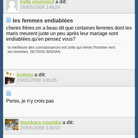
sylla youssouf
a dit:
20/05/2008
14h24
les femmes endiablées
cheres frères.on a beau dit que certaines femmes dont les
maris meurent juste un peu après leur mariage sont
endiablées.qu'en pensez vous?
la meilleure des connaissances est celle qui mène l'homme vers
les hommes. SEYDOU BADIAN
oumou
a dit:
20/05/2008
14h26
Perso, je n'y crois pas
tounkara coumba
a dit:
20/05/2008
14h50