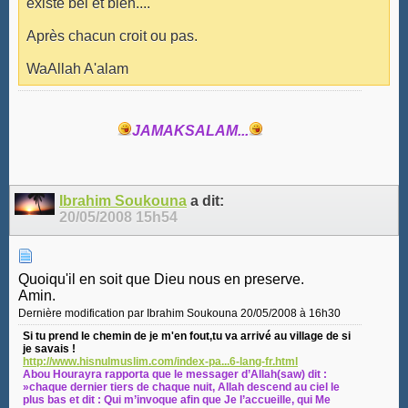
éxiste bel et bien....
Après chacun croit ou pas.
WaAllah A'alam
JAMAKSALAM...
Ibrahim Soukouna
a dit:
20/05/2008
15h54
Quoiqu'il en soit que Dieu nous en preserve.
Amin.
Dernière modification par Ibrahim Soukouna 20/05/2008 à
16h30
Si tu prend le chemin de je m'en fout,tu va arrivé au village de si
je savais !
http://www.hisnulmuslim.com/index-pa...6-lang-fr.html
Abou Hourayra rapporta que le messager d’Allah(saw) dit :
»chaque dernier tiers de chaque nuit, Allah descend au ciel le
plus bas et dit : Qui m’invoque afin que Je l’accueille, qui Me