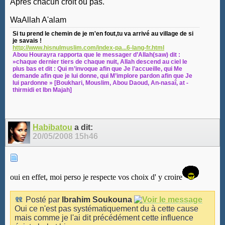
Après chacun croit ou pas.
WaAllah A'alam
Si tu prend le chemin de je m'en fout,tu va arrivé au village de si
je savais !
http://www.hisnulmuslim.com/index-pa...6-lang-fr.html
Abou Hourayra rapporta que le messager d’Allah(saw) dit :
»chaque dernier tiers de chaque nuit, Allah descend au ciel le
plus bas et dit : Qui m’invoque afin que Je l’accueille, qui Me
demande afin que je lui donne, qui M’implore pardon afin que Je
lui pardonne » [Boukhari, Mouslim, Abou Daoud, An-nasaî, at -
thirmidi et Ibn Majah]
Habibatou
a dit:
20/05/2008
15h46
oui en effet, moi perso je respecte vos choix d' y croire
Posté par
Ibrahim Soukouna
Oui ce n'est pas systématiquement du à cette cause
mais comme je l'ai dit précédément cette influence