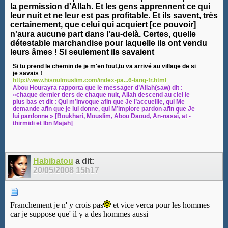
la permission d'Allah. Et les gens apprennent ce qui
leur nuit et ne leur est pas profitable. Et ils savent, très
certainement, que celui qui acquiert [ce pouvoir]
n'aura aucune part dans l'au-delà. Certes, quelle
détestable marchandise pour laquelle ils ont vendu
leurs âmes ! Si seulement ils savaient
Si tu prend le chemin de je m'en fout,tu va arrivé au village de si
je savais !
http://www.hisnulmuslim.com/index-pa...6-lang-fr.html
Abou Hourayra rapporta que le messager d’Allah(saw) dit :
»chaque dernier tiers de chaque nuit, Allah descend au ciel le
plus bas et dit : Qui m’invoque afin que Je l’accueille, qui Me
demande afin que je lui donne, qui M’implore pardon afin que Je
lui pardonne » [Boukhari, Mouslim, Abou Daoud, An-nasaî, at -
thirmidi et Ibn Majah]
Habibatou
a dit:
20/05/2008
15h17
Franchement je n' y crois pas
et vice verca pour les hommes
car je suppose que' il y a des hommes aussi