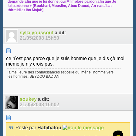
demande afin que je lui donne, qui M’implore pardon afin que Je
lui pardonne » [Boukhari, Mouslim, Abou Daoud, An-nasaî, at -
thirmidi et Ibn Majah]
sylla youssouf
a dit:
21/05/2008
15h50
ce n'est pas parce que je suis homme que je dis çà.moi
même je n'y crois pas.
la meilleure des connaissances est celle qui mène l'homme vers
les hommes. SEYDOU BADIAN
soukey
a dit:
21/05/2008
16h02
Posté par
Habibatou