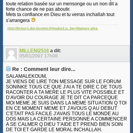
toute relation basée sur un mensonge ou un non dit a
forte chance de ne pas aboutir.
Mets ta confiance en Dieu et tu verras inchallah tout
s'arrangera
http://tickers.doctissimo.fr/make2.p...be=Niamey-alya
MILLENI2516
a dit:
05/01/2007
17h06
Re : Comment leur dire...
SALAMALEKOUM,
JE VIENS DE LIRE TON MESSAGE SUR LE FORUM
SONINKE TOUS CE QUE J'AI A TE DIRE C DE TOUS
RACONTER A TA MERE LE PLUS VITE POSSIBLE ET
D'AVOIR DU COURAGE JE TE DIT CA PARCEQUE
MOI MEME JE SUIS DANS LA MEME SITUATION Q TOI
EN CE MOMENT MEME ET J'AVOUS Q AU DEBUT
C'ETAIT PAS FACILE J'AVAIS TOUS LE MONDE AU
DOS MAIS LA CERTAINE PERSONNE A COMMENCER
A SE CALMER Q DIEU T'AIDE ET PREND BIEN SOIN
DE TOI ET GARDE LE MORAL INCHALLAH.