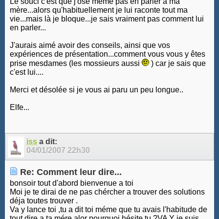
Le souci c'est que j'ose même pas en parler à ma
mère...alors qu'habituellement je lui raconte tout ma
vie...mais là je bloque...je sais vraiment pas comment lui
en parler...
J'aurais aimé avoir des conseils, ainsi que vos
expériences de présentation...comment vous vous y êtes
prise mesdames (les mossieurs aussi
) car je sais que
c'est lui....
Merci et désolée si je vous ai paru un peu longue..
Elfe...
iss
a dit:
04/01/2007
22h30
Re: Comment leur dire...
bonsoir tout d'abord bienvenue a toi
Moi je te dirai de ne pas chércher a trouver des solutions
déja toutes trouver .
Va y lance toi ,tu a dit toi méme que tu avais l'habitude de
tout dire a ta mére alor pourquoi hésite tu ?VA Y je suis