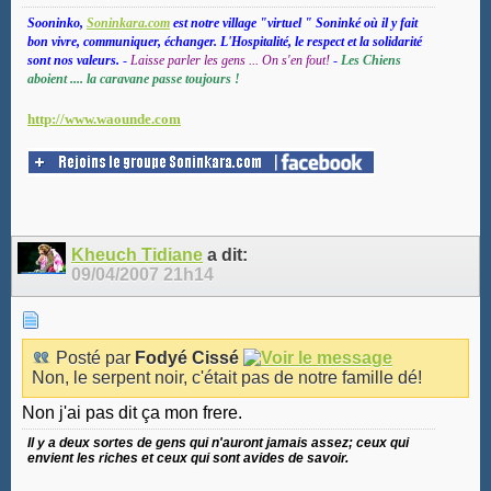
Sooninko,
Soninkara.com
est notre village "virtuel " Soninké où il y fait
bon vivre, communiquer, échanger. L'Hospitalité, le respect et la solidarité
sont nos valeurs.
-
Laisse parler les gens ... On s'en fout!
-
Les Chiens
aboient .... la caravane passe toujours !
http://www.waounde.com
Kheuch Tidiane
a dit:
09/04/2007
21h14
Posté par
Fodyé Cissé
Non, le serpent noir, c'était pas de notre famille dé!
Non j'ai pas dit ça mon frere.
Il y a deux sortes de gens qui n'auront jamais assez; ceux qui
envient les riches et ceux qui sont avides de savoir.