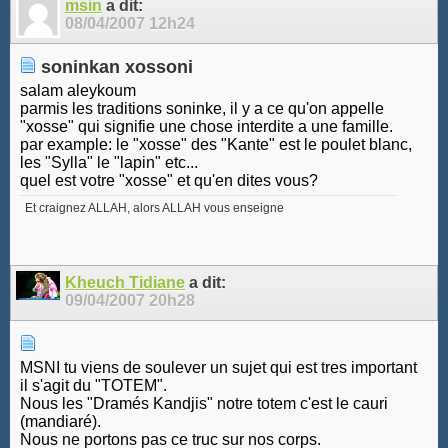
msin
a dit:
08/04/2007
12h24
soninkan xossoni
salam aleykoum
parmis les traditions soninke, il y a ce qu'on appelle
"xosse" qui signifie une chose interdite a une famille.
par example: le "xosse" des "Kante" est le poulet blanc,
les "Sylla" le "lapin" etc...
quel est votre "xosse" et qu'en dites vous?
Et craignez ALLAH, alors ALLAH vous enseigne
Kheuch Tidiane
a dit:
09/04/2007
20h28
MSNI tu viens de soulever un sujet qui est tres important
il s'agit du "TOTEM".
Nous les "Dramés Kandjis" notre totem c'est le cauri
(mandiaré).
Nous ne portons pas ce truc sur nos corps.