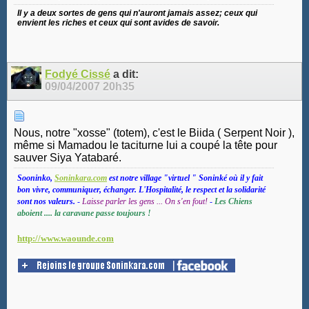
Il y a deux sortes de gens qui n'auront jamais assez; ceux qui
envient les riches et ceux qui sont avides de savoir.
Fodyé Cissé
a dit:
09/04/2007
20h35
Nous, notre "xosse" (totem), c'est le Biida ( Serpent Noir ),
même si Mamadou le taciturne lui a coupé la tête pour
sauver Siya Yatabaré.
Sooninko,
Soninkara.com
est notre village "virtuel " Soninké où il y fait
bon vivre, communiquer, échanger. L'Hospitalité, le respect et la solidarité
sont nos valeurs.
-
Laisse parler les gens ... On s'en fout!
-
Les Chiens
aboient .... la caravane passe toujours !
http://www.waounde.com