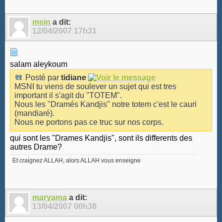
msin
a dit:
12/04/2007
17h31
salam aleykoum
Posté par
tidiane
MSNI tu viens de soulever un sujet qui est tres
important il s'agit du "TOTEM".
Nous les "Dramés Kandjis" notre totem c'est le cauri
(mandiaré).
Nous ne portons pas ce truc sur nos corps.
qui sont les "Drames Kandjis", sont ils differents des
autres Drame?
Et craignez ALLAH, alors ALLAH vous enseigne
maryama
a dit:
13/04/2007
00h38