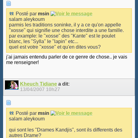
Posté par
msin
salam aleykoum
parmis les traditions soninke, il y a ce qu'on appelle
"xosse" qui signifie une chose interdite a une famille.
par example: le "xosse" des "Kante" est le poulet
blanc, les "Sylla" le "lapin" etc...
quel est votre "xosse" et qu'en dites vous?
j'ai jamais entendu parler de ce genre de chose.. je vais
me renseigner!
Kheuch Tidiane
a dit:
13/04/2007
10h27
Posté par
msin
salam aleykoum
qui sont les "Drames Kandjis", sont ils differents des
autres Drame?