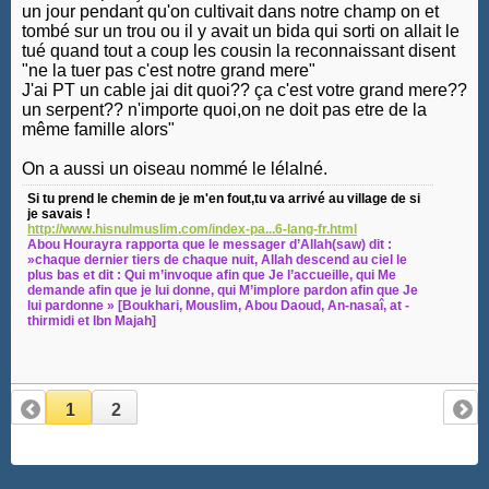
un jour pendant qu'on cultivait dans notre champ on et
tombé sur un trou ou il y avait un bida qui sorti on allait le
tué quand tout a coup les cousin la reconnaissant disent
"ne la tuer pas c'est notre grand mere"
J'ai PT un cable jai dit quoi?? ça c'est votre grand mere??
un serpent?? n'importe quoi,on ne doit pas etre de la
même famille alors"
On a aussi un oiseau nommé le lélalné.
Si tu prend le chemin de je m'en fout,tu va arrivé au village de si
je savais !
http://www.hisnulmuslim.com/index-pa...6-lang-fr.html
Abou Hourayra rapporta que le messager d’Allah(saw) dit :
»chaque dernier tiers de chaque nuit, Allah descend au ciel le
plus bas et dit : Qui m’invoque afin que Je l’accueille, qui Me
demande afin que je lui donne, qui M’implore pardon afin que Je
lui pardonne » [Boukhari, Mouslim, Abou Daoud, An-nasaî, at -
thirmidi et Ibn Majah]
1
2