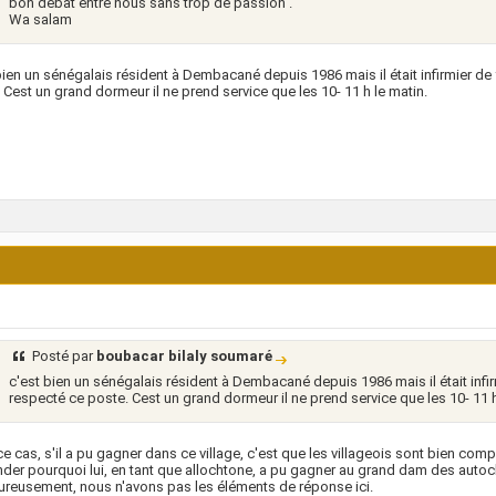
bon débat entre nous sans trop de passion .
Wa salam
bien un sénégalais résident à Dembacané depuis 1986 mais il était infirmier de
 Cest un grand dormeur il ne prend service que les 10- 11 h le matin.
Posté par
boubacar bilaly soumaré
c'est bien un sénégalais résident à Dembacané depuis 1986 mais il était infir
respecté ce poste. Cest un grand dormeur il ne prend service que les 10- 11 h
e cas, s'il a pu gagner dans ce village, c'est que les villageois sont bien comp
er pourquoi lui, en tant que allochtone, a pu gagner au grand dam des autocht
reusement, nous n'avons pas les éléments de réponse ici.