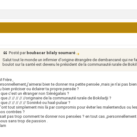
Posté par
boubacar bilaly soumaré
Salut tout le monde un infirmier d'origine étrangére de dembancané qui ne 
boulot sur la santé est devenu le président de la communauté rurale de Boki
 Frère ,
rsonnellement,j'aimerai bien te donner ma petite pensée ,mais je n'ai pas bien
u bien préciser ou éclairer ta propre pensée ?
 que c'est un étranger non Sénégalais ?
 que // // // // //originaire de la communauté rurale de Bokiladji ?
 que // // // // // Soninké ou haal-pulaar ?
 l'ont tout simplement mis là par compromis pour éviter les malentendus ou le
nos contrées ?
sait pas trop comment te donner nos pensées ? en tout cas ,personnellement
nous sans trop de passion .
lam