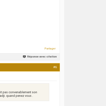
Partager
Réponse avec citation
#6
fait pas convenablement son
ladji. quand penez vous .