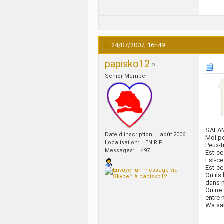
24/07/2007,
16h49
papisko12
Senior Member
SALAM
Date d'inscription
août 2006
Moi pe
Localisation
EN R.P
Peux-t
Messages
497
Est-ce
Est-ce
Est-ce
Ou ils
dans 
On ne 
entre 
Wa sa