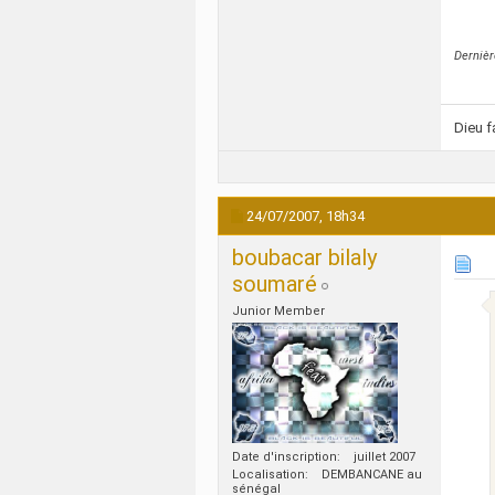
Dernièr
Dieu f
24/07/2007,
18h34
boubacar bilaly
soumaré
Junior Member
Date d'inscription
juillet 2007
Localisation
DEMBANCANE au
sénégal