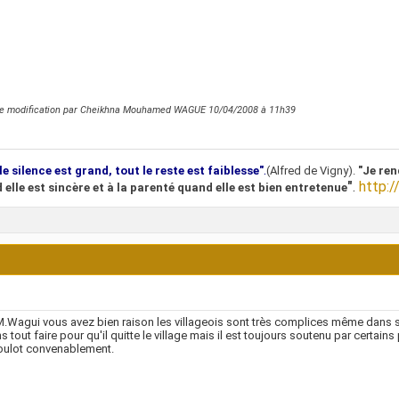
re modification par Cheikhna Mouhamed WAGUE 10/04/2008 à
11h39
.
le silence est grand, tout le reste est faiblesse"
(Alfred de Vigny).
"Je ren
"
.
http:/
 elle est sincère et à la parenté quand elle est bien entretenue
M.Wagui vous avez bien raison les villageois sont très complices même dans sa
s tout faire pour qu'il quitte le village mais il est toujours soutenu par certain
oulot convenablement.