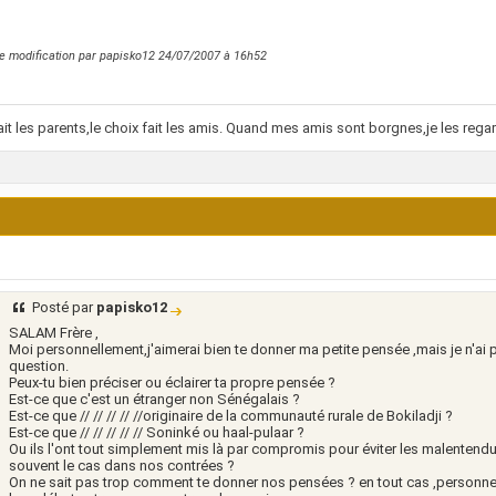
e modification par papisko12 24/07/2007 à
16h52
ait les parents,le choix fait les amis. Quand mes amis sont borgnes,je les regar
Posté par
papisko12
SALAM Frère ,
Moi personnellement,j'aimerai bien te donner ma petite pensée ,mais je n'ai 
question.
Peux-tu bien préciser ou éclairer ta propre pensée ?
Est-ce que c'est un étranger non Sénégalais ?
Est-ce que // // // // //originaire de la communauté rurale de Bokiladji ?
Est-ce que // // // // // Soninké ou haal-pulaar ?
Ou ils l'ont tout simplement mis là par compromis pour éviter les malentend
souvent le cas dans nos contrées ?
On ne sait pas trop comment te donner nos pensées ? en tout cas ,personne