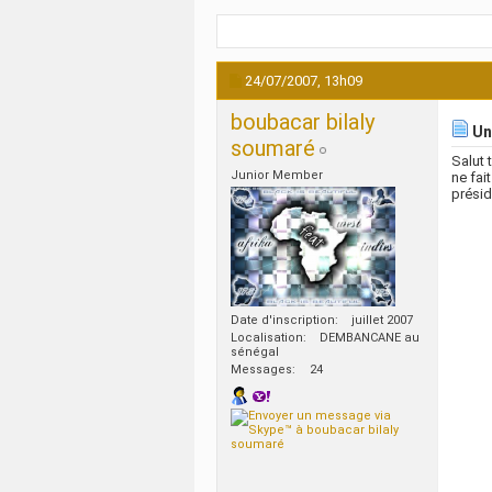
24/07/2007,
13h09
boubacar bilaly
Un 
soumaré
Salut 
Junior Member
ne fai
présid
Date d'inscription
juillet 2007
Localisation
DEMBANCANE au
sénégal
Messages
24