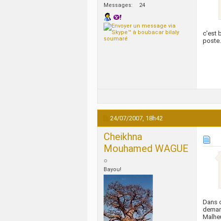
Messages
24
c'est 
poste.
24/07/2007,
18h42
Cheikhna
Mouhamed WAGUE
Bayou!
Dans c
demand
Malheu