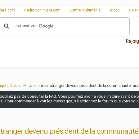
kara.com
Radio Soninkara.com
Centre Multimédia
Blogs
Galer
Rejoi
ujets Divers
Un Infirmier étranger devenu président de la communauté rural
n'oubliez pas de consulter la FAQ. Vous pourriez avoir à vous inscrire avant de po
pal. Pour commencer à voir les messages, sélectionnez le forum que vous voulez
étranger devenu président de la communauté r