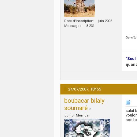
Date d'inscription
juin 2006
Messages
8 231
Derniè
"Seul 
quand
24/07/2007,
18h55
boubacar bilaly
soumaré
salut 
voulon
Junior Member
son b