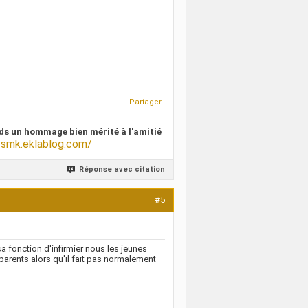
Partager
ds un hommage bien mérité à l'amitié
/smk.eklablog.com/
Réponse avec citation
#5
 fonction d'infirmier nous les jeunes
s parents alors qu'il fait pas normalement