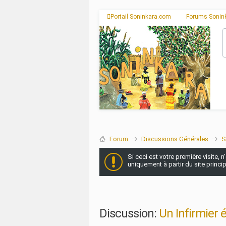
Portail Soninkara.com
Forums Sonin
Forum
Discussions Générales
S
Si ceci est votre première visite, 
uniquement à partir du site princi
Discussion:
Un Infirmier 