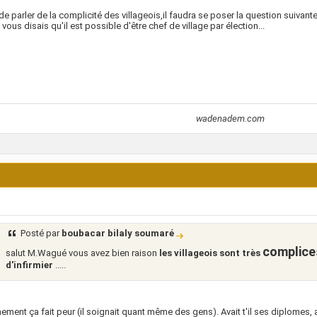
de parler de la complicité des villageois,il faudra se poser la question suivante
e vous disais qu'il est possible d'être chef de village par élection...
wadenadem.com
Posté par
boubacar bilaly soumaré
complice
salut M.Wagué vous avez bien raison
les villageois sont très
d'infirmier
.....
ement ça fait peur (il soignait quant même des gens). Avait t'il ses diplomes, avait