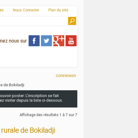
ies
Nous Contacter
Plan du site
gnez nous sur
connexion
e de Bokiladji
uvoir poster: L'inscription se fait
 visiter depuis la liste ci-dessous.
Affichage des résultats 1 à 7 sur 7
urale de Bokiladji