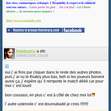
bon vivre, communiquer, échanger. L'Hospitalité, le respect et la solidarité
sont nos valeurs.
-
Laisse parler les gens ... On s'en fout!
-
Les Chiens
aboient .... la caravane passe toujours !
http://www.waounde.com
Habibatou
a dit:
08/08/2008
21h28
oui j' ai finis par cliquer dans le reste des autres photos,
puis j' ai vu le thiakry plus bas, beh si les joueurs boivent
aussi ça, j' espère qu' il remporte le match dééé car pour
moi c' est lourd
bon courassi, en plus c' est à côté de chez moi lol
l' autre ustensile c' est douroubadé je crois !!!!!!!!