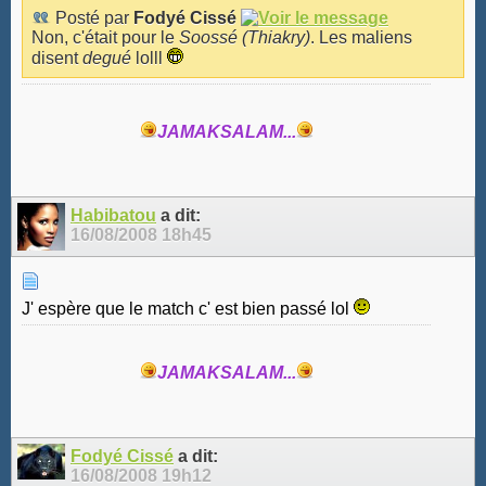
Posté par
Fodyé Cissé
Non, c'était pour le
Soossé (Thiakry)
. Les maliens
disent
degué
lolll
JAMAKSALAM...
Habibatou
a dit:
16/08/2008
18h45
J' espère que le match c' est bien passé lol
JAMAKSALAM...
Fodyé Cissé
a dit:
16/08/2008
19h12