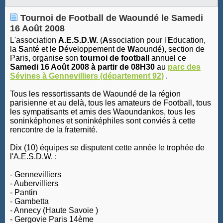
Tournoi de Football de Waoundé le Samedi
16 Août 2008
L'association
A.E.S.D.W.
(
A
ssociation pour l'
E
ducation,
la
S
anté et le
D
éveloppement de
W
aoundé), section de
Paris, organise son
tournoi de football
annuel ce
Samedi 16 Août 2008 à partir de 08H30
au
parc des
Sévines à Gennevilliers (département 92)
.
Tous les ressortissants de Waoundé de la région
parisienne et au delà, tous les amateurs de Football, tous
les sympatisants et amis des Waoundankos, tous les
soninképhones et soninképhiles sont conviés à cette
rencontre de la fraternité.
Dix (10) équipes se disputent cette année le trophée de
l'A.E.S.D.W. :
- Gennevilliers
- Aubervilliers
- Pantin
- Gambetta
- Annecy (Haute Savoie )
- Gergovie Paris 14ème