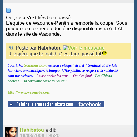
Oui, cela s'est très bien passé.
L'équipe de Waoundé-Pantin a remporté la coupe. Sous
peu un compte-rendu doit être disponible insha ALLAH
dans le site de Waoundé.
Posté par
Habibatou
J' espère que le match c' est bien passé lol
Sooninko,
Soninkara.com
est notre village "virtuel " Soninké où il y fait
bon vivre, communiquer, échanger. L'Hospitalité, le respect et la solidarité
sont nos valeurs.
-
Laisse parler les gens ... On s'en fout!
-
Les Chiens
aboient .... la caravane passe toujours !
http://www.waounde.com
Habibatou
a dit:
16/08/2008
19h20