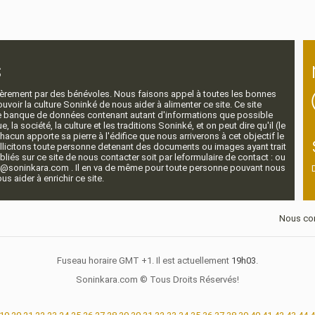
s
ntièrement par des bénévoles. Nous faisons appel à toutes les bonnes
voir la culture Soninké de nous aider à alimenter ce site. Ce site
nde banque de données contenant autant d'informations que possible
e, la société, la culture et les traditions Soninké, et on peut dire qu'il (le
 chacun apporte sa pierre à l'édifice que nous arriverons à cet objectif le
llicitons toute personne detenant des documents ou images ayant trait
ubliés sur ce site de nous contacter soit par leformulaire de contact : ou
r@soninkara.com . Il en va de même pour toute personne pouvant nous
s aider à enrichir ce site.
Nous con
Fuseau horaire GMT +1. Il est actuellement
19h03
.
Soninkara.com © Tous Droits Réservés!