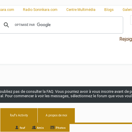
kara.com
Radio Soninkara.com
Centre Multimédia
Blogs
Galer
Rejoi
n'oubliez pas de consulter la FAQ. Vous pourriez avoir à vous inscrire avant de po
pal. Pour commencer à voir les messages, sélectionnez le forum que vous voulez
fouf's Activity
A propos de moi
All
fouf
Amis
Photos