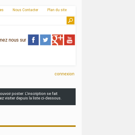
ies
Nous Contacter
Plan du site
gnez nous sur
connexion
uvoir poster: L'inscription se fait
 visiter depuis la liste ci-dessous.