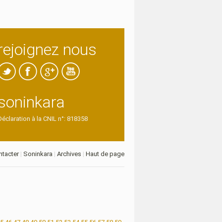
rejoignez nous
soninkara
Déclaration à la CNIL n°: 818358
tacter
|
Soninkara
|
Archives
|
Haut de page