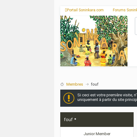
Portail Soninkara.com
Forums Sonin
Membres
fouf
Si ceci est votre première visite, 
uniquement à partir du site princi
fouf
Junior Member