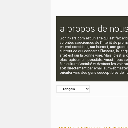
a propos de nou
Soninkara.com est un site qui est fait e
volontés soucieuses de l'interêt de promou
entend constituer, sur Internet, une gra
sur tout ce qui concerne l'histoire, la langu
site) est sur la bonne voie. Mais, c'est si
plus rapidement possible. Aussi, nous so
à la culture Soninké et desirant les voir p
soit directement par email sur webmaste
orienter vers des gens susceptibles de nou