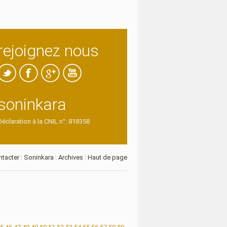
rejoignez nous
soninkara
Déclaration à la CNIL n°: 818358
tacter
|
Soninkara
|
Archives
|
Haut de page