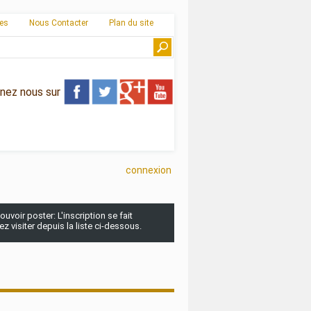
ies
Nous Contacter
Plan du site
gnez nous sur
connexion
uvoir poster: L'inscription se fait
 visiter depuis la liste ci-dessous.