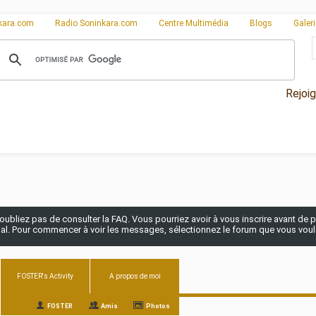
kara.com
Radio Soninkara.com
Centre Multimédia
Blogs
Galer
Rejoi
n'oubliez pas de consulter la FAQ. Vous pourriez avoir à vous inscrire avant de po
pal. Pour commencer à voir les messages, sélectionnez le forum que vous voulez
FOSTER's Activity
A propos de moi
All
FOSTER
Amis
Photos