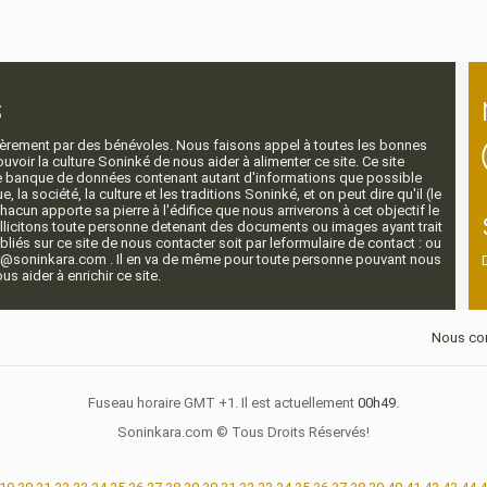
s
ntièrement par des bénévoles. Nous faisons appel à toutes les bonnes
voir la culture Soninké de nous aider à alimenter ce site. Ce site
nde banque de données contenant autant d'informations que possible
e, la société, la culture et les traditions Soninké, et on peut dire qu'il (le
 chacun apporte sa pierre à l'édifice que nous arriverons à cet objectif le
llicitons toute personne detenant des documents ou images ayant trait
ubliés sur ce site de nous contacter soit par leformulaire de contact : ou
r@soninkara.com . Il en va de même pour toute personne pouvant nous
s aider à enrichir ce site.
Nous con
Fuseau horaire GMT +1. Il est actuellement
00h49
.
Soninkara.com © Tous Droits Réservés!