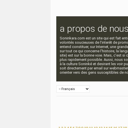
a propos de nou
Soninkara.com est un site qui est fait e
volontés soucieuses de l'interêt de promou
entend constituer, sur Internet, une gra
sur tout ce qui concerne l'histoire, la langu
site) est sur la bonne voie. Mais, c'est si
plus rapidement possible. Aussi, nous so
à la culture Soninké et desirant les voir p
soit directement par email sur webmaste
orienter vers des gens susceptibles de nou