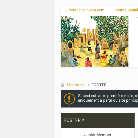
Portail Soninkara.com
Forums Sonin
Membres
FOSTER
Si ceci est votre première visite, 
uniquement à partir du site princi
FOSTER
Junior Member