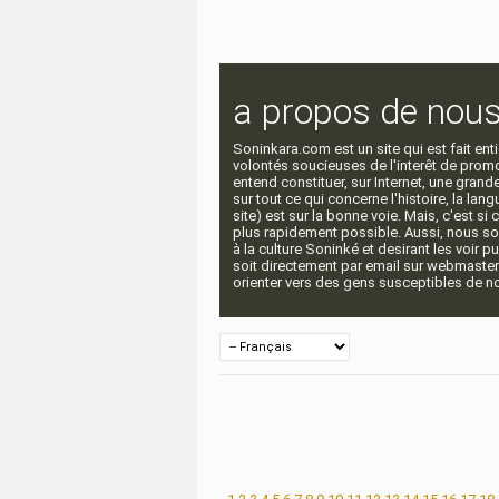
a propos de nou
Soninkara.com est un site qui est fait e
volontés soucieuses de l'interêt de promou
entend constituer, sur Internet, une gra
sur tout ce qui concerne l'histoire, la langu
site) est sur la bonne voie. Mais, c'est si
plus rapidement possible. Aussi, nous so
à la culture Soninké et desirant les voir p
soit directement par email sur webmaste
orienter vers des gens susceptibles de nou