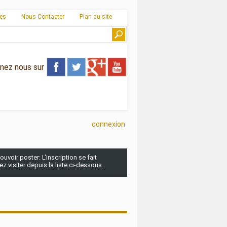
ies
Nous Contacter
Plan du site
gnez nous sur
connexion
uvoir poster: L'inscription se fait
 visiter depuis la liste ci-dessous.