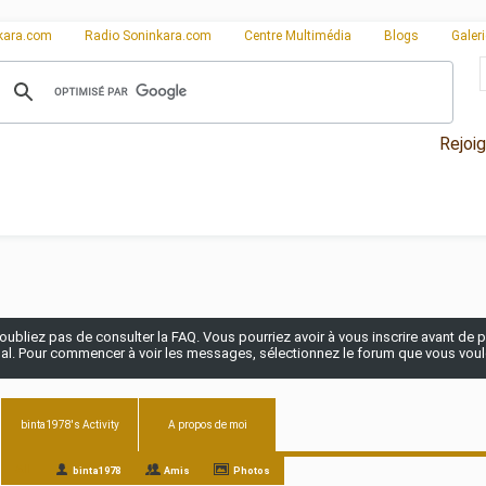
kara.com
Radio Soninkara.com
Centre Multimédia
Blogs
Galer
Rejoi
n'oubliez pas de consulter la FAQ. Vous pourriez avoir à vous inscrire avant de po
pal. Pour commencer à voir les messages, sélectionnez le forum que vous voulez
binta1978's Activity
A propos de moi
All
binta1978
Amis
Photos