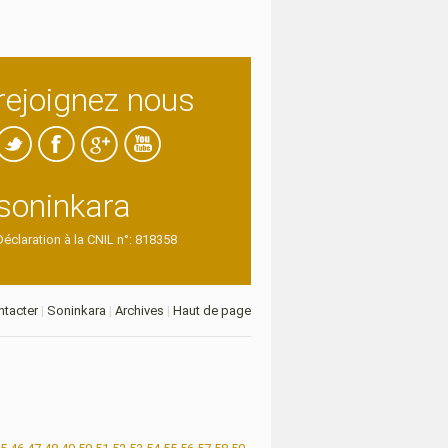
rejoignez nous
soninkara
Déclaration à la CNIL n°: 818358
tacter
|
Soninkara
|
Archives
|
Haut de page