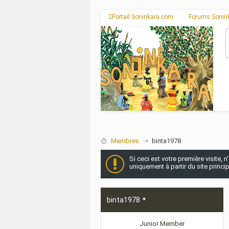
Portail Soninkara.com
Forums Sonin
Membres
binta1978
Si ceci est votre première visite, 
uniquement à partir du site princi
binta1978
Junior Member