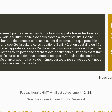
s
ntièrement par des bénévoles. Nous faisons appel à toutes les bonnes
voir la culture Soninké de nous aider à alimenter ce site. Ce site
nde banque de données contenant autant d'informations que possible
e, la société, la culture et les traditions Soninké, et on peut dire qu'il (le
 chacun apporte sa pierre à l'édifice que nous arriverons à cet objectif le
llicitons toute personne detenant des documents ou images ayant trait
ubliés sur ce site de nous contacter soit par leformulaire de contact : ou
r@soninkara.com . Il en va de même pour toute personne pouvant nous
s aider à enrichir ce site.
Nous con
Fuseau horaire GMT +1. Il est actuellement
12h24
.
Soninkara.com © Tous Droits Réservés!