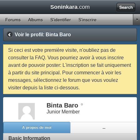
Soninkara
.com
1
2
3
4
5
6
7
8
9
10
11
12
13
14
15
16
17
18
19
20
21
22
23
24
25
26
27
28
29
30
31
32
33
34
35
36
37
38
39
40
41
42
43
44
45
46
47
48
Forums
Albums
S'identifier
S'inscrire
49
50
51
52
53
54
55
56
57
58
59
60
61
62
63
64
65
66
67
68
69
70
71
Voir le profil: Binta Baro
Si ceci est votre première visite, n'oubliez pas de
consulter la FAQ. Vous pourriez avoir à vous inscrire
avant de pouvoir poster: L'inscription se fait uniquement
à partir du site principal. Pour commencer à voir les
messages, sélectionnez le forum que vous voulez
visiter depuis la liste ci-dessous.
Binta Baro
Junior Member
A propos de moi
...
Basic Information