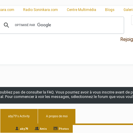
kara.com
Radio Soninkara.com
Centre Multimédia
Blogs
Galer
Rejoi
n'oubliez pas de consulter la FAQ. Vous pourriez avoir à vous inscrire avant de po
pal. Pour commencer à voir les messages, sélectionnez le forum que vous voulez
aby79's Activity
A propos de moi
All
aby79
Amis
Photos