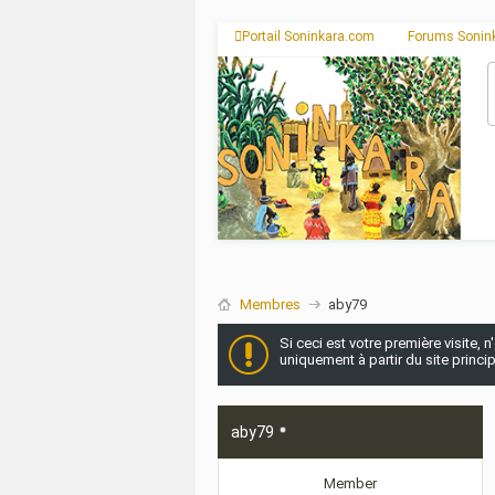
Portail Soninkara.com
Forums Sonin
Membres
aby79
Si ceci est votre première visite, 
uniquement à partir du site princi
aby79
Member