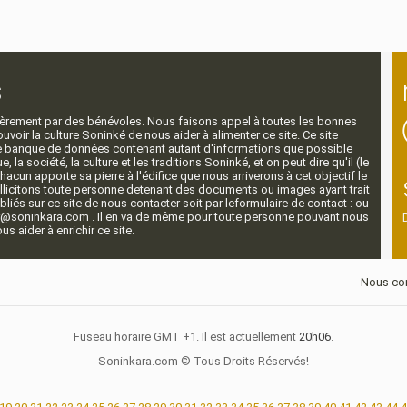
s
ntièrement par des bénévoles. Nous faisons appel à toutes les bonnes
voir la culture Soninké de nous aider à alimenter ce site. Ce site
nde banque de données contenant autant d'informations que possible
e, la société, la culture et les traditions Soninké, et on peut dire qu'il (le
 chacun apporte sa pierre à l'édifice que nous arriverons à cet objectif le
llicitons toute personne detenant des documents ou images ayant trait
ubliés sur ce site de nous contacter soit par leformulaire de contact : ou
r@soninkara.com . Il en va de même pour toute personne pouvant nous
s aider à enrichir ce site.
Nous con
Fuseau horaire GMT +1. Il est actuellement
20h06
.
Soninkara.com © Tous Droits Réservés!