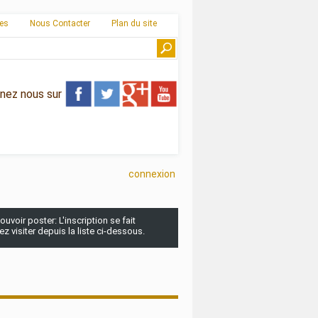
ies
Nous Contacter
Plan du site
gnez nous sur
connexion
uvoir poster: L'inscription se fait
 visiter depuis la liste ci-dessous.