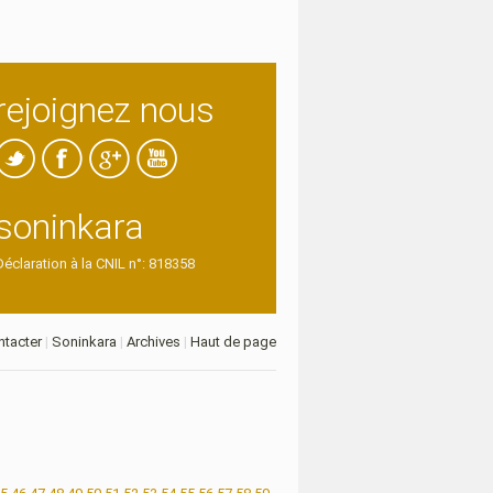
rejoignez nous
soninkara
Déclaration à la CNIL n°: 818358
tacter
|
Soninkara
|
Archives
|
Haut de page