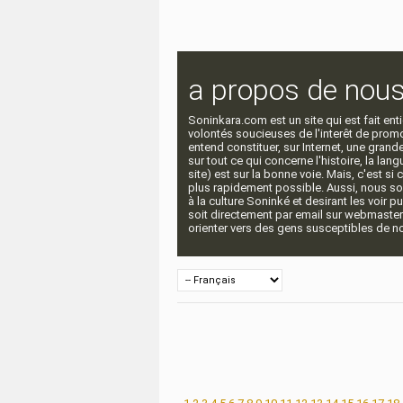
a propos de nou
Soninkara.com est un site qui est fait e
volontés soucieuses de l'interêt de promou
entend constituer, sur Internet, une gra
sur tout ce qui concerne l'histoire, la langu
site) est sur la bonne voie. Mais, c'est si
plus rapidement possible. Aussi, nous so
à la culture Soninké et desirant les voir p
soit directement par email sur webmaste
orienter vers des gens susceptibles de nou