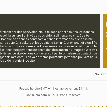
s
ntièrement par des bénévoles. Nous faisons appel à toutes les bonnes
voir la culture Soninké de nous aider à alimenter ce site. Ce site
nde banque de données contenant autant d'informations que possible
e, la société, la culture et les traditions Soninké, et on peut dire qu'il (le
 chacun apporte sa pierre à l'édifice que nous arriverons à cet objectif le
llicitons toute personne detenant des documents ou images ayant trait
ubliés sur ce site de nous contacter soit par leformulaire de contact : ou
r@soninkara.com . Il en va de même pour toute personne pouvant nous
s aider à enrichir ce site.
Nous con
Fuseau horaire GMT +1. Il est actuellement
23h41
.
Soninkara.com © Tous Droits Réservés!