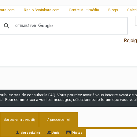
kara.com
Radio Soninkara.com
Centre Multimédia
Blogs
Galer
Rejoi
n'oubliez pas de consulter la FAQ. Vous pourriez avoir à vous inscrire avant de po
pal. Pour commencer à voir les messages, sélectionnez le forum que vous voulez
abu soukaina's Activity
A propos de moi
All
abu soukaina
Amis
Photos