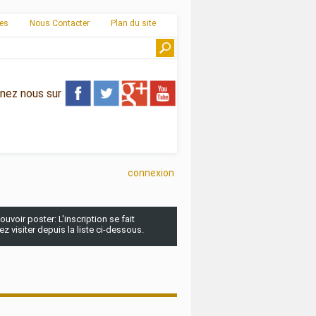
ies
Nous Contacter
Plan du site
gnez nous sur
connexion
uvoir poster: L'inscription se fait
 visiter depuis la liste ci-dessous.