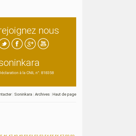
rejoignez nous
soninkara
Déclaration à la CNIL n°: 818358
tacter
|
Soninkara
|
Archives
|
Haut de page