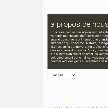
a propos de nou
Soninkara.com est un site qui est fait e
volontés soucieuses de l'interêt de promou
entend constituer, sur Internet, une gra
sur tout ce qui concerne l'histoire, la langu
site) est sur la bonne voie. Mais, c'est si
plus rapidement possible. Aussi, nous so
à la culture Soninké et desirant les voir p
soit directement par email sur webmaste
orienter vers des gens susceptibles de nou