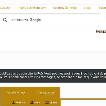
kara.com
Radio Soninkara.com
Centre Multimédia
Blogs
Galer
Rejoi
n'oubliez pas de consulter la FAQ. Vous pourriez avoir à vous inscrire avant de po
pal. Pour commencer à voir les messages, sélectionnez le forum que vous voulez
Aboutac's Activity
A propos de moi
All
Aboutac
Amis
Photos