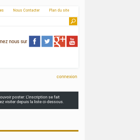
ies
Nous Contacter
Plan du site
gnez nous sur
connexion
uvoir poster: L'inscription se fait
 visiter depuis la liste ci-dessous.