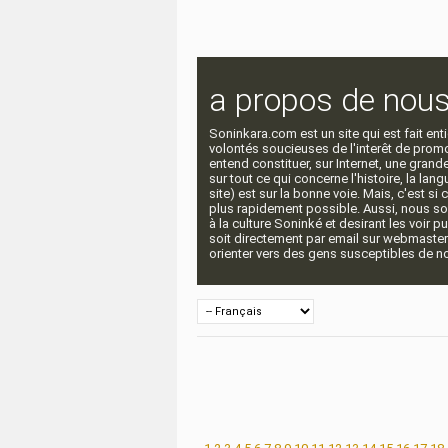
a propos de nou
Soninkara.com est un site qui est fait e
volontés soucieuses de l'interêt de promou
entend constituer, sur Internet, une gra
sur tout ce qui concerne l'histoire, la langu
site) est sur la bonne voie. Mais, c'est si
plus rapidement possible. Aussi, nous so
à la culture Soninké et desirant les voir p
soit directement par email sur webmaste
orienter vers des gens susceptibles de nou