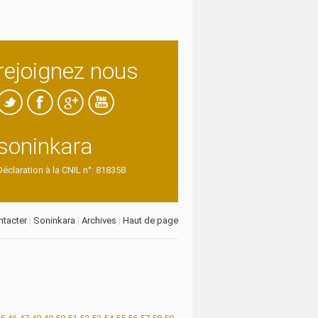
rejoignez nous
soninkara
Déclaration à la CNIL n°: 818358
tacter
|
Soninkara
|
Archives
|
Haut de page