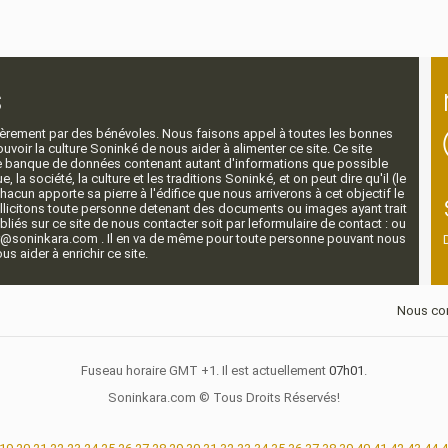
s
ntièrement par des bénévoles. Nous faisons appel à toutes les bonnes
voir la culture Soninké de nous aider à alimenter ce site. Ce site
nde banque de données contenant autant d'informations que possible
e, la société, la culture et les traditions Soninké, et on peut dire qu'il (le
 chacun apporte sa pierre à l'édifice que nous arriverons à cet objectif le
llicitons toute personne detenant des documents ou images ayant trait
ubliés sur ce site de nous contacter soit par leformulaire de contact : ou
r@soninkara.com . Il en va de même pour toute personne pouvant nous
s aider à enrichir ce site.
Nous con
Fuseau horaire GMT +1. Il est actuellement
07h01
.
Soninkara.com © Tous Droits Réservés!