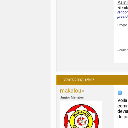
Audi
Nicol
rencon
présid
Propo
Dernièr
27/07/2007,
15h05
makalou
Junior Member
Voila
comme
devan
de p