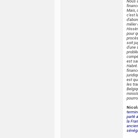
Nous a
financ
Mais, 
c'est 
d'abor
mêler d
Hissèn
pour q
procès
soit ju
d'une 
problè
compét
est sa
Habré.
financ
juridi
est qu
les tr
Belgiq
minist
pourro
Nicol
termin
parlé 
la Fra
ancien
sénéga