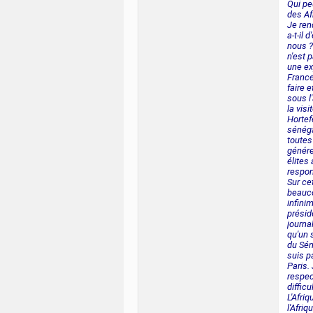
Qui pe
des Af
Je ren
a-t-il 
nous ?
n'est 
une ex
France 
faire 
sous l
la visi
Hortef
sénégal
toutes
génére
élites
respon
Sur ce
beauco
infini
présid
journa
qu'un 
du Sén
suis p
Paris.
respec
difficu
L'Afri
l'Afriq