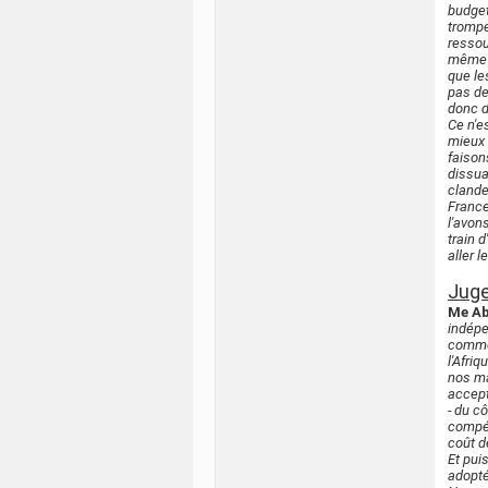
budget
trompe
ressou
même d
que le
pas de
donc d
Ce n'e
mieux 
faison
dissua
clande
France
l'avon
train 
aller 
Juge
Me A
indépe
comme 
l'Afriq
nos ma
accept
- du c
compét
coût d
Et pui
adopté