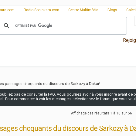
kara.com
Radio Soninkara.com
Centre Multimédia
Blogs
Galer
Rejoi
ces passages choquants du discours de Sarkozy à Dakar!
n'oubliez pas de consulter la FAQ. Vous pourriez avoir à vous inscrire avant de po
pal. Pour commencer à voir les messages, sélectionnez le forum que vous voulez
Affichage des résultats 1 à 10 sur 56
ssages choquants du discours de Sarkozy à D