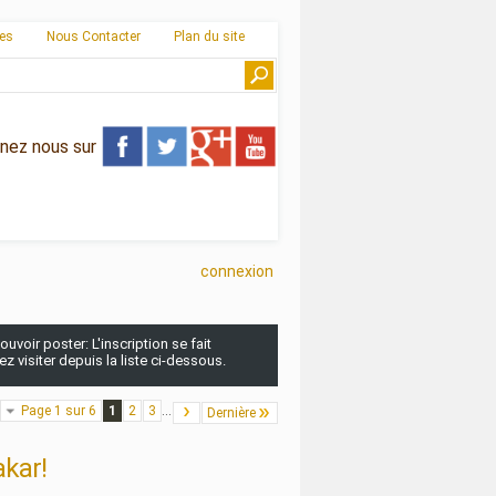
ies
Nous Contacter
Plan du site
gnez nous sur
connexion
uvoir poster: L'inscription se fait
 visiter depuis la liste ci-dessous.
Page 1 sur 6
1
2
3
...
Dernière
akar!