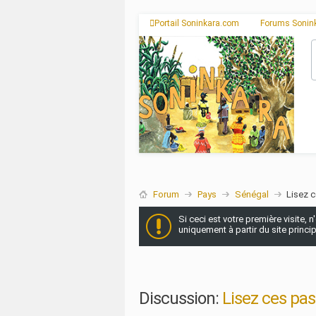
Portail Soninkara.com
Forums Sonin
Forum
Pays
Sénégal
Lisez 
Si ceci est votre première visite, 
uniquement à partir du site princi
Discussion:
Lisez ces pa