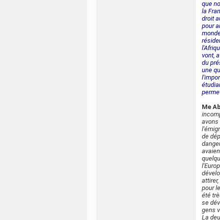
que nos
la Fra
droit 
pour ai
monde 
réside
l'Afriq
vont, 
du pré
une qu
l'impor
étudia
permet
Me A
incomp
avons c
l'émig
de dép
danger
avaien
quelqu
l'Euro
dévelo
attire
pour l
été tr
se dév
gens v
La deu