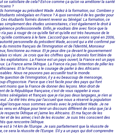
ut se satisfaire de cela? Est-ce comme ça qu'on va améliorer la santé
ricains ?
ds hommage au président Wade. Aidez à la formation, oui. Combien y
d'étudiants sénégalais en France ? A quoi servirait-il de les garder pour
 Ces étudiants formés doivent revenir au Sénégal. La formation, ce
pas simplement des études universitaires, c'est également le droit à
périence professionnelle. Enfin, je voudrais dire avec force que la
n'a pas à rougir de ce qu'elle fait et qu'elle est très heureuse de le
et qu'elle continuera à le faire. L'accord que nous avions signé en 2006,
'autorité personnelle du président Wade, accord qui a été confirmé par
te du ministre français de l'Immigration et de l'Identité, Monsieur
eux, fonctionne au mieux. Et je peux dire ça devant le gouvernement
ais ici réuni. Je crois que les chiffres que j'ai donnés font litière de
 les exploitations. La France est un pays ouvert, la France est un pays
ux. La France aime l'Afrique. La France n'a pas l'intention de piller les
 africianes. Et la France a le courage de parler à des Africains
sables. Nous ne pouvons pas accueillir tout le monde.
tte question de l'immigration, il y a eu beaucoup de mensonge,
up d'hypocrisie. Parce que c'est facile pour des pays qui font
ment moins que la France de donner des leçons. Mon droit de
ent de la République française, c'est de vous rappeler à vous
listes sénégalais et français que je n'ai pas deux langages, je n'en ai
seul. J'ai été très ému par l'accueil que nous a réservé la population
égal lorsque nous sommes arrivés avec le président Wade. Je ne
as venu en Afrique pour tenir un discours différent de celui que j'ai à
 Je respecte l'Afrique et j'aime les Africains. Et ma façon de les
ter et de les aimer, c'est de les écouter. Je suis très conscient des
ltés que rencontre l'Afrique.
que est à 14 km de l'Europe. Je sais parfaitement que la réussite de
ue, ce sera la réussite de l'Europe. S'il y a un pays qui doit comprendre