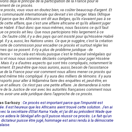
vons déjà le principe de la participation de la France pour le
ement de ce procès.
ce procès, vous vous en doutez bien, va coûter beaucoup d'argent. Et
la communauté internationale qui devrait s'en charger. Mais l'Afrique
d parce que les Africains ont dit aux Belges, qu'ils n'avaient pas à se
e cette affaire, que c'est une affaire africaine et qu'ils allaient juger
e Habré. Il faut donc que nous-mêmes, nous fassions ce qu'il faut
ue ce procès ait lieu. Que nous participions très largement à ce
. De l'autre côté, il y a des pays qui ont insisté pour qu'Hissène Habré
gé. Il y a, aussi, les Nations unies. Ce que je suggère, c'est la création
sorte de commission pour encadrer ce procès et surtout régler les
mes qui se posent. Il n'y a plus de problème juridique - de
ence – tout cela est résolu puisque c'est le tribunal sénégalais qui
isi et nous nous sommes déclarés compétents pour juger Hissène
 Mais il y a d'autres aspects qui sont très compliqués, notamment le
ement. Et peut-être que nous aurons, aussi, besoin de l'assistance
que de la France pour voir comment nous allons mener ce procès qui
and même très compliqué. Il y aura des milliers de témoins. Il y aura
ansports pour aller à Ndjaména faire des enquêtes et, peut-être, en
ue et ailleurs. Ce n'est pas une petite affaire. Je demanderai à notre
re de la Justice de voir avec les autorités françaises comment nous
ns avoir une aide juridique dans l'approche de ce procès.
as Sarkozy
:
Ce procès est important parce que l'impunité est
ée. Il est heureux que les Africains aient trouvé cette solution. J'en ai
avec la secrétaire d'Etat Rama Yade, et j'ai dit au président Wade que
nce aidera le Sénégal afin qu'il puisse réussir ce procès. Le fait qu'un
 dictateur puisse être jugé, hommage est ainsi rendu à la démocratie
laise.