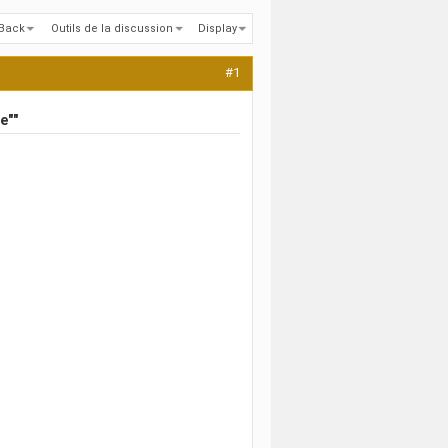
kBack
Outils de la discussion
Display
#1
e""