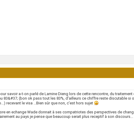
pour savoir a-t-on parlé de Lamine Dieng lors de cette rencontre, du traitement
au 83&#37; (bon ok pass tout les 83%, d'ailleurs ce chiffre reste discutable si o
...) recevant le visa ...Bien sûr que non, c'est hors sujet
ore en echange Wade donnait à ses compatriotes des perspectives de changemen
airement au pays je pense que beaucoup serait plus receptif à son discours...