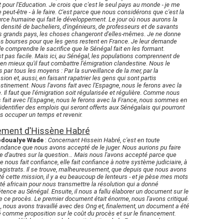
 pour l'Education. Je crois que c'est le seul pays au monde - je me
 peut-être - à le faire. C'est parce que nous considérons que c'est la
rce humaine qui fait le développement. Le jour où nous aurons la
ensité de bacheliers, d'ingénieurs, de professeurs et de savants
s grands pays, les choses changeront d'elles-mêmes. Je ne donne
s bourses pour que les gens restent en France. Je leur demande
e comprendre le sacrifice que le Sénégal fait en les formant.
st pas facile. Mais ici, au Sénégal, les populations comprennent de
en mieux qu'il faut combattre l'émigration clandestine. Nous le
s par tous les moyens : Par la surveillance de la mer, par la
sion et, aussi, en faisant rapatrier les gens qui sont partis
stinement. Nous l'avons fait avec l'Espagne, nous le ferons avec la
. Il faut que l'émigration soit régularisée et régulière. Comme nous
s fait avec l'Espagne, nous le ferons avec la France, nous sommes en
d'identifier des emplois qui seront offerts aux Sénégalais qui pourront
les occuper un temps et revenir.
ment d'Hissène Habré
bdoualye Wade
:
Concernant Hissein Habré, c'est en toute
ndance que nous avons accepté de le juger. Nous aurions pu faire
d'autres sur la question… Mais nous l'avons accepté parce que
ue nous fait confiance, elle fait confiance à notre système judiciaire, à
gistrats. Il se trouve, malheureusement, que depuis que nous avons
é cette mission, il y a eu beaucoup de lenteurs - et je pèse mes mots
ôté africain pour nous transmettre la résolution qui a donné
ence au Sénégal. Ensuite, il nous a fallu élaborer un document sur le
e ce procès. Le premier document était énorme, nous l'avons critiqué.
s, nous avons travaillé avec des Ong et, finalement, un document a été
 comme proposition sur le coût du procès et sur le financement.