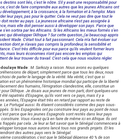
 destins sont liés, c'est le nôtre. S'il y avait une responsabilité pour
nce, c'est de faire comprendre aux autres que les jeunes Africains ont
au développement, à la croissance, à la formation et à l'emploi. Mais
der leur pays, pas pour le quitter. Cela ne veut pas dire que tout le
doit rester au pays. La jeunesse africaine n'est pas assignée à
nce, mais elle doit penser aussi à développer son pays. Parce que
ue s'en sortira par les Africains. Si les Africains les mieux formés s'en
avec qui développer l'Afrique ? Sur cette question, j'ai beaucoup appris
sident Wade. C'était tout à fait passionnant. Cela m'a fait évoluer sur
estion dont je n'avais pas compris la profondeur, la sensibilité et
tance. C'est très difficile pour eux parce qu'ils veulent former leurs
nts, mais leurs économies n'ont pas encore les emplois qui
tent de leur trouver du travail. C'est cela que nous voulons régler.
bdoulaye Wade
:
M. Sarkozy a raison. Nous avons eu quelques
réhensions de départ, simplement parce que tous les deux, nous
hoisi de parler le langage de la vérité. Ma vérité, c'est que si
ration est un phénomène historique mondial qui participe de la liberté
lacement des humains, l'émigration clandestine, elle, constitue un
 pour l'Afrique. Je disais aux jeunes de mon parti, dont quelques-uns
t été rapatriés d'Espagne, qu'ils vont vers ce pays, mais il y a
es années, l'Espagne était très en retard par rapport au reste de
pe. Le Portugal aussi. Ils étaient considérés comme des pays sous-
ppés. Si les Espagnoles ont pu construire leur pays au point de nous
r, c'est parce que les jeunes Espagnols sont restés dans leur pays
e construire. Vous n'avez qu'à en faire de même ici en Afrique. Ils ont
ès frappés par cela. Je leur ai fait savoir que le Sénégal commencera à
elopper lorsque nous aurons lancé tous nos grands projets. Et les
iendront des autres pays vers le Sénégal.
xième considération, c'est que le Sébégal dépense 40 % de son