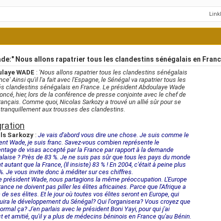
Lin
e:" Nous allons rapatrier tous les clandestins sénégalais en Franc
ulaye WADE
:
'Nous allons rapatrier tous les clandestins sénégalais
nce'
Ainsi qu'il l'a fait avec l'Espagne, le Sénégal va rapatrier tous les
s clandestins sénégalais en France. Le président Abdoulaye Wade
noncé, hier, lors de la conférence de presse conjointe avec le chef de
 français. Comme quoi, Nicolas Sarkozy a trouvé un allié sûr pour se
 tranquillement aux trousses des clandestins.
ration
ls Sarkozy
:
Je vais d'abord vous dire une chose. Je suis comme le
ent Wade, je suis franc. Savez-vous combien représente le
ntage de visas accepté par la France par rapport à la demande
laise ? Près de 83 %. Je ne suis pas sûr que tous les pays du monde
 autant que la France, (Il insiste) 83 % ! En 2004, c'était à peine plus
%. Je vous invite donc à méditer sur ces chiffres.
e président Wade, nous partagions la même préoccupation. L'Europe
rance ne doivent pas piller les élites africaines. Parce que l'Afrique a
 de ses élites. Et le jour où toutes vos élites seront en Europe, qui
uira le développement du Sénégal? Qui l'organisera? Vous croyez que
normal ça? J'en parlais avec le président Boni Yayi, pour qui j'ai
t et amitié, qu'il y a plus de médecins béninois en France qu'au Bénin.