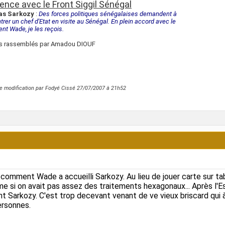
ence avec le Front Siggil Sénégal
as Sarkozy
:
Des forces politiques sénégalaises demandent à
trer un chef d'Etat en visite au Sénégal. En plein accord avec le
ent Wade, je les reçois.
s rassemblés par Amadou DIOUF
e modification par Fodyé Cissé 27/07/2007 à
21h52
 comment Wade a accueilli Sarkozy. Au lieu de jouer carte sur t
 si on avait pas assez des traitements hexagonaux... Après l'
t Sarkozy. C'est trop decevant venant de ve vieux briscard qui à
ersonnes.