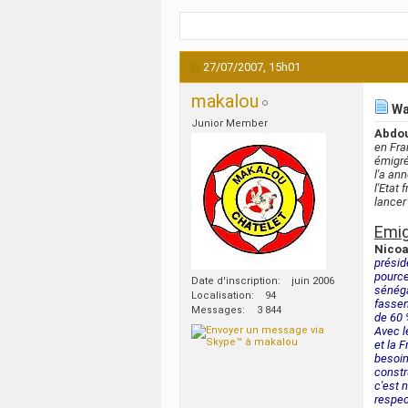
27/07/2007,
15h01
makalou
Wad
Junior Member
Abdo
en Fra
émigré
l'a an
l'Etat
lancer
Emig
Nicoa
présid
pource
Date d'inscription
juin 2006
sénéga
Localisation
94
fassent
Messages
3 844
de 60 
Avec l
et la F
besoin
constr
c'est 
respec