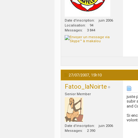
Date d'inscription
juin 2006
Localisation
94
Messages
3 844
27/07/2007,
15h10
Fatoo_laNoirte
Senior Member
juste 
subir 
and Co
Si enc
volont
Date d'inscription
juin 2006
Messages
2 390