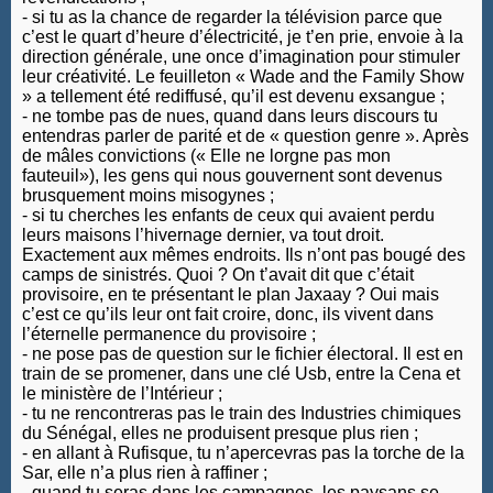
- si tu as la chance de regarder la télévision parce que
c’est le quart d’heure d’électricité, je t’en prie, envoie à la
direction générale, une once d’imagination pour stimuler
leur créativité. Le feuilleton « Wade and the Family Show
» a tellement été rediffusé, qu’il est devenu exsangue ;
- ne tombe pas de nues, quand dans leurs discours tu
entendras parler de parité et de « question genre ». Après
de mâles convictions (« Elle ne lorgne pas mon
fauteuil»), les gens qui nous gouvernent sont devenus
brusquement moins misogynes ;
- si tu cherches les enfants de ceux qui avaient perdu
leurs maisons l’hivernage dernier, va tout droit.
Exactement aux mêmes endroits. Ils n’ont pas bougé des
camps de sinistrés. Quoi ? On t’avait dit que c’était
provisoire, en te présentant le plan Jaxaay ? Oui mais
c’est ce qu’ils leur ont fait croire, donc, ils vivent dans
l’éternelle permanence du provisoire ;
- ne pose pas de question sur le fichier électoral. Il est en
train de se promener, dans une clé Usb, entre la Cena et
le ministère de l’Intérieur ;
- tu ne rencontreras pas le train des Industries chimiques
du Sénégal, elles ne produisent presque plus rien ;
- en allant à Rufisque, tu n’apercevras pas la torche de la
Sar, elle n’a plus rien à raffiner ;
- quand tu seras dans les campagnes, les paysans se