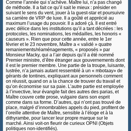
Comme l’année qui s’achève. Maître lui, n’a pas changé
de méthode. Il a fait ce qu’il sait le mieux : présider en
suivant le sens du vent, jouer à la guest-star et poursuivre
sa carrière de VRP de luxe. Il a goûté et apprécié au
maximum l’usage du pouvoir. Il a adoré çà. Il est entré
avec délice dans les institutions qu’il a tant décriées : les
protocoles, les nominations, les médailles, les honoris «
causeurs ». Rien que pour cette année, entre le 1er
février et le 23 novembre, Maître a « validé » quatre
remaniements/réaménagements, « proposés » par
Monsieur Macky, qui a l’air depuis qu’il a été nommé
Premier ministre, d’être étranger aux gouvernements dont
il est le premier membre. Une partie de la troupe, luisante,
lustrée, n’a jamais autant ressemblé à un « mbotaay» de
gérants de tontines, expliquant aux personnels comment
on réussit, quand on a la chance de trouver du travail et
qu’on économise sur sa paie. L’autre partie est employée
à l’invective, leur évangile fait des autres des parias, et
Maître couvre cette prose, vulgaire dans son esprit
comme dans sa forme. D’autres, qui n’ont pas trouvé de
place, malgré d’innombrables appels du pied, profitent de
l’oreille attentive de Maître, sensible à l’éloge et à la
dithyrambe, pour lancer leur propre marque sur le
marché. Ainsi voit-on fleurir de curieux OPNI (Objets
politiques non-identifiés).