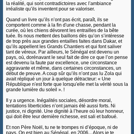
la réalité, qui sont contradictoires avec l'ambiance
irréaliste qu’ils inventent pour se valoriser.
Quand un livre qu’ils n’ont pas écrit, paraît, ils se
comportent comme à la fin d'une chasse, pendant la
curée, où les chiens dévorent les entrailles de la bête
tuée. Ils nous mettent des baillons dès qu’on s’intéresse
de trop près aux grandes entailles faites dans Dakar, et
qu’ils appellent les Grands Chantiers et qui font saliver
tant de véreux. Par ailleurs, le Sénégal est devenu un
pays, où, dorénavant le seul fait de dire ce que l’on pense
est devenu la faute par excellence, une circonstance
aggravante et même, dans certaines circonstances, un
début de preuve. A coup sûr qu’ils n’ont pas lu Zola qui
avait répliqué un jour à quelque détracteur: « Une
République n'est forte que lorsqu'elle met la vérité sous la
grande lumière du soleil ». !
Il y a urgence. Inégalités sociales, désordre moral,
tentations liberticides n’ont jamais été aussi forts. Ni
justice, ni dignité. Une dignité à l’heure où leur honneur,
qui doit être leur dernière richesse, est sali et bafoué.
Et non Père Noël, tu ne te trompes ni d’époque, ni de
pays. On est bien au Sénégal, en 2006... Alors je te