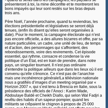
présenteront à toi, la mine déconfite et te montreront les
bons impayés qui leur sont restés sur les bras depuis
trois ans.
Père Noël, l’année prochaine, quand tu reviendras, les
élections présidentielle et législatives se seront déjà
tenues, (enfin ils disent qu’elles seront organisées à
date). Pour le moment, la campagne électorale qui n’est
pas encore officielle, a des allures bizarres et offre, par sa
nature particulière, un cadre, une unité de lieu, de temps
et d'action, des personnages qui s'affrontent, des
rebondissements, voire des revirements. Cet épisode
essentiel, qui rythme, consacre et condense la vie
politique d’un Etat, est en train de prendre, dans notre
pays, un singulier tournant. Il n'est pas ordinaire
d'entendre la politique ailleurs que dans les lieux où il est
convenu qu'elle s'énonce. Ce n'est pas de l'anarchie
mais une incohérence générale!La télévision nationale
nous a gratifiés d’images d’un meeting organisé par «
Horizon 2007 », qui s’est tenu à Brescia en Italie, sous la
présidence des officiels de l’Anoci : Karim Wade,
Abdoulaye Baldé et Cheikh Diallo, qui selon Wal Fadjri a
revêtu des habits d’un sapeur-pompier, quand les
militants se crêpaient le chignon à propos de 25 000