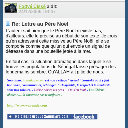
Fodyé Cissé
a dit:
24/12/2006
19h47
Re: Lettre au Père Noël
L'auteur sait bien que le Père Noël n'existe pas,
d'ailleurs, elle le précise au début de son texte. Je crois
qu'en adressant cette missive au Père Noël, elle se
comporte comme quelqu'un qui envoie un signal de
détresse dans une bouteille jetée à la mer.
En tout cas, la situation dramatique dans laquelle se
trouve les populations du Sénégal laisse présager des
lendemains sombre. Qu'ALLAH ait pitié de nous.
Sooninko,
Soninkara.com
est notre village "virtuel " Soninké où il y fait
bon vivre, communiquer, échanger. L'Hospitalité, le respect et la solidarité
sont nos valeurs.
-
Laisse parler les gens ... On s'en fout!
-
Les Chiens
aboient .... la caravane passe toujours !
http://www.waounde.com