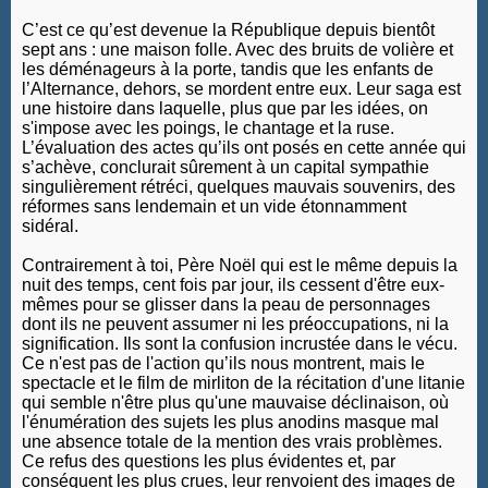
C’est ce qu’est devenue la République depuis bientôt
sept ans : une maison folle. Avec des bruits de volière et
les déménageurs à la porte, tandis que les enfants de
l’Alternance, dehors, se mordent entre eux. Leur saga est
une histoire dans laquelle, plus que par les idées, on
s'impose avec les poings, le chantage et la ruse.
L’évaluation des actes qu’ils ont posés en cette année qui
s’achève, conclurait sûrement à un capital sympathie
singulièrement rétréci, quelques mauvais souvenirs, des
réformes sans lendemain et un vide étonnamment
sidéral.
Contrairement à toi, Père Noël qui est le même depuis la
nuit des temps, cent fois par jour, ils cessent d'être eux-
mêmes pour se glisser dans la peau de personnages
dont ils ne peuvent assumer ni les préoccupations, ni la
signification. Ils sont la confusion incrustée dans le vécu.
Ce n'est pas de l'action qu’ils nous montrent, mais le
spectacle et le film de mirliton de la récitation d'une litanie
qui semble n'être plus qu'une mauvaise déclinaison, où
l'énumération des sujets les plus anodins masque mal
une absence totale de la mention des vrais problèmes.
Ce refus des questions les plus évidentes et, par
conséquent les plus crues, leur renvoient des images de