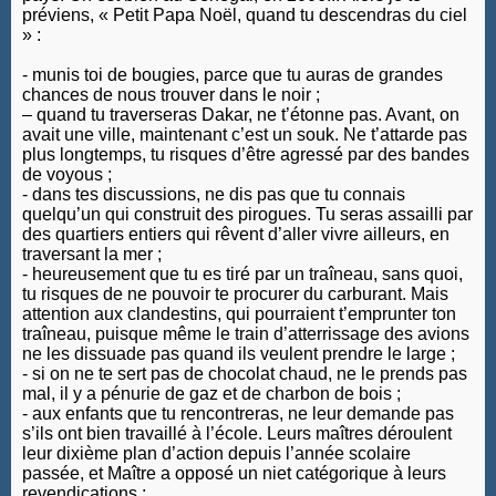
préviens, « Petit Papa Noël, quand tu descendras du ciel
» :
- munis toi de bougies, parce que tu auras de grandes
chances de nous trouver dans le noir ;
– quand tu traverseras Dakar, ne t’étonne pas. Avant, on
avait une ville, maintenant c’est un souk. Ne t’attarde pas
plus longtemps, tu risques d’être agressé par des bandes
de voyous ;
- dans tes discussions, ne dis pas que tu connais
quelqu’un qui construit des pirogues. Tu seras assailli par
des quartiers entiers qui rêvent d’aller vivre ailleurs, en
traversant la mer ;
- heureusement que tu es tiré par un traîneau, sans quoi,
tu risques de ne pouvoir te procurer du carburant. Mais
attention aux clandestins, qui pourraient t’emprunter ton
traîneau, puisque même le train d’atterrissage des avions
ne les dissuade pas quand ils veulent prendre le large ;
- si on ne te sert pas de chocolat chaud, ne le prends pas
mal, il y a pénurie de gaz et de charbon de bois ;
- aux enfants que tu rencontreras, ne leur demande pas
s’ils ont bien travaillé à l’école. Leurs maîtres déroulent
leur dixième plan d’action depuis l’année scolaire
passée, et Maître a opposé un niet catégorique à leurs
revendications ;