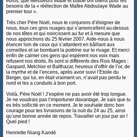
euros, que Messieurs Wade et Baldé ont offerts pour les
besoins de la « réélection de Maître Abdoulaye Wade au
premier tour ».
Très cher Père Noël, nous te conjurons d’éloigner de
nous, tous ces gros nuages qui s’amoncellent au-dessus
de nos têtes et qui noircissent au fur et à mesure que
nous approchons du 25 février 2007. Aide-nous à nous
élancer loin de ceux qui s’attardent en bâillant aux
corneilles et se bombant la poitrine sur le rivage. Et merci
enfin de calmer ces gens qui espèrent nos voix mais
refusent nos droits. Ils sont si différents des Rois Mages :
Gaspard, Melchior et Balthazar, heureux d’offrir de l’or, de
la myrrhe et de l’encens, après avoir suivi l’Etoile du
Berger, qui lui, en était vraiment un, n’avait pas perdu le
nord et les a conduits à bon port.
Voilà, Père Noël ! J’espère ne pas avoir été trop longue.
Je ne voudrais pas t’importuner davantage. Je sais que tu
es très sollicité en ce moment. Je te souhaite donc bon
courage pour tes livraisons de la nuit du 24 au 25, ainsi
qu’une bonne année de repos. Travailler un jour par an !
Quel pied !
Henriette Niang Kandé