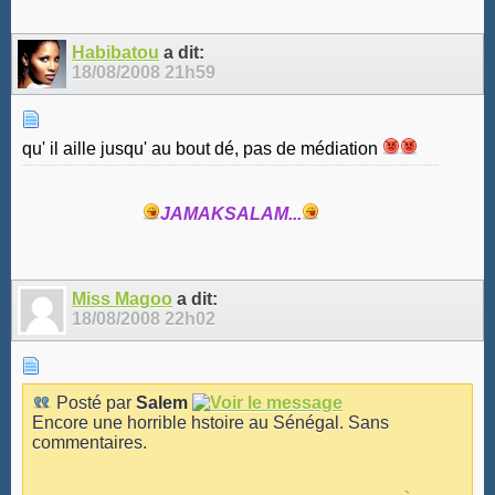
Habibatou
a dit:
18/08/2008
21h59
qu' il aille jusqu' au bout dé, pas de médiation
JAMAKSALAM...
Miss Magoo
a dit:
18/08/2008
22h02
Posté par
Salem
Encore une horrible hstoire au Sénégal. Sans
commentaires.