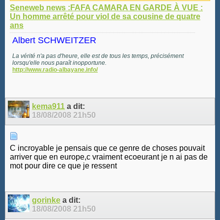
Seneweb news :FAFA CAMARA EN GARDE À VUE :
Un homme arrêté pour viol de sa cousine de quatre
ans
Albert SCHWEITZER
La vérité n'a pas d'heure, elle est de tous les temps, précisément
lorsqu'elle nous paraît inopportune.
http://www.radio-albayane.info/
kema911
a dit:
18/08/2008
21h50
C incroyable je pensais que ce genre de choses pouvait
arriver que en europe,c vraiment ecoeurant je n ai pas de
mot pour dire ce que je ressent
gorinke
a dit:
18/08/2008
21h50