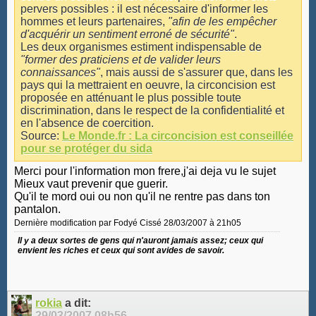
pervers possibles : il est nécessaire d'informer les
hommes et leurs partenaires,
"afin de les empêcher
d'acquérir un sentiment erroné de sécurité"
.
Les deux organismes estiment indispensable de
"former des praticiens et de valider leurs
connaissances"
, mais aussi de s'assurer que, dans les
pays qui la mettraient en oeuvre, la circoncision est
proposée en atténuant le plus possible toute
discrimination, dans le respect de la confidentialité et
en l'absence de coercition.
Source:
Le Monde.fr : La circoncision est conseillée
pour se protéger du sida
Merci pour l'information mon frere,j'ai deja vu le sujet
Mieux vaut prevenir que guerir.
Qu'il te mord oui ou non qu'il ne rentre pas dans ton
pantalon.
Dernière modification par Fodyé Cissé 28/03/2007 à
21h05
Il y a deux sortes de gens qui n'auront jamais assez; ceux qui
envient les riches et ceux qui sont avides de savoir.
rokia
a dit:
29/03/2007
08h56