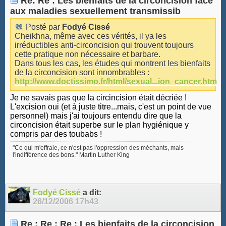
Re: Re : Les bienfaits de la circoncision face
aux maladies sexuellement transmissib
Posté par
Fodyé Cissé
Cheikhna, même avec ces vérités, il ya les
irréductibles anti-circoncision qui trouvent toujours
cette pratique non nécessaire et barbare.
Dans tous les cas, les études qui montrent les bienfaits
de la circoncision sont innombrables :
http://www.doctissimo.fr/html/sexual...ion_cancer.htm
Je ne savais pas que la circincision était décriée !
L'excision oui (et à juste titre...mais, c'est un point de vue
personnel) mais j'ai toujours entendu dire que la
circoncision était superbe sur le plan hygiénique y
compris par des toubabs !
"Ce qui m'effraie, ce n'est pas l'oppression des méchants, mais
l'indifférence des bons." Martin Luther King
Fodyé Cissé
a dit:
26/12/2006
17h43
Re : Re : Re : Les bienfaits de la circoncision