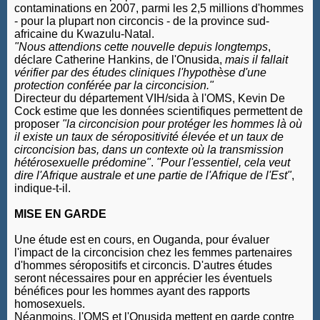
contaminations en 2007, parmi les 2,5 millions d'hommes
- pour la plupart non circoncis - de la province sud-
africaine du Kwazulu-Natal.
"
Nous attendions cette nouvelle depuis longtemps
,
déclare Catherine Hankins, de l'Onusida,
mais il fallait
vérifier par des études cliniques l'hypothèse d'une
protection conférée par la circoncision."
Directeur du département VIH/sida à l'OMS, Kevin De
Cock estime que les données scientifiques permettent de
proposer
"la circoncision pour protéger les hommes là où
il existe un taux de séropositivité élevée et un taux de
circoncision bas, dans un contexte où la transmission
hétérosexuelle prédomine"
.
"Pour l'essentiel, cela veut
dire l'Afrique australe et une partie de l'Afrique de l'Est"
,
indique-t-il.
MISE EN GARDE
Une étude est en cours, en Ouganda, pour évaluer
l'impact de la circoncision chez les femmes partenaires
d'hommes séropositifs et circoncis. D'autres études
seront nécessaires pour en apprécier les éventuels
bénéfices pour les hommes ayant des rapports
homosexuels.
Néanmoins, l'OMS et l'Onusida mettent en garde contre