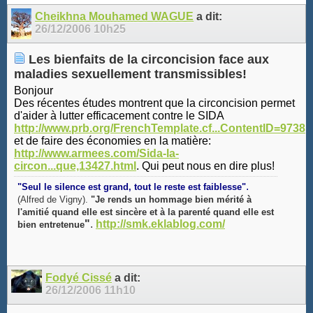
Cheikhna Mouhamed WAGUE
a dit:
26/12/2006
10h25
Les bienfaits de la circoncision face aux
maladies sexuellement transmissibles!
Bonjour
Des récentes études montrent que la circoncision permet
d'aider à lutter efficacement contre le SIDA
http://www.prb.org/FrenchTemplate.cf...ContentID=9738
et de faire des économies en la matière:
http://www.armees.com/Sida-la-
circon...que,13427.html
. Qui peut nous en dire plus!
.
"Seul le silence est grand, tout le reste est faiblesse"
(Alfred de Vigny).
"Je rends un hommage bien mérité à
l'amitié quand elle est sincère et à la parenté quand elle est
"
.
http://smk.eklablog.com/
bien entretenue
Fodyé Cissé
a dit:
26/12/2006
11h10