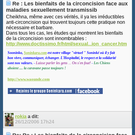
Re : Les bienfaits de la circoncision face aux
maladies sexuellement transmissib
Cheikhna, même avec ces vérités, il ya les irréductibles
anti-circoncision qui trouvent toujours cette pratique non
nécessaire et barbare.
Dans tous les cas, les études qui montrent les bienfaits
de la circoncision sont innombrables :
http://www.doctissimo.fr/html/sexual...ion_cancer.htm
Sooninko,
Soninkara.com
est notre village "virtuel " Soninké où il y fait
bon vivre, communiquer, échanger. L'Hospitalité, le respect et la solidarité
sont nos valeurs.
-
Laisse parler les gens ... On s'en fout!
-
Les Chiens
aboient .... la caravane passe toujours !
http://www.waounde.com
rokia
a dit:
26/12/2006
17h24