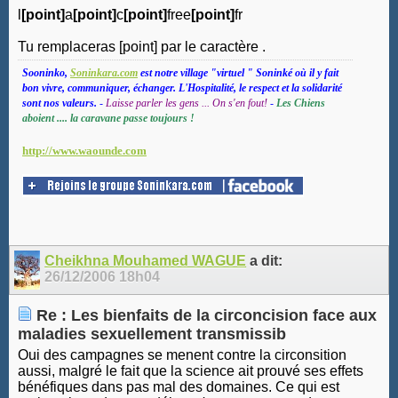
l
[point]
a
[point]
c
[point]
free
[point]
fr
Tu remplaceras [point] par le caractère .
Sooninko,
Soninkara.com
est notre village "virtuel " Soninké où il y fait
bon vivre, communiquer, échanger. L'Hospitalité, le respect et la solidarité
sont nos valeurs.
-
Laisse parler les gens ... On s'en fout!
-
Les Chiens
aboient .... la caravane passe toujours !
http://www.waounde.com
Cheikhna Mouhamed WAGUE
a dit:
26/12/2006
18h04
Re : Les bienfaits de la circoncision face aux
maladies sexuellement transmissib
Oui des campagnes se menent contre la circonsition
aussi, malgré le fait que la science ait prouvé ses effets
bénéfiques dans pas mal des domaines. Ce qui est