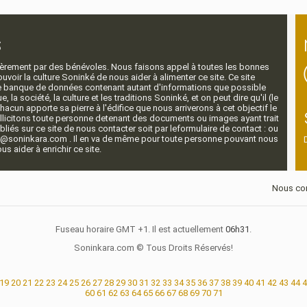
s
ntièrement par des bénévoles. Nous faisons appel à toutes les bonnes
voir la culture Soninké de nous aider à alimenter ce site. Ce site
nde banque de données contenant autant d'informations que possible
e, la société, la culture et les traditions Soninké, et on peut dire qu'il (le
 chacun apporte sa pierre à l'édifice que nous arriverons à cet objectif le
llicitons toute personne detenant des documents ou images ayant trait
ubliés sur ce site de nous contacter soit par leformulaire de contact : ou
r@soninkara.com . Il en va de même pour toute personne pouvant nous
s aider à enrichir ce site.
Nous con
Fuseau horaire GMT +1. Il est actuellement
06h31
.
Soninkara.com © Tous Droits Réservés!
19
20
21
22
23
24
25
26
27
28
29
30
31
32
33
34
35
36
37
38
39
40
41
42
43
44
4
60
61
62
63
64
65
66
67
68
69
70
71