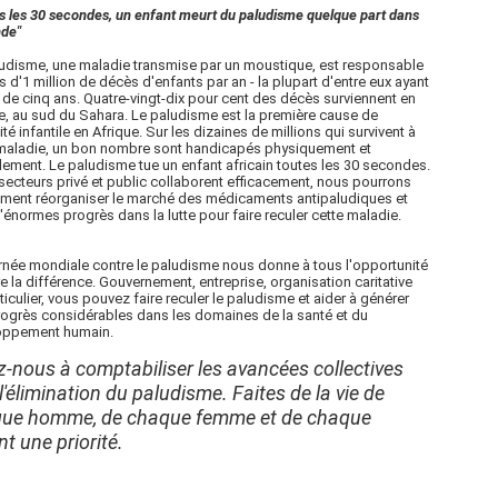
s les 30 secondes, un enfant meurt du paludisme quelque part dans
nde"
udisme, une maladie transmise par un moustique, est responsable
s d'1 million de décès d'enfants par an - la plupart d'entre eux ayant
de cinq ans. Quatre-vingt-dix pour cent des décès surviennent en
e, au sud du Sahara. Le paludisme est la première cause de
ité infantile en Afrique. Sur les dizaines de millions qui survivent à
 maladie, un bon nombre sont handicapés physiquement et
ement. Le paludisme tue un enfant africain toutes les 30 secondes.
 secteurs privé et public collaborent efficacement, nous pourrons
ment réorganiser le marché des médicaments antipaludiques et
d'énormes progrès dans la lutte pour faire reculer cette maladie.
rnée mondiale contre le paludisme nous donne à tous l'opportunité
re la différence. Gouvernement, entreprise, organisation caritative
ticulier, vous pouvez faire reculer le paludisme et aider à générer
ogrès considérables dans les domaines de la santé et du
oppement humain.
z-nous à comptabiliser les avancées collectives
l'élimination du paludisme. Faites de la vie de
ue homme, de chaque femme et de chaque
t une priorité.