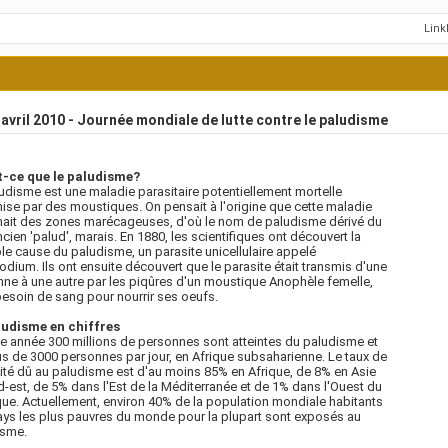
Lin
avril 2010 - Journée mondiale de lutte contre le paludisme
t-ce que le paludisme?
udisme est une maladie parasitaire potentiellement mortelle
ise par des moustiques. On pensait à l'origine que cette maladie
ait des zones marécageuses, d'où le nom de paludisme dérivé du
cien 'palud', marais. En 1880, les scientifiques ont découvert la
ble cause du paludisme, un parasite unicellulaire appelé
dium. Ils ont ensuite découvert que le parasite était transmis d'une
ne à une autre par les piqûres d'un moustique Anophèle femelle,
besoin de sang pour nourrir ses oeufs.
ludisme en chiffres
 année 300 millions de personnes sont atteintes du paludisme et
us de 3000 personnes par jour, en Afrique subsaharienne. Le taux de
ité dû au paludisme est d'au moins 85% en Afrique, de 8% en Asie
-est, de 5% dans l'Est de la Méditerranée et de 1% dans l'Ouest du
que. Actuellement, environ 40% de la population mondiale habitants
ys les plus pauvres du monde pour la plupart sont exposés au
isme.