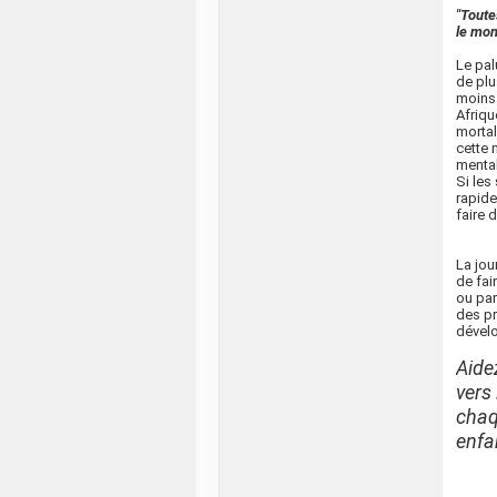
"Toute
le mo
Le pal
de plu
moins 
Afriqu
mortal
cette
mental
Si les
rapide
faire 
La jou
de fai
ou par
des pr
dével
Aide
vers 
chaq
enfan