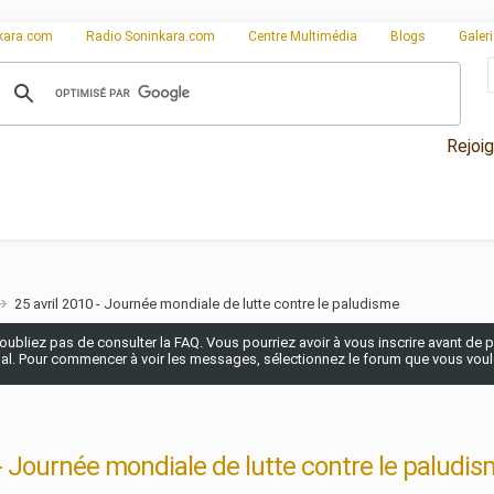
kara.com
Radio Soninkara.com
Centre Multimédia
Blogs
Galer
Rejoi
25 avril 2010 - Journée mondiale de lutte contre le paludisme
n'oubliez pas de consulter la FAQ. Vous pourriez avoir à vous inscrire avant de po
pal. Pour commencer à voir les messages, sélectionnez le forum que vous voulez
 - Journée mondiale de lutte contre le paludi