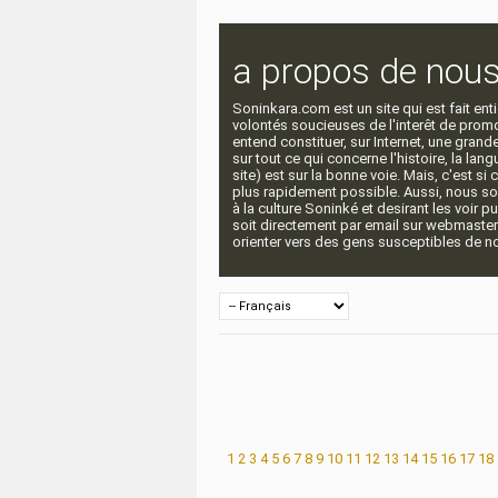
a propos de nou
Soninkara.com est un site qui est fait e
volontés soucieuses de l'interêt de promou
entend constituer, sur Internet, une gra
sur tout ce qui concerne l'histoire, la langu
site) est sur la bonne voie. Mais, c'est si
plus rapidement possible. Aussi, nous so
à la culture Soninké et desirant les voir p
soit directement par email sur webmaste
orienter vers des gens susceptibles de nou
1
2
3
4
5
6
7
8
9
10
11
12
13
14
15
16
17
18