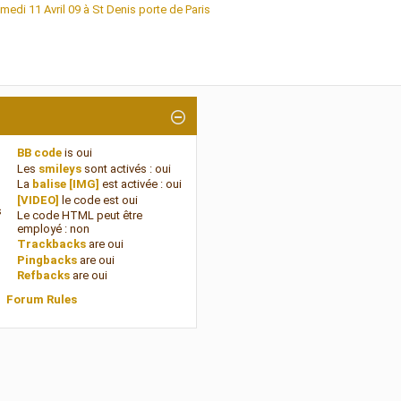
amedi 11 Avril 09 à St Denis porte de Paris
BB code
is
oui
Les
smileys
sont activés :
oui
La
balise [IMG]
est activée :
oui
[VIDEO]
le code est
oui
s
Le code HTML peut être
employé :
non
Trackbacks
are
oui
Pingbacks
are
oui
Refbacks
are
oui
Forum Rules