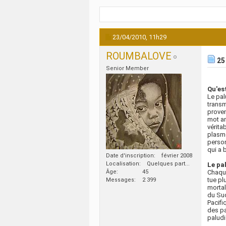
23/04/2010,
11h29
ROUMBALOVE
25 
Senior Member
Qu'es
Le pal
transm
proven
mot an
vérita
plasmo
person
qui a 
Date d'inscription
février 2008
Localisation
Quelques part...
Le pa
Âge
45
Chaque
tue pl
Messages
2 399
mortal
du Sud
Pacifi
des pa
palud