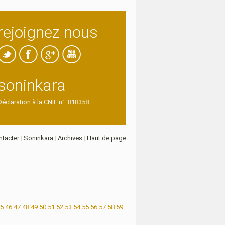
rejoignez nous
soninkara
Déclaration à la CNIL n°: 818358
tacter
|
Soninkara
|
Archives
|
Haut de page
5
46
47
48
49
50
51
52
53
54
55
56
57
58
59