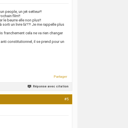
un people, un jet-setteur!!
ochain film!!
r le beurre elle non plus!!
à sorti un livre là??! Je me rappelle plus
ais franchement cela ne va rien changer
nti constitutionnel, il se prend pour un
Partager
Réponse avec citation
#5