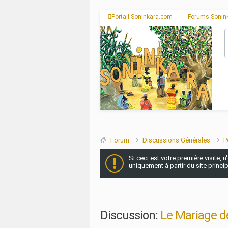
Portail Soninkara.com
Forums Sonin
Forum
Discussions Générales
P
Si ceci est votre première visite, 
uniquement à partir du site princi
Discussion:
Le Mariage de