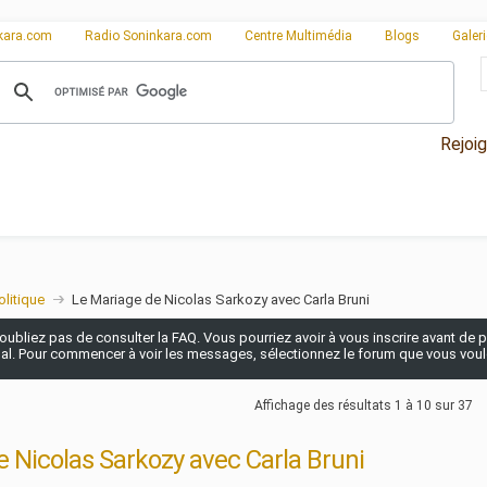
kara.com
Radio Soninkara.com
Centre Multimédia
Blogs
Galer
Rejoi
olitique
Le Mariage de Nicolas Sarkozy avec Carla Bruni
n'oubliez pas de consulter la FAQ. Vous pourriez avoir à vous inscrire avant de po
pal. Pour commencer à voir les messages, sélectionnez le forum que vous voulez
Affichage des résultats 1 à 10 sur 37
 Nicolas Sarkozy avec Carla Bruni