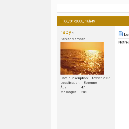
06/01/2008,
16h49
raby
Le 
Senior Member
Notre 
Date d'inscription
février 2007
Localisation
Essonne
Âge
47
Messages
288