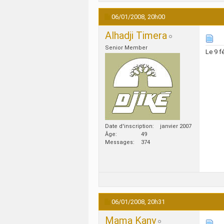
06/01/2008,
20h00
Alhadji Timera
Senior Member
Le 9 f
Date d'inscription
janvier 2007
Âge
49
Messages
374
06/01/2008,
20h31
Mama Kany