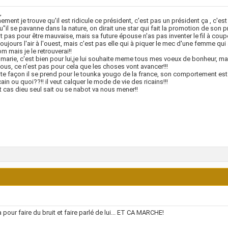
,
ement je trouve qu'il est ridicule ce président, c'est pas un président ça , c'est 
u"il se pavanne dans la nature, on dirait une star qui fait la promotion de son pr
st pas pour être mauvaise, mais sa future épouse n'as pas inventer le fil à coupe
 toujours l'air à l'ouest, mais c'est pas elle qui à piquer le mec d'une femme qui 
m mais je le retrouverai!!
e marie, c'est bien pour lui,je lui souhaite meme tous mes voeux de bonheur, m
ous, ce n'est pas pour cela que les choses vont avancer!!!
te façon il se prend pour le tounka yougo de la france, son comportement est a
ain ou quoi??!! il veut calquer le mode de vie des ricains!!!
t cas dieu seul sait ou se nabot va nous mener!!
a pour faire du bruit et faire parlé de lui... ET CA MARCHE!