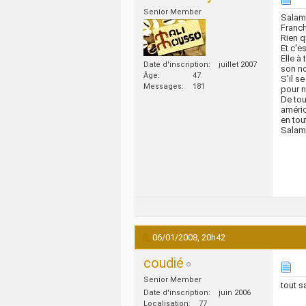
Senior Member
Salam
Franch
Rien q
Et c'e
Elle à
Date d'inscription
juillet 2007
son no
Âge
47
S'il s
Messages
181
pour n
De tou
améric
en tou
Salam
06/01/2008,
20h42
coudié
Senior Member
tout s
Date d'inscription
juin 2006
Localisation
77