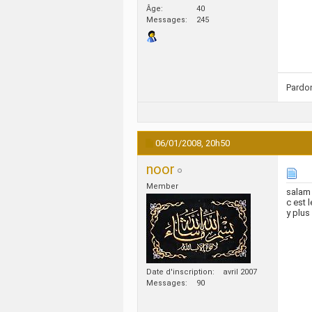
Âge
40
Messages
245
Pardon
06/01/2008,
20h50
noor
Member
salam
c est 
y plus
Date d'inscription
avril 2007
Messages
90