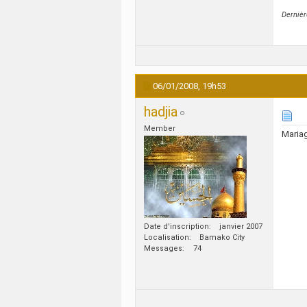
Dernièr
06/01/2008,
19h53
hadjia
Member
Mariage
Date d'inscription
janvier 2007
Localisation
Bamako City
Messages
74