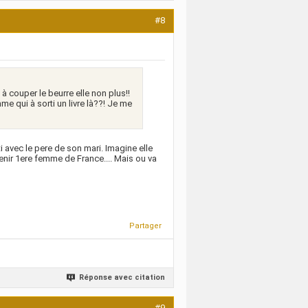
#8
 à couper le beurre elle non plus!!
mme qui à sorti un livre là??! Je me
rti avec le pere de son mari. Imagine elle
evenir 1ere femme de France.... Mais ou va
Partager
Réponse avec citation
#9