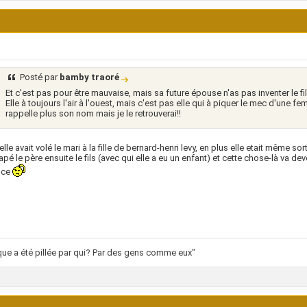
Posté par
bamby traoré
Et c'est pas pour être mauvaise, mais sa future épouse n'as pas inventer le fil
Elle à toujours l'air à l'ouest, mais c'est pas elle qui à piquer le mec d'une fe
rappelle plus son nom mais je le retrouverai!!
elle avait volé le mari à la fille de bernard-henri levy, en plus elle etait même so
tapé le père ensuite le fils (avec qui elle a eu un enfant) et cette chose-là va d
nce
ique a été pillée par qui? Par des gens comme eux"