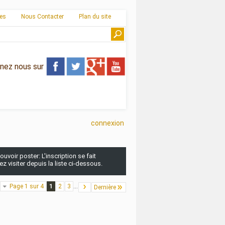
ies
Nous Contacter
Plan du site
gnez nous sur
connexion
uvoir poster: L'inscription se fait
 visiter depuis la liste ci-dessous.
Page 1 sur 4
1
2
3
...
Dernière