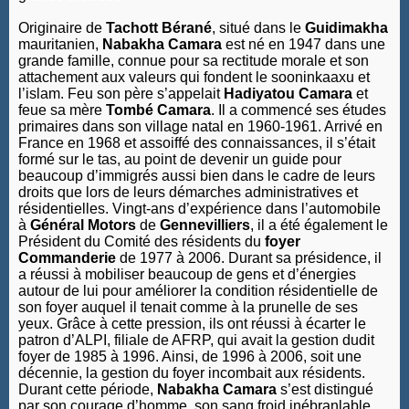
Originaire de
Tachott Bérané
, situé dans le
Guidimakha
mauritanien,
Nabakha Camara
est né en 1947 dans une
grande famille, connue pour sa rectitude morale et son
attachement aux valeurs qui fondent le sooninkaaxu et
l’islam. Feu son père s’appelait
Hadiyatou Camara
et
feue sa mère
Tombé Camara
. Il a commencé ses études
primaires dans son village natal en 1960-1961. Arrivé en
France en 1968 et assoiffé des connaissances, il s’était
formé sur le tas, au point de devenir un guide pour
beaucoup d’immigrés aussi bien dans le cadre de leurs
droits que lors de leurs démarches administratives et
résidentielles. Vingt-ans d’expérience dans l’automobile
à
Général Motors
de
Gennevilliers
, il a été également le
Président du Comité des résidents du
foyer
Commanderie
de 1977 à 2006. Durant sa présidence, il
a réussi à mobiliser beaucoup de gens et d’énergies
autour de lui pour améliorer la condition résidentielle de
son foyer auquel il tenait comme à la prunelle de ses
yeux. Grâce à cette pression, ils ont réussi à écarter le
patron d’ALPI, filiale de AFRP, qui avait la gestion dudit
foyer de 1985 à 1996. Ainsi, de 1996 à 2006, soit une
décennie, la gestion du foyer incombait aux résidents.
Durant cette période,
Nabakha Camara
s’est distingué
par son courage d’homme, son sang froid inébranlable,