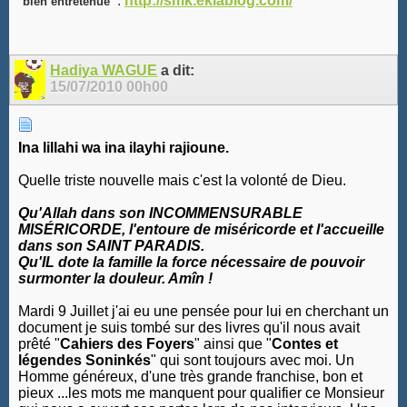
"
.
http://smk.eklablog.com/
bien entretenue
Hadiya WAGUE
a dit:
15/07/2010
00h00
Ina lillahi wa ina ilayhi rajioune.
Quelle triste nouvelle mais c'est la volonté de Dieu.
Qu'Allah dans son INCOMMENSURABLE
MISÉRICORDE, l'entoure de miséricorde et l'accueille
dans son SAINT PARADIS.
Qu'IL dote la famille la force nécessaire de pouvoir
surmonter la douleur. Amîn !
Mardi 9 Juillet j'ai eu une pensée pour lui en cherchant un
document je suis tombé sur des livres qu'il nous avait
prêté "
Cahiers des Foyers
" ainsi que "
Contes et
légendes Soninkés
" qui sont toujours avec moi. Un
Homme généreux, d'une très grande franchise, bon et
pieux ...les mots me manquent pour qualifier ce Monsieur