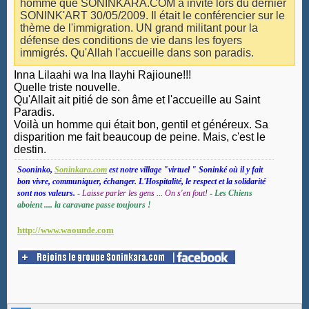
homme que SONINKARA.COM a invité lors du dernier
SONINK'ART 30/05/2009. Il était le conférencier sur le
thème de l'immigration. UN grand militant pour la
défense des conditions de vie dans les foyers
immigrés. Qu'Allah l'accueille dans son paradis.
Inna Lilaahi wa Ina Ilayhi Rajioune!!!
Quelle triste nouvelle.
Qu'Allait ait pitié de son âme et l'accueille au Saint
Paradis.
Voilà un homme qui était bon, gentil et généreux. Sa
disparition me fait beaucoup de peine. Mais, c'est le
destin.
Sooninko,
Soninkara.com
est notre village "virtuel " Soninké où il y fait
bon vivre, communiquer, échanger. L'Hospitalité, le respect et la solidarité
sont nos valeurs.
-
Laisse parler les gens ... On s'en fout!
-
Les Chiens
aboient .... la caravane passe toujours !
http://www.waounde.com