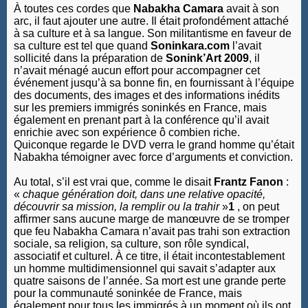
À toutes ces cordes que
Nabakha Camara
avait à son
arc, il faut ajouter une autre. Il était profondément attaché
à sa culture et à sa langue. Son militantisme en faveur de
sa culture est tel que quand
Soninkara.com
l’avait
sollicité dans la préparation de
Sonink’Art 2009
, il
n’avait ménagé aucun effort pour accompagner cet
événement jusqu’à sa bonne fin, en fournissant à l’équipe
des documents, des images et des informations inédits
sur les premiers immigrés soninkés en France, mais
également en prenant part à la conférence qu’il avait
enrichie avec son expérience ô combien riche.
Quiconque regarde le DVD verra le grand homme qu’était
Nabakha témoigner avec force d’arguments et conviction.
Au total, s’il est vrai que, comme le disait
Frantz Fanon
:
«
chaque génération doit, dans une relative opacité,
découvrir sa mission, la remplir ou la trahir
»
1
, on peut
affirmer sans aucune marge de manœuvre de se tromper
que feu Nabakha Camara n’avait pas trahi son extraction
sociale, sa religion, sa culture, son rôle syndical,
associatif et culturel. À ce titre, il était incontestablement
un homme multidimensionnel qui savait s’adapter aux
quatre saisons de l’année. Sa mort est une grande perte
pour la communauté soninkée de France, mais
également pour tous les immigrés à un moment où ils ont