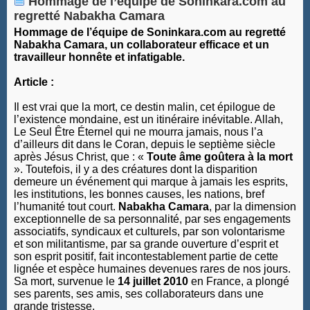
Hommage de l’équipe de Soninkara.com au
regretté Nabakha Camara
Hommage de l’équipe de Soninkara.com au regretté
Nabakha Camara, un collaborateur efficace et un
travailleur honnête et infatigable.
Article :
Il est vrai que la mort, ce destin malin, cet épilogue de
l’existence mondaine, est un itinéraire inévitable. Allah,
Le Seul Être Éternel qui ne mourra jamais, nous l’a
d’ailleurs dit dans le Coran, depuis le septième siècle
après Jésus Christ, que : «
Toute âme goûtera à la mort
». Toutefois, il y a des créatures dont la disparition
demeure un événement qui marque à jamais les esprits,
les institutions, les bonnes causes, les nations, bref
l’humanité tout court.
Nabakha Camara
, par la dimension
exceptionnelle de sa personnalité, par ses engagements
associatifs, syndicaux et culturels, par son volontarisme
et son militantisme, par sa grande ouverture d’esprit et
son esprit positif, fait incontestablement partie de cette
lignée et espèce humaines devenues rares de nos jours.
Sa mort, survenue le
14 juillet 2010
en France, a plongé
ses parents, ses amis, ses collaborateurs dans une
grande tristesse.