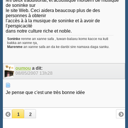
les deux tradditional, et acoustique mordern de musique
de soninke sur
le site Web. Ceci aidera beaucoup plus de des
personnes à obtenir
l'accès à à la musique de soninke et à avoir de
l'perspicacité
dans notre culture riche et noble.
Soninke
renme an xanne safa , tuwan-balaxu komo kacce na kuti
bakka an xanne ŋa,
Marenme
an xanne safa an da ke danbi sire namaxa daga sanku.
oumou
a dit:
08/05/2007
13h28
Je pense que c'est une très bonne idée
1
2