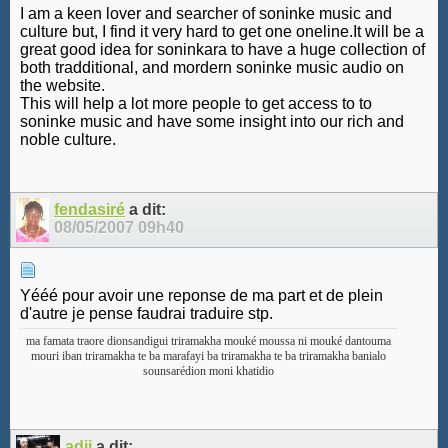
I am a keen lover and searcher of soninke music and
culture but, I find it very hard to get one oneline.It will be a
great good idea for soninkara to have a huge collection of
both tradditional, and mordern soninke music audio on
the website.
This will help a lot more people to get access to to
soninke music and have some insight into our rich and
noble culture.
fendasiré
a dit:
08/05/2007
09h40
Yééé pour avoir une reponse de ma part et de plein
d'autre je pense faudrai traduire stp.
ma famata traore dionsandigui triramakha mouké moussa ni mouké dantouma
mouri iban triramakha te ba marafayi ba triramakha te ba triramakha banialo
sounsarédion moni khatidio
adji
a dit: