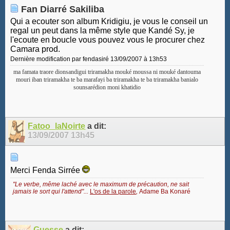
Fan Diarré Sakiliba
Qui a ecouter son album Kridigiu, je vous le conseil un
regal un peut dans la même style que Kandé Sy, je
l'ecoute en boucle vous pouvez vous le procurer chez
Camara prod.
Dernière modification par fendasiré 13/09/2007 à
13h53
ma famata traore dionsandigui triramakha mouké moussa ni mouké dantouma
mouri iban triramakha te ba marafayi ba triramakha te ba triramakha banialo
sounsarédion moni khatidio
Fatoo_laNoirte
a dit:
13/09/2007
13h45
Merci Fenda Sirrée
"Le verbe, même laché avec le maximum de précaution, ne sait
jamais le sort qui l'attend"...
L'os de la parole
,
Adame Ba Konaré
Guesse
a dit: