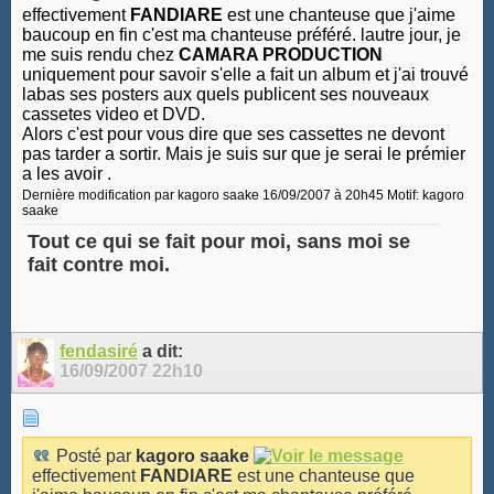
effectivement
FANDIARE
est une chanteuse que j'aime
baucoup en fin c'est ma chanteuse préféré. lautre jour, je
me suis rendu chez
CAMARA PRODUCTION
uniquement pour savoir s'elle a fait un album et j'ai trouvé
labas ses posters aux quels publicent ses nouveaux
cassetes video et DVD.
Alors c'est pour vous dire que ses cassettes ne devont
pas tarder a sortir. Mais je suis sur que je serai le prémier
a les avoir .
Dernière modification par kagoro saake 16/09/2007 à
20h45
Motif:
kagoro
saake
Tout ce qui se fait pour moi, sans moi se
fait contre moi.
fendasiré
a dit:
16/09/2007
22h10
Posté par
kagoro saake
effectivement
FANDIARE
est une chanteuse que