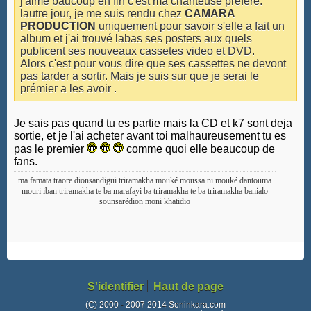
j'aime baucoup en fin c'est ma chanteuse préféré.
lautre jour, je me suis rendu chez
CAMARA
PRODUCTION
uniquement pour savoir s'elle a fait un
album et j'ai trouvé labas ses posters aux quels
publicent ses nouveaux cassetes video et DVD.
Alors c'est pour vous dire que ses cassettes ne devont
pas tarder a sortir. Mais je suis sur que je serai le
prémier a les avoir .
Je sais pas quand tu es partie mais la CD et k7 sont deja
sortie, et je l'ai acheter avant toi malhaureusement tu es
pas le premier
comme quoi elle beaucoup de
fans.
ma famata traore dionsandigui triramakha mouké moussa ni mouké dantouma
mouri iban triramakha te ba marafayi ba triramakha te ba triramakha banialo
sounsarédion moni khatidio
S'identifier
Haut de page
(C) 2000 - 2007 2014 Soninkara.com