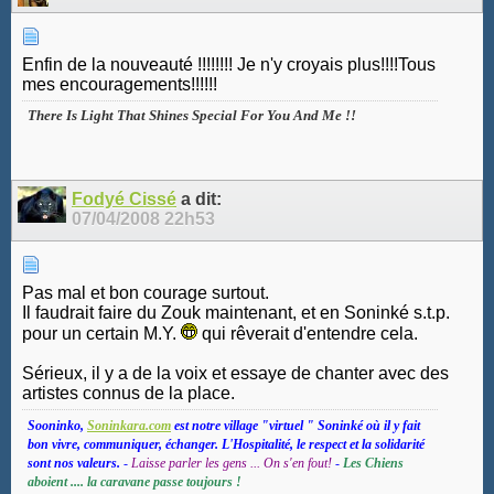
Enfin de la nouveauté !!!!!!!! Je n'y croyais plus!!!!Tous
mes encouragements!!!!!!
There Is Light That Shines Special For You And Me !!
Fodyé Cissé
a dit:
07/04/2008
22h53
Pas mal et bon courage surtout.
Il faudrait faire du Zouk maintenant, et en Soninké s.t.p.
pour un certain M.Y.
qui rêverait d'entendre cela.
Sérieux, il y a de la voix et essaye de chanter avec des
artistes connus de la place.
Sooninko,
Soninkara.com
est notre village "virtuel " Soninké où il y fait
bon vivre, communiquer, échanger. L'Hospitalité, le respect et la solidarité
sont nos valeurs.
-
Laisse parler les gens ... On s'en fout!
-
Les Chiens
aboient .... la caravane passe toujours !