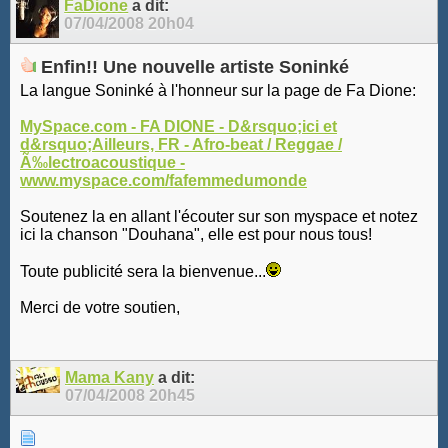
FaDione
a dit:
07/04/2008
20h04
Enfin!! Une nouvelle artiste Soninké
La langue Soninké à l'honneur sur la page de Fa Dione:
MySpace.com - FA DIONE - D&rsquo;ici et
d&rsquo;Ailleurs, FR - Afro-beat / Reggae /
Ã‰lectroacoustique -
www.myspace.com/fafemmedumonde
Soutenez la en allant l'écouter sur son myspace et notez
ici la chanson "Douhana", elle est pour nous tous!
Toute publicité sera la bienvenue...
Merci de votre soutien,
Mama Kany
a dit:
07/04/2008
20h45