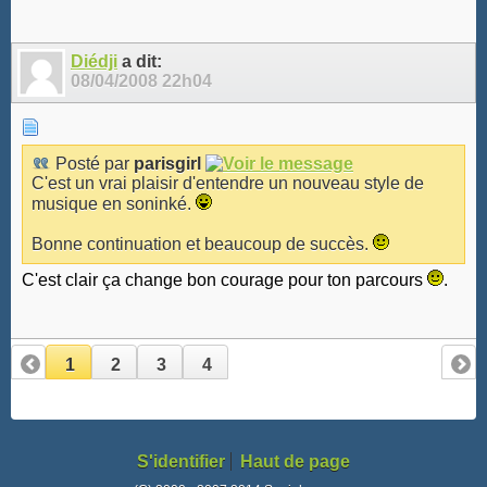
Diédji
a dit:
08/04/2008
22h04
Posté par
parisgirl
C'est un vrai plaisir d'entendre un nouveau style de
musique en soninké.
Bonne continuation et beaucoup de succès.
C'est clair ça change bon courage pour ton parcours
.
1
2
3
4
S'identifier
Haut de page