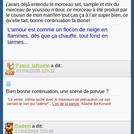
j'avais déjà entendu le morceau set, sample et mix du
morceau de youssou n'dour, ce morceau à été produit par
le cousin de mon mari!!en tout cas ça à l'air super bien, ce
qu'elle fait, bonne continuation fa dione!
L'amour est comme un flocon de neige en
flammes, dès que ça chauffe, tout fond en
larmes...
Fatoo_laNoirte
a dit:
07/04/2008
22h32
Bien bonne continuation, une scene de prevue ?
"Le verbe, même laché avec le maximum de précaution, ne sait
jamais le sort qui l'attend"...
L'os de la parole
,
Adame Ba Konaré
Badem
a dit:
07/04/2008
22h48