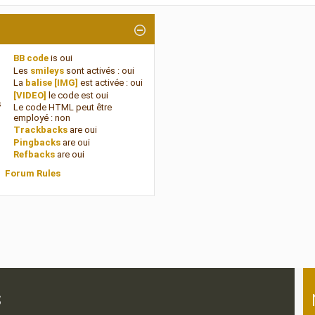
BB code
is
oui
Les
smileys
sont activés :
oui
La
balise [IMG]
est activée :
oui
[VIDEO]
le code est
oui
s
Le code HTML peut être
employé :
non
Trackbacks
are
oui
Pingbacks
are
oui
Refbacks
are
oui
Forum Rules
s