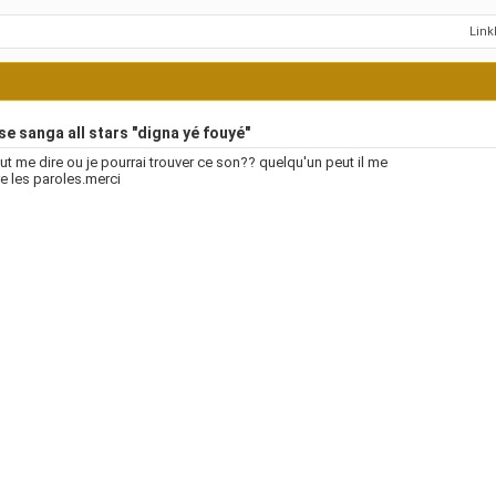
Lin
e sanga all stars "digna yé fouyé"
ut me dire ou je pourrai trouver ce son?? quelqu'un peut il me
re les paroles.merci