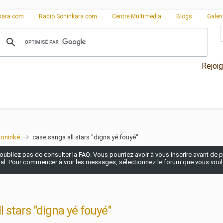
kara.com
Radio Soninkara.com
Centre Multimédia
Blogs
Galer
Rejoi
Soninké
case sanga all stars "digna yé fouyé"
n'oubliez pas de consulter la FAQ. Vous pourriez avoir à vous inscrire avant de po
pal. Pour commencer à voir les messages, sélectionnez le forum que vous voulez
l stars "digna yé fouyé"