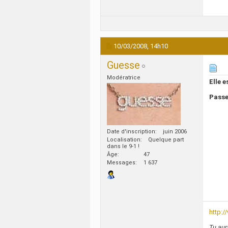
10/03/2008,
14h10
Guesse
Modératrice
Elle 
Passe
Date d'inscription
juin 2006
Localisation
Quelque part
dans le 9-1 !
Âge
47
Messages
1 637
http:
Tu aur