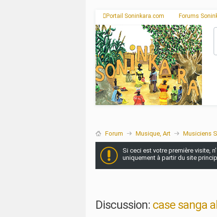
Portail Soninkara.com
Forums Sonin
Forum
Musique, Art
Musiciens 
Si ceci est votre première visite, 
uniquement à partir du site princi
Discussion:
case sanga al