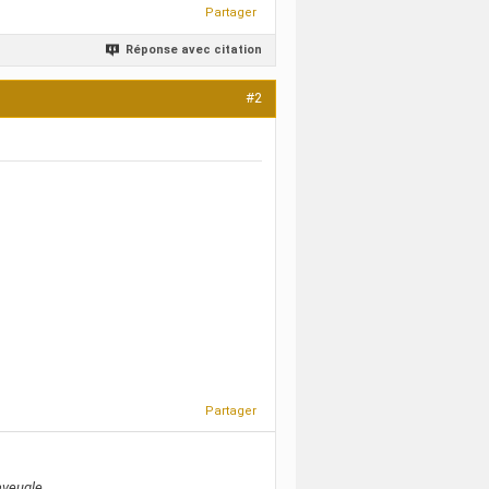
Partager
Réponse avec citation
#2
Partager
veugle...