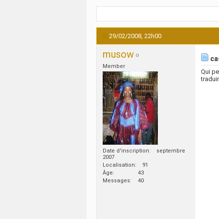
29/02/2008,
22h00
musow
cas
Member
Qui pe
tradui
Date d'inscription
septembre
2007
Localisation
91
Âge
43
Messages
40