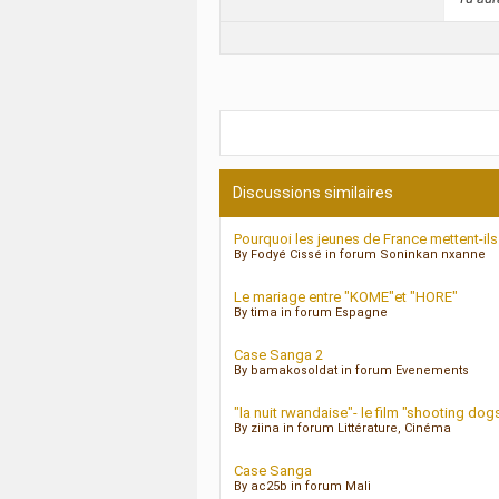
Discussions similaires
Pourquoi les jeunes de France mettent-ils
By Fodyé Cissé in forum Soninkan nxanne
Le mariage entre "KOME"et "HORE"
By tima in forum Espagne
Case Sanga 2
By bamakosoldat in forum Evenements
"la nuit rwandaise"- le film "shooting dogs
By ziina in forum Littérature, Cinéma
Case Sanga
By ac25b in forum Mali