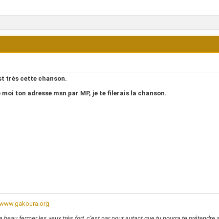
est très cette chanson.
 moi ton adresse msn par MP, je te filerais la chanson.
//www.gakoura.org
a beau fermer les yeux très fort, c'est par pour autant que tu pourra te prétendre a