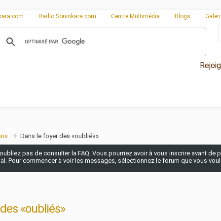
kara.com
Radio Soninkara.com
Centre Multimédia
Blogs
Galer
Rejoi
ons
Dans le foyer des «oubliés»
n'oubliez pas de consulter la FAQ. Vous pourriez avoir à vous inscrire avant de po
pal. Pour commencer à voir les messages, sélectionnez le forum que vous voulez
 des «oubliés»