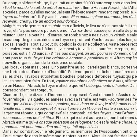
Du coup, solidarité oblige, il y aurait au moins 20 000 suroccupants dans les 
«
Tout le monde le sait, du préfet au ministre»,
affirme Hassan Abrach, de l’Aft
sociales, parce qu’elles individualisent l’hébergement, rendent impossible. «
foyers africains,
prédit Sylvain Lazarus.
Plus aucune pièce commune, les résiden
recevoir… C’est juste un endroit pour dormir.»
Malgré les relogements des résidents officiels, le lieu ne s’est pas vidé. Il re
foyer, et n’a pas encore pu être démoli. Au rez-de-chaussée, une salle de priè
réunion. Dans le petit hall d’entrée, on tombe nez à nez avec un véritable sal
beaucoup de gens extérieurs au foyer en profitent. Quelques pas plus loin, un
sodas, snacks. Tout au bout du couloir, la cuisine collective, vaste pièce rect
les seules femmes du bâtiment, viennent y travailler la journée. Le repas, tou
poisson, est à 1,70 euros.
«Si t’as pas d’argent, un ami pourra te donner»
, dit 
sont pas tous du foyer. Une
«véritable économie parallèle»
que l’Aftam espère
nouvelle organisation de la résidence sociale.
Les locaux sont insalubres. Lino jaunâtre au sol, carrelages blancs, portes ve
une forte odeur d’urine et d’humidité. En témoignent les tâches brunâtres au
salles d’eau, lavabos et toilettes bouchés, plafonds défoncés, tuyaux qui 
les lits sont bien faits. En tout,
«quinze chambres collectives de 6 lits»,
affirme
selon Hassan Abrach, le foyer n’affiche que
«61 hébergements officiels»
. Dan
correspondent pas toujours.
Chambre 14, une dizaine d’hommes se reposent. C’est dimanche. Assis devan
foyer relogé il y a quelques années avec sa famille, est venu
«soutenir ses fr
témoigne:
«J’ai toujours eu des papiers, mais dans ce foyer, je n’ai jamais eu 
famille était rentré au pays, et il m’avait prêté son lit, qui est resté à son nom.»
largement répandu, qui complexifie la comptabilité des foyers. Pour l’Afta
«occupants sans droit ni titre»
. Et ceux qui restent au foyer aujourd’hui
«sont 
Abrach estime qu’«
à chaque opération de relogement, c’est la même chose. 
apparaissent pour tenter d’en profiter, ça fait appel d’air».
Dans leur combat pour le relogement, les membres de l’Association ont chois
Tout le monde dans le même sac, papiers ou pas. Alors, ils ont fait des lettres