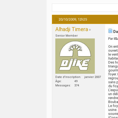
20/10/2009,
12h25
Alhadji Timera
Dan
Senior Member
Par
IS
On ent
ouvert
le vent,
habita
Des ho
triang
gourme
foyer.
Date d'inscription
janvier 2007
regrou
Âge
49
sans p
Messages
374
du foy
L’expu
un dél
rendre
Bouba
Le foy
usine.
souvie
(Copaf