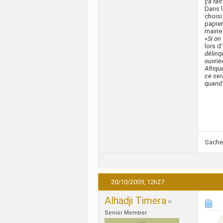
ça fait
Dans l
choisi
papiers
mairie
«Si on
lors d
délinq
ouvrier
Afriqu
ce ser
quand 
Sachez
20/10/2009,
12h27
Alhadji Timera
Senior Member