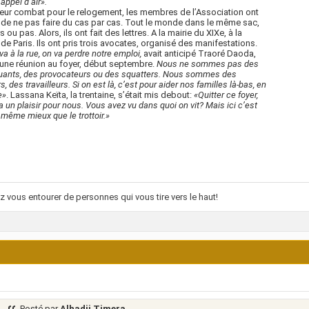
 appel d’air».
eur combat pour le relogement, les membres de l’Association ont
 de ne pas faire du cas par cas. Tout le monde dans le même sac,
 ou pas. Alors, ils ont fait des lettres. A la mairie du XIXe, à la
 de Paris. Ils ont pris trois avocates, organisé des manifestations.
 va à la rue, on va perdre notre emploi,
avait anticipé Traoré Daoda,
’une réunion au foyer, début septembre.
Nous ne sommes pas des
uants, des provocateurs ou des squatters. Nous sommes des
s, des travailleurs. Si on est là, c’est pour aider nos familles là-bas, en
e»
. Lassana Keïta, la trentaine, s’était mis debout:
«Quitter ce foyer,
a un plaisir pour nous. Vous avez vu dans quoi on vit? Mais ici c’est
même mieux que le trottoir.»
 vous entourer de personnes qui vous tire vers le haut!
Posté par
Alhadji Timera