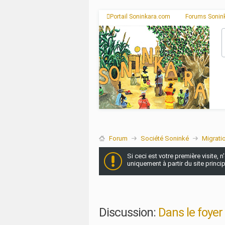
Portail Soninkara.com
Forums Sonin
Forum
Société Soninké
Migrati
Si ceci est votre première visite, 
uniquement à partir du site princi
Discussion:
Dans le foyer