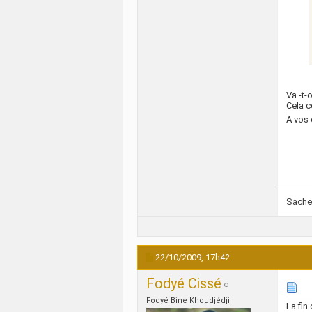
Va -t-
Cela c
A vos c
Sachez
22/10/2009,
17h42
Fodyé Cissé
Fodyé Bine Khoudjédji
La fin