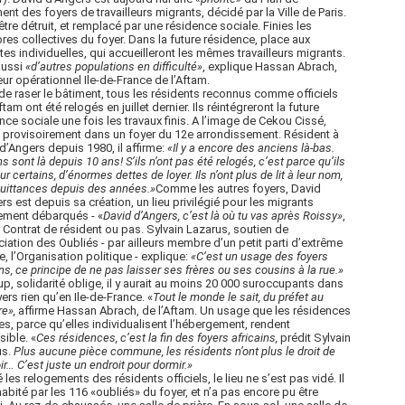
ment des foyers de travailleurs migrants, décidé par la Ville de Paris.
t être détruit, et remplacé par une résidence sociale. Finies les
es collectives du foyer. Dans la future résidence, place aux
tes individuelles, qui accueilleront les mêmes travailleurs migrants.
aussi
«
d’autres populations en difficulté»
, explique Hassan Abrach,
eur opérationnel Ile-de-France de l’Aftam.
de raser le bâtiment, tous les résidents reconnus comme officiels
ftam ont été relogés en juillet dernier. Ils réintégreront la future
nce sociale une fois les travaux finis. A l’image de Cekou Cissé,
 provisoirement dans un foyer du 12e arrondissement. Résident à
d’Angers depuis 1980, il affirme:
«Il y a encore des anciens là-bas.
ns sont là depuis 10 ans! S’ils n’ont pas été relogés, c’est parce qu’ils
ur certains, d’énormes dettes de loyer. Ils n’ont plus de lit à leur nom,
quittances depuis des années.»
Comme les autres foyers, David
rs est depuis sa création, un lieu privilégié pour les migrants
ement débarqués - «
David d’Angers, c’est là où tu vas après Roissy»
,
. Contrat de résident ou pas. Sylvain Lazarus, soutien de
ciation des Oubliés - par ailleurs membre d’un petit parti d’extrême
, l’Organisation politique - explique:
«C’est un usage des foyers
ins, ce principe de ne pas laisser ses frères ou ses cousins à la rue.»
p, solidarité oblige, il y aurait au moins 20 000 suroccupants dans
yers rien qu’en Ile-de-France. «
Tout le monde le sait, du préfet au
re»,
affirme Hassan Abrach, de l’Aftam. Un usage que les résidences
es, parce qu’elles individualisent l’hébergement, rendent
ible. «
Ces résidences, c’est la fin des foyers africains,
prédit Sylvain
us.
Plus aucune pièce commune, les résidents n’ont plus le droit de
ir… C’est juste un endroit pour dormir.»
 les relogements des résidents officiels, le lieu ne s’est pas vidé. Il
habité par les 116 «oubliés» du foyer, et n’a pas encore pu être