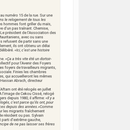
, au numéro 15 de la rue. Sur une
s le relogement de tous les
es hommes font griller du maïs,
ve d’un pas traînant. Chemise,
. Le président de l’Association des
Mauritaniens, avec ou sans
Ils refusent de partir sans une
alement, ils ont obtenu un délai
délibéré.
«Ici, c’est une histoire
ine.
«Ça a très vite été un dortoir-
lectif pour l’Avenir des Foyers
es foyers de travailleurs migrants,
e sociale. Finies les chambres
les, qui accueilleront les mêmes
e Hassan Abrach, directeur
Aftam ont été relogés en juillet
s. A l’image de Cekou Cissé, relogé
rs depuis 1980, il affirme:
«Il y a
logés, c’est parce qu’ils ont, pour
tances depuis des années.»
Comme
our les migrants fraîchement
 de résident ou pas. Sylvain
t parti d’extrême gauche,
incipe de ne pas laisser ses frères