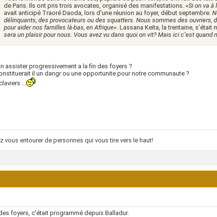
de Paris. Ils ont pris trois avocates, organisé des manifestations.
«Si on va à 
avait anticipé Traoré Daoda, lors d’une réunion au foyer, début septembre.
N
délinquants, des provocateurs ou des squatters. Nous sommes des ouvriers, des 
pour aider nos familles là-bas, en Afrique»
. Lassana Keïta, la trentaine, s’était
sera un plaisir pour nous. Vous avez vu dans quoi on vit? Mais ici c’est quand 
on assister progressivement a la fin des foyers ?
onstituerait il un dangr ou une opportunite pour notre communaute ?
laviers ...
 vous entourer de personnes qui vous tire vers le haut!
 des foyers, c'était programmé depuis Balladur.