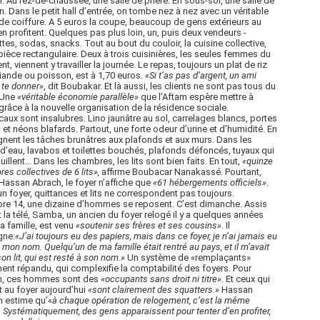
. Au rez-de-chaussée, une salle de prière. En sous-sol, une salle de
n. Dans le petit hall d’entrée, on tombe nez à nez avec un véritable
de coiffure. A 5 euros la coupe, beaucoup de gens extérieurs au
en profitent. Quelques pas plus loin, un, puis deux vendeurs -
ttes, sodas, snacks. Tout au bout du couloir, la cuisine collective,
pièce rectangulaire. Deux à trois cuisinières, les seules femmes du
nt, viennent y travailler la journée. Le repas, toujours un plat de riz
iande ou poisson, est à 1,70 euros.
«Si t’as pas d’argent, un ami
 te donner»
, dit Boubakar. Et là aussi, les clients ne sont pas tous du
 Une
«véritable économie parallèle»
que l’Aftam espère mettre à
grâce à la nouvelle organisation de la résidence sociale.
caux sont insalubres. Lino jaunâtre au sol, carrelages blancs, portes
, et néons blafards. Partout, une forte odeur d’urine et d’humidité. En
nent les tâches brunâtres aux plafonds et aux murs. Dans les
 d’eau, lavabos et toilettes bouchés, plafonds défoncés, tuyaux qui
illent… Dans les chambres, les lits sont bien faits. En tout,
«quinze
es collectives de 6 lits»,
affirme Boubacar Nanakassé. Pourtant,
Hassan Abrach, le foyer n’affiche que
«61 hébergements officiels»
.
n foyer, quittances et lits ne correspondent pas toujours.
e 14, une dizaine d’hommes se reposent. C’est dimanche. Assis
 la télé, Samba, un ancien du foyer relogé il y a quelques années
a famille, est venu
«soutenir ses frères et ses cousins»
. Il
gne:
«J’ai toujours eu des papiers, mais dans ce foyer, je n’ai jamais eu
 à mon nom. Quelqu’un de ma famille était rentré au pays, et il m’avait
son lit, qui est resté à son nom.»
Un système de «remplaçants»
ent répandu, qui complexifie la comptabilité des foyers. Pour
am, ces hommes sont des
«occupants sans droit ni titre»
. Et ceux qui
t au foyer aujourd’hui
«sont clairement des squatters.»
Hassan
 estime qu’«
à chaque opération de relogement, c’est la même
 Systématiquement, des gens apparaissent pour tenter d’en profiter,