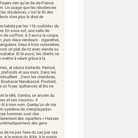
foyers rien qu’en Ile-de-France.
am. Un usage que les résidences
Ces résidences, c’est la fin des
ts n’ont plus le droit de
ste habité par les 116 «oubliés» du
re. En sous-sol, une salle de
on de coiffure. A 5 euros la coupe,
, puis deux vendeurs - cigarettes,
angulaire. Deux à trois cuisinières,
jours un plat de riz avec viande ou
Boubakar. Et là aussi, les clients ne
 mettre à néant grâce à la
rtes, et néons blafards. Partout,
x plafonds et aux murs. Dans les
pendouillent… Dans les chambres,
 Boubacar Nanakassé. Pourtant,
s un foyer, quittances et lits ne
t la télé, Samba, un ancien du
ères et ses cousins»
. Il
de lit à mon nom. Quelqu’un de ma
Un système de «remplaçants»
m, ces hommes sont des
clairement des squatters.»
Hassan
Systématiquement, des gens
i de ne pas faire du cas par cas.
. A la mairie du XIXe, à la mairie