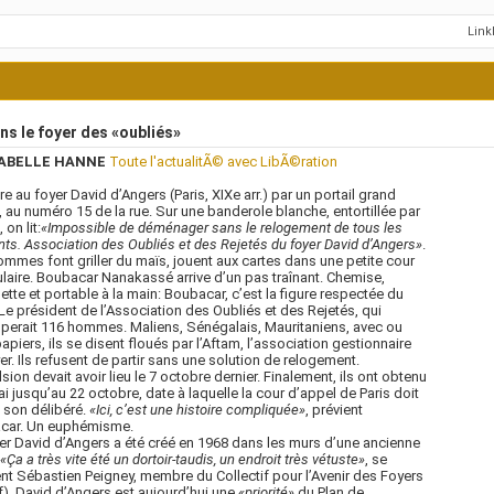
Lin
s le foyer des «oubliés»
ABELLE HANNE
Toute l'actualitÃ© avec LibÃ©ration
re au foyer David d’Angers (Paris, XIXe arr.) par un portail grand
, au numéro 15 de la rue. Sur une banderole blanche, entortillée par
 on lit:
«Impossible de déménager sans le relogement de tous les
nts. Association des Oubliés et des Rejetés du foyer David d’Angers»
.
mmes font griller du maïs, jouent aux cartes dans une petite cour
ulaire. Boubacar Nanakassé arrive d’un pas traînant. Chemise,
tte et portable à la main: Boubacar, c’est la figure respectée du
 Le président de l’Association des Oubliés et des Rejetés, qui
perait 116 hommes. Maliens, Sénégalais, Mauritaniens, avec ou
apiers, ils se disent floués par l’Aftam, l’association gestionnaire
er. Ils refusent de partir sans une solution de relogement.
lsion devait avoir lieu le 7 octobre dernier. Finalement, ils ont obtenu
ai jusqu’au 22 octobre, date à laquelle la cour d’appel de Paris doit
 son délibéré.
«Ici, c’est une histoire compliquée»
, prévient
car. Un euphémisme.
er David d’Angers a été créé en 1968 dans les murs d’une ancienne
«Ça a très vite été un dortoir-taudis,
un endroit très vétuste»
, se
nt Sébastien Peigney, membre du Collectif pour l’Avenir des Foyers
). David d’Angers est aujourd’hui une
«priorité»
du Plan de