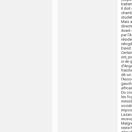
traite
Il doi
chambr
studet
Mais 
direct
Avant 
par l’A
réside
relogé
David 
Certai
ont, po
ni de 
d’Ange
fraîch
dit-on
l’Asso
gauche
africa
Du cou
les fo
minist
social
imposs
Lazar
recevo
Malgré
reste 