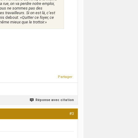
la rue, on va perdre notre emploi,
ous ne sommes pas des
travailleurs. Si on est là, c’est
 mis debout:
«Quitter ce foyer, ce
même mieux que le trottoir.»
Partager
Réponse avec citation
#3