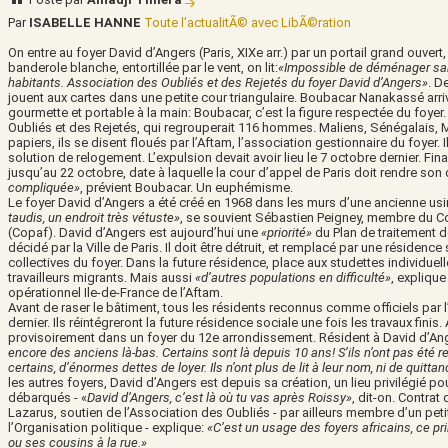
Par
ISABELLE HANNE
Toute l'actualitÃ© avec LibÃ©ration
On entre au foyer David d’Angers (Paris, XIXe arr.) par un portail grand ouvert
banderole blanche, entortillée par le vent, on lit:
«Impossible de déménager san
habitants. Association des Oubliés et des Rejetés du foyer David d’Angers»
. D
jouent aux cartes dans une petite cour triangulaire. Boubacar Nanakassé arri
gourmette et portable à la main: Boubacar, c’est la figure respectée du foyer
Oubliés et des Rejetés, qui regrouperait 116 hommes. Maliens, Sénégalais, 
papiers, ils se disent floués par l’Aftam, l’association gestionnaire du foyer. 
solution de relogement. L’expulsion devait avoir lieu le 7 octobre dernier. Fin
jusqu’au 22 octobre, date à laquelle la cour d’appel de Paris doit rendre son 
compliquée»
, prévient Boubacar. Un euphémisme.
Le foyer David d’Angers a été créé en 1968 dans les murs d’une ancienne us
taudis,
un endroit très vétuste»
, se souvient Sébastien Peigney, membre du Col
(Copaf). David d’Angers est aujourd’hui une
«priorité»
du Plan de traitement d
décidé par la Ville de Paris. Il doit être détruit, et remplacé par une résidenc
collectives du foyer. Dans la future résidence, place aux studettes individuel
travailleurs migrants. Mais aussi
«
d’autres populations en difficulté»
, expliqu
opérationnel Ile-de-France de l’Aftam.
Avant de raser le bâtiment, tous les résidents reconnus comme officiels par l’
dernier. Ils réintégreront la future résidence sociale une fois les travaux fini
provisoirement dans un foyer du 12e arrondissement. Résident à David d’Ange
encore des anciens là-bas. Certains sont là depuis 10 ans! S’ils n’ont pas été re
certains, d’énormes dettes de loyer. Ils n’ont plus de lit à leur nom, ni de quit
les autres foyers, David d’Angers est depuis sa création, un lieu privilégié p
débarqués - «
David d’Angers, c’est là où tu vas après Roissy»
, dit-on. Contrat
Lazarus, soutien de l’Association des Oubliés - par ailleurs membre d’un peti
l’Organisation politique - explique:
«C’est un usage des foyers africains, ce pr
ou ses cousins à la rue.»