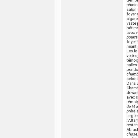
démoli
réunio
salon 
foyer 
cigare
vaste 
bâtime
avec v
pourra
foyer.
néant 
Les lo
vertes
témoig
salles
pendou
chambr
selon 
Dans u
Chambr
devant
avec s
témoi
de lit
prêté 
largem
l’Aft
resten
Abrach
chose.