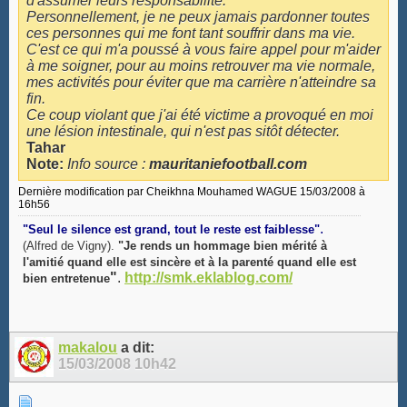
d'assumer leurs responsabilité.
Personnellement, je ne peux jamais pardonner toutes
ces personnes qui me font tant souffrir dans ma vie.
C'est ce qui m'a poussé à vous faire appel pour m'aider
à me soigner, pour au moins retrouver ma vie normale,
mes activités pour éviter que ma carrière n'atteindre sa
fin.
Ce coup violant que j'ai été victime a provoqué en moi
une lésion intestinale, qui n'est pas sitôt détecter.
Tahar
Note:
Info source :
mauritaniefootball.com
Dernière modification par Cheikhna Mouhamed WAGUE 15/03/2008 à
16h56
.
"Seul le silence est grand, tout le reste est faiblesse"
(Alfred de Vigny).
"Je rends un hommage bien mérité à
l'amitié quand elle est sincère et à la parenté quand elle est
"
.
http://smk.eklablog.com/
bien entretenue
makalou
a dit:
15/03/2008
10h42