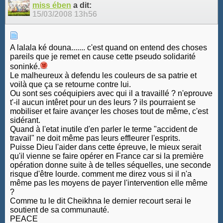
miss ében
a dit:
15/03/2008
13h56
A lalala ké douna....... c'est quand on entend des choses
pareils que je remet en cause cette pseudo solidarité
soninké.
Le malheureux à defendu les couleurs de sa patrie et
voilà que ça se retourne contre lui.
Ou sont ses coéquipiers avec qui il a travaillé ? n'eprouve
t'-il aucun intêret pour un des leurs ? ils pourraient se
mobiliser et faire avançer les choses tout de même, c'est
sidérant.
Quand à l'etat inutile d'en parler le terme "accident de
travail" ne doit même pas leurs effleurer l'esprits.
Puisse Dieu l'aider dans cette épreuve, le mieux serait
qu'il vienne se faire opérer en France car si la première
opération donne suite à de telles séquelles, une seconde
risque d'être lourde. comment me direz vous si il n'a
même pas les moyens de payer l'intervention elle même
?
Comme tu le dit Cheikhna le dernier recourt serai le
soutient de sa communauté.
PEACE