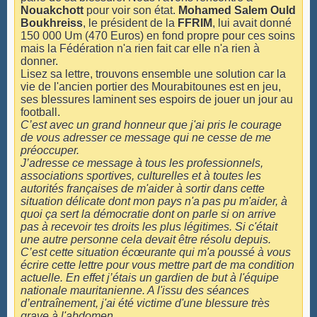
Nouakchott
pour voir son état.
Mohamed Salem Ould
Boukhreiss
, le président de la
FFRIM
, lui avait donné
150 000 Um (470 Euros) en fond propre pour ces soins
mais la Fédération n'a rien fait car elle n'a rien à
donner.
Lisez sa lettre, trouvons ensemble une solution car la
vie de l'ancien portier des Mourabitounes est en jeu,
ses blessures laminent ses espoirs de jouer un jour au
football.
C’est avec un grand honneur que j'ai pris le courage
de vous adresser ce message qui ne cesse de me
préoccuper.
J’adresse ce message à tous les professionnels,
associations sportives, culturelles et à toutes les
autorités françaises de m'aider à sortir dans cette
situation délicate dont mon pays n'a pas pu m'aider, à
quoi ça sert la démocratie dont on parle si on arrive
pas à recevoir tes droits les plus légitimes. Si c'était
une autre personne cela devait être résolu depuis.
C’est cette situation écœurante qui m'a poussé à vous
écrire cette lettre pour vous mettre part de ma condition
actuelle. En effet j’étais un gardien de but à l'équipe
nationale mauritanienne. A l'issu des séances
d’entraînement, j'ai été victime d'une blessure très
grave à l'abdomen.