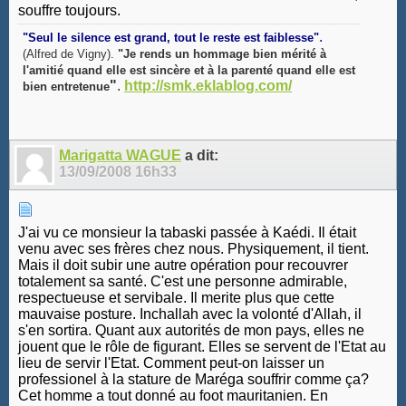
souffre toujours.
.
"Seul le silence est grand, tout le reste est faiblesse"
(Alfred de Vigny).
"Je rends un hommage bien mérité à
l'amitié quand elle est sincère et à la parenté quand elle est
"
.
http://smk.eklablog.com/
bien entretenue
Marigatta WAGUE
a dit:
13/09/2008
16h33
J'ai vu ce monsieur la tabaski passée à Kaédi. Il était
venu avec ses frères chez nous. Physiquement, il tient.
Mais il doit subir une autre opération pour recouvrer
totalement sa santé. C'est une personne admirable,
respectueuse et servibale. Il merite plus que cette
mauvaise posture. Inchallah avec la volonté d'Allah, il
s'en sortira. Quant aux autorités de mon pays, elles ne
jouent que le rôle de figurant. Elles se servent de l'Etat au
lieu de servir l'Etat. Comment peut-on laisser un
professionel à la stature de Maréga souffrir comme ça?
Cet homme a tout donné au foot mauritanien. En