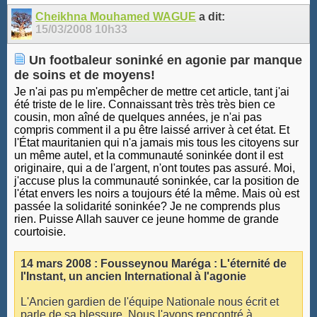
Cheikhna Mouhamed WAGUE
a dit:
15/03/2008
10h33
Un footbaleur soninké en agonie par manque
de soins et de moyens!
Je n'ai pas pu m'empêcher de mettre cet article, tant j'ai
été triste de le lire. Connaissant très très très bien ce
cousin, mon aîné de quelques années, je n'ai pas
compris comment il a pu être laissé arriver à cet état. Et
l'État mauritanien qui n'a jamais mis tous les citoyens sur
un même autel, et la communauté soninkée dont il est
originaire, qui a de l'argent, n'ont toutes pas assuré. Moi,
j'accuse plus la communauté soninkée, car la position de
l'état envers les noirs a toujours été la même. Mais où est
passée la solidarité soninkée? Je ne comprends plus
rien. Puisse Allah sauver ce jeune homme de grande
courtoisie.
14 mars 2008 : Fousseynou Maréga : L'éternité de
l'Instant, un ancien International à l'agonie
L'Ancien gardien de l'équipe Nationale nous écrit et
parle de sa blessure. Nous l'avons rencontré à