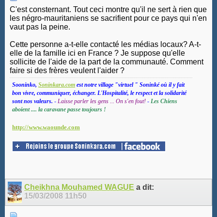
C'est consternant. Tout ceci montre qu'il ne sert à rien que
les négro-mauritaniens se sacrifient pour ce pays qui n'en
vaut pas la peine.
Cette personne a-t-elle contacté les médias locaux? A-t-
elle de la famille ici en France ? Je suppose qu'elle
sollicite de l'aide de la part de la communauté. Comment
faire si des frères veulent l'aider ?
Sooninko,
Soninkara.com
est notre village "virtuel " Soninké où il y fait
bon vivre, communiquer, échanger. L'Hospitalité, le respect et la solidarité
sont nos valeurs.
-
Laisse parler les gens ... On s'en fout!
-
Les Chiens
aboient .... la caravane passe toujours !
http://www.waounde.com
Cheikhna Mouhamed WAGUE
a dit:
15/03/2008
11h50