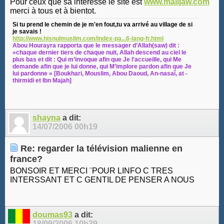
Pour ceux que sa interesse le site est
www.malijaw.com
merci à tous et à bientot.
Si tu prend le chemin de je m'en fout,tu va arrivé au village de si
je savais !
http://www.hisnulmuslim.com/index-pa...6-lang-fr.html
Abou Hourayra rapporta que le messager d’Allah(saw) dit :
»chaque dernier tiers de chaque nuit, Allah descend au ciel le
plus bas et dit : Qui m’invoque afin que Je l’accueille, qui Me
demande afin que je lui donne, qui M’implore pardon afin que Je
lui pardonne » [Boukhari, Mouslim, Abou Daoud, An-nasaî, at -
thirmidi et Ibn Majah]
shayna
a dit:
14/07/2006
00h19
Re: regarder la télévision malienne en
france?
BONSOIR ET MERCI ¨POUR LINFO C TRES
INTERSSANT ET C GENTIL DE PENSER A NOUS
doumas93
a dit:
18/09/2006
10h39