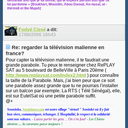
demande afin que je lui donne, qui M’implore pardon afin que Je
lui pardonne » [Boukhari, Mouslim, Abou Daoud, An-nasaî, at -
thirmidi et Ibn Majah]
Fodyé Cissé
a dit:
17/06/2006
16h43
Re: regarder la télévision malienne en
france?
Pour capter la télévision malienne, il te faudrait une
grande parabole. Tu peux te renseigner chez RePLAY
SAT au 5 boulevard de BelleVille à Paris 20ème (
http://www.replaysat.com/index2.html
) pour connaître
la taille de la Parabole. Mais, j'ai bien peur que ce soit
une parabole assez grande que tu ne pourrais l'installer
sur un balcon par exemple. La RTS ( Télé Sénégal), elle,
est sur EutelSat où une petite parabole suffit.
@+
Sooninko,
Soninkara.com
est notre village "virtuel " Soninké où il y fait
bon vivre, communiquer, échanger. L'Hospitalité, le respect et la solidarité
sont nos valeurs.
-
Laisse parler les gens ... On s'en fout!
-
Les Chiens
aboient .... la caravane passe toujours !