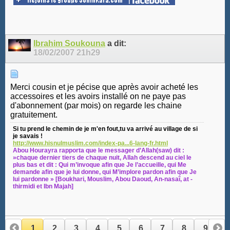
Ibrahim Soukouna
a dit:
18/02/2007
21h29
Merci cousin et je pécise que après avoir acheté les
accessoires et les avoirs installé on ne paye pas
d'abonnement (par mois) on regarde les chaine
gratuitement.
Si tu prend le chemin de je m'en fout,tu va arrivé au village de si
je savais !
http://www.hisnulmuslim.com/index-pa...6-lang-fr.html
Abou Hourayra rapporta que le messager d’Allah(saw) dit :
»chaque dernier tiers de chaque nuit, Allah descend au ciel le
plus bas et dit : Qui m’invoque afin que Je l’accueille, qui Me
demande afin que je lui donne, qui M’implore pardon afin que Je
lui pardonne » [Boukhari, Mouslim, Abou Daoud, An-nasaî, at -
thirmidi et Ibn Majah]
1
2
3
4
5
6
7
8
9