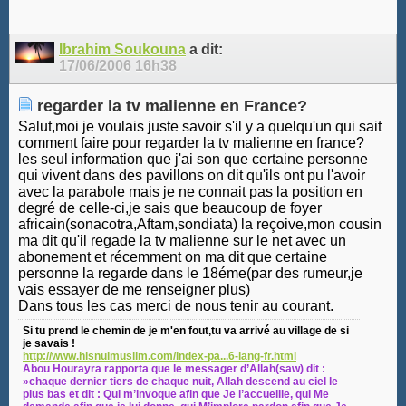
Ibrahim Soukouna
a dit:
17/06/2006
16h38
regarder la tv malienne en France?
Salut,moi je voulais juste savoir s'il y a quelqu'un qui sait
comment faire pour regarder la tv malienne en france?
les seul information que j'ai son que certaine personne
qui vivent dans des pavillons on dit qu'ils ont pu l'avoir
avec la parabole mais je ne connait pas la position en
degré de celle-ci,je sais que beaucoup de foyer
africain(sonacotra,Aftam,sondiata) la reçoive,mon cousin
ma dit qu'il regade la tv malienne sur le net avec un
abonement et récemment on ma dit que certaine
personne la regarde dans le 18éme(par des rumeur,je
vais essayer de me renseigner plus)
Dans tous les cas merci de nous tenir au courant.
Si tu prend le chemin de je m'en fout,tu va arrivé au village de si
je savais !
http://www.hisnulmuslim.com/index-pa...6-lang-fr.html
Abou Hourayra rapporta que le messager d’Allah(saw) dit :
»chaque dernier tiers de chaque nuit, Allah descend au ciel le
plus bas et dit : Qui m’invoque afin que Je l’accueille, qui Me