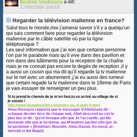
Ibrahim Soukouna
a dit:
17/06/2006
16h18
Regarder la télévision malienne en france?
Salut tous le monde,moi j'aimerai savoir s'il y a quelqu'un
qui sais comment faire pour regarder la télévision
malienne par le câble satellite où par la ligne
téléphonique ?
Les seul information que j'ai son que certaine personne
l'on par le parabole mais qu'il vive dans des pavillon et
non dans des bâtiments pour la reception de la chaîne
mais je ne connait pas encore le degés de reception ,il y
a aussi un cousin qui ma dit qu'il regarde la tv malienne
sur le net avec un abonement ,j'ai eu aussi des rumeur
que certain regade la tv malienne dans le 18eme de Paris
je vais essayer de renseigner un peu plus.
Si tu prend le chemin de je m'en fout,tu va arrivé au village de si
je savais !
http://www.hisnulmuslim.com/index-pa...6-lang-fr.html
Abou Hourayra rapporta que le messager d’Allah(saw) dit :
»chaque dernier tiers de chaque nuit, Allah descend au ciel le
plus bas et dit : Qui m’invoque afin que Je l’accueille, qui Me
demande afin que je lui donne, qui M’implore pardon afin que Je
lui pardonne » [Boukhari, Mouslim, Abou Daoud, An-nasaî, at -
thirmidi et Ibn Majah]