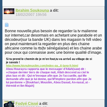
Ibrahim Soukouna
a dit:
18/02/2007
19h56
Bonne nouvelle,plus besoin de regarder la tv malienne
sur internet,car desormais en achetant une parabole et un
décodeur(sur la bande UK) dans les magasin tv hifi video
on peut maintenant la regarder en plus des chaine
africaine comme la rts(tv sénégalaise) et les chaine arabe
pour ceux qui connaisse avec une bonne qualité d'image.
Si tu prend le chemin de je m'en fout,tu va arrivé au village de si
je savais !
http://www.hisnulmuslim.com/index-pa...6-lang-fr.html
Abou Hourayra rapporta que le messager d’Allah(saw) dit :
»chaque dernier tiers de chaque nuit, Allah descend au ciel le
plus bas et dit : Qui m’invoque afin que Je l’accueille, qui Me
demande afin que je lui donne, qui M’implore pardon afin que Je
lui pardonne » [Boukhari, Mouslim, Abou Daoud, An-nasaî, at -
thirmidi et Ibn Majah]
Fodyé Cissé
a dit: