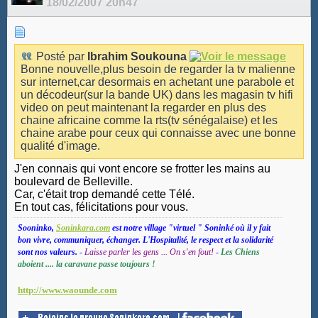
18/02/2007
20h47
Posté par
Ibrahim Soukouna
Bonne nouvelle,plus besoin de regarder la tv malienne
sur internet,car desormais en achetant une parabole et
un décodeur(sur la bande UK) dans les magasin tv hifi
video on peut maintenant la regarder en plus des
chaine africaine comme la rts(tv sénégalaise) et les
chaine arabe pour ceux qui connaisse avec une bonne
qualité d'image.
J'en connais qui vont encore se frotter les mains au
boulevard de Belleville.
Car, c'était trop demandé cette Télé.
En tout cas, félicitations pour vous.
Sooninko,
Soninkara.com
est notre village "virtuel " Soninké où il y fait
bon vivre, communiquer, échanger. L'Hospitalité, le respect et la solidarité
sont nos valeurs.
-
Laisse parler les gens ... On s'en fout!
-
Les Chiens
aboient .... la caravane passe toujours !
http://www.waounde.com