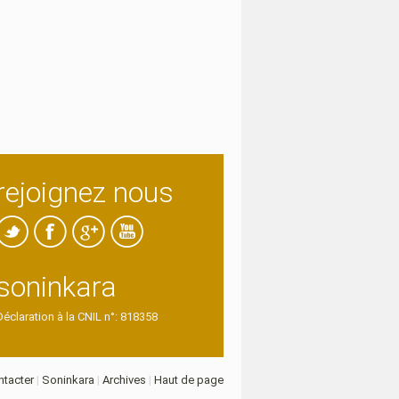
rejoignez nous
soninkara
Déclaration à la CNIL n°: 818358
tacter
|
Soninkara
|
Archives
|
Haut de page