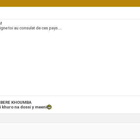
M
gne toi au consulat de ces pays....
BERE KHOUMBA
 khuro na dossi y meeni