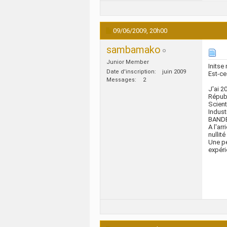
09/06/2009,
20h00
sambamako
Junior Member
Initse
Date d'inscription
juin 2009
Est-ce
Messages
2
J'ai 2
Républ
Scient
Indust
BANDE
A l'arr
nullit
Une pe
expéri