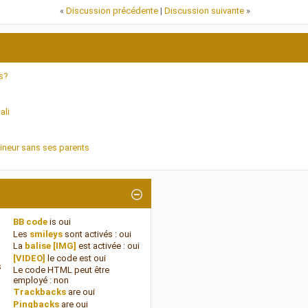
«
Discussion précédente
|
Discussion suivante
»
s?
ali
ineur sans ses parents
BB code
is
oui
Les
smileys
sont activés :
oui
La
balise [IMG]
est activée :
oui
[VIDEO]
le code est
oui
s
Le code HTML peut être
employé :
non
Trackbacks
are
oui
Pingbacks
are
oui