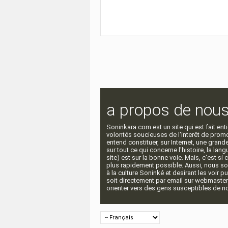
a propos de nou
Soninkara.com est un site qui est fait e
volontés soucieuses de l'interêt de promou
entend constituer, sur Internet, une gra
sur tout ce qui concerne l'histoire, la langu
site) est sur la bonne voie. Mais, c'est si
plus rapidement possible. Aussi, nous so
à la culture Soninké et desirant les voir p
soit directement par email sur webmaste
orienter vers des gens susceptibles de nou