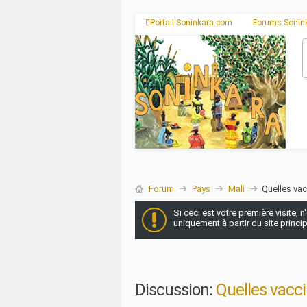
Portail Soninkara.com
Forums Sonin
Forum
Pays
Mali
Quelles vac
Si ceci est votre première visite, 
uniquement à partir du site princi
Discussion:
Quelles vacci