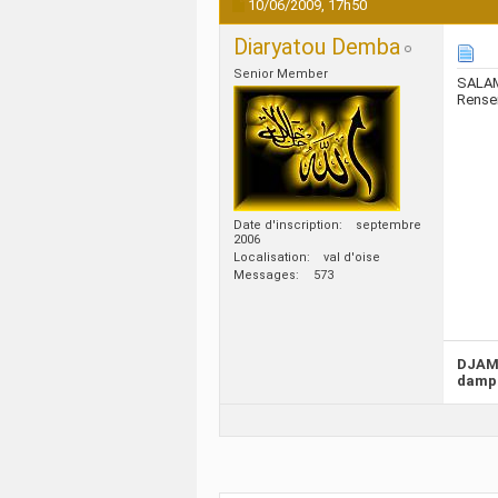
10/06/2009,
17h50
Diaryatou Demba
Senior Member
SALA
Rensei
Date d'inscription
septembre
2006
Localisation
val d'oise
Messages
573
DJAM
dampi