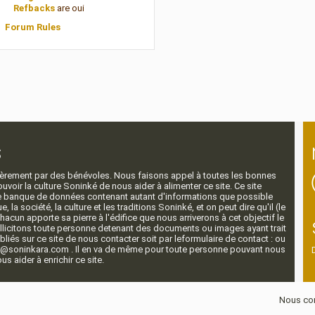
Refbacks
are
oui
Forum Rules
s
ntièrement par des bénévoles. Nous faisons appel à toutes les bonnes
voir la culture Soninké de nous aider à alimenter ce site. Ce site
nde banque de données contenant autant d'informations que possible
e, la société, la culture et les traditions Soninké, et on peut dire qu'il (le
 chacun apporte sa pierre à l'édifice que nous arriverons à cet objectif le
llicitons toute personne detenant des documents ou images ayant trait
ubliés sur ce site de nous contacter soit par leformulaire de contact : ou
r@soninkara.com . Il en va de même pour toute personne pouvant nous
s aider à enrichir ce site.
Nous con