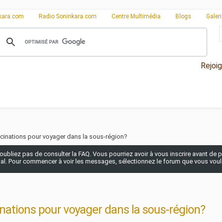
kara.com
Radio Soninkara.com
Centre Multimédia
Blogs
Galer
Rejoi
cinations pour voyager dans la sous-région?
n'oubliez pas de consulter la FAQ. Vous pourriez avoir à vous inscrire avant de po
pal. Pour commencer à voir les messages, sélectionnez le forum que vous voulez
nations pour voyager dans la sous-région?