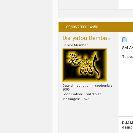
09/06/2009,
14h50
Diaryatou Demba
Senior Member
SALA
Tu peu
Date d'inscription
septembre
2006
Localisation
val d'oise
Messages
573
DJAM
dampi