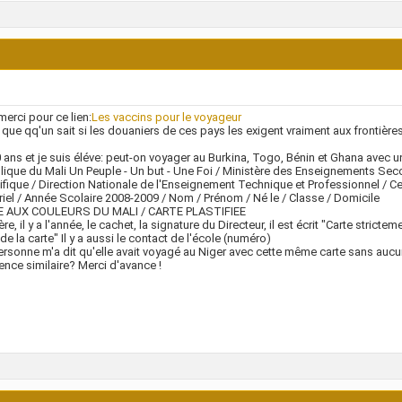
 merci pour ce lien:
Les vaccins pour le voyageur
 que qq'un sait si les douaniers de ces pays les exigent vraiment aux frontières
0 ans et je suis éléve: peut-on voyager au Burkina, Togo, Bénin et Ghana avec u
ique du Mali Un Peuple - Un but - Une Foi / Ministère des Enseignements Seco
ifique / Direction Nationale de l'Enseignement Technique et Professionnel / 
riel / Année Scolaire 2008-2009 / Nom / Prénom / Né le / Classe / Domicile
 AUX COULEURS DU MALI / CARTE PLASTIFIEE
ière, il y a l'année, le cachet, la signature du Directeur, il est écrit "Carte strict
é de la carte" Il y a aussi le contact de l'école (numéro)
rsonne m'a dit qu'elle avait voyagé au Niger avec cette même carte sans aucu
ence similaire? Merci d'avance !