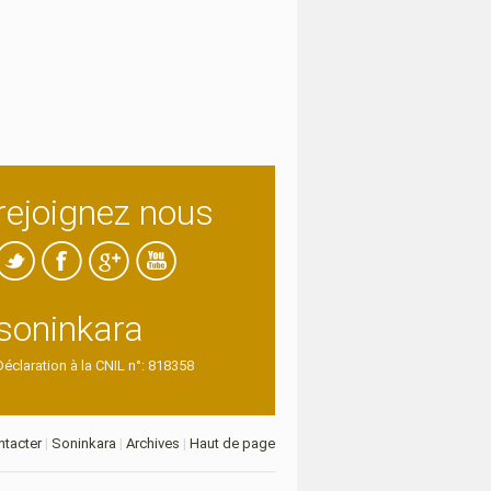
rejoignez nous
soninkara
Déclaration à la CNIL n°: 818358
tacter
|
Soninkara
|
Archives
|
Haut de page