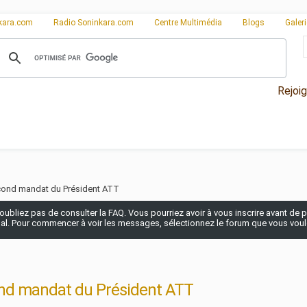
kara.com
Radio Soninkara.com
Centre Multimédia
Blogs
Galer
Rejoi
cond mandat du Président ATT
n'oubliez pas de consulter la FAQ. Vous pourriez avoir à vous inscrire avant de po
pal. Pour commencer à voir les messages, sélectionnez le forum que vous voulez
nd mandat du Président ATT