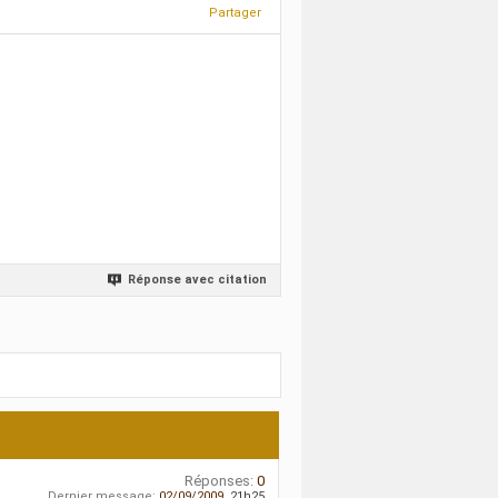
Partager
Réponse avec citation
Réponses:
0
Dernier message:
02/09/2009,
21h25