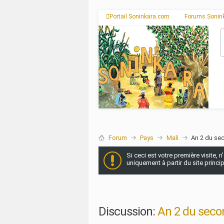
Portail Soninkara.com
Forums Sonin
Forum
Pays
Mali
An 2 du se
Si ceci est votre première visite, 
uniquement à partir du site princi
Discussion:
An 2 du seco