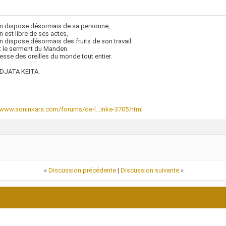
n dispose désormais de sa personne,
 est libre de ses actes,
 dispose désormais des fruits de son travail.
t le serment du Manden
resse des oreilles du monde tout entier.
JATA KEITA.
/www.soninkara.com/forums/de-l...inke-3705.html
«
Discussion précédente
|
Discussion suivante
»