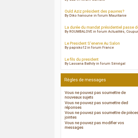
Ould Aziz président des pauvres?
By Diko hanoune in forum Mauritanie
La durée du mandat présidentiel passe d
By ROUMBALOVE in forum Actualités, Coupu
Le President S'enerve Au Salon
By papisko12 in forum France
Le fils du president
By Lassana Bathily in forum Sénégal
Règles de messages
Vous
ne pouvez pas
soumettre de
nouveaux sujets
Vous
ne pouvez pas
soumettre ded
réponses
Vous
ne pouvez pas
soumettre de pièce
jointes
Vous
ne pouvez pas
modifier vos
messages