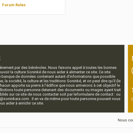
Forum Rules
s
ntièrement par des bénévoles. Nous faisons appel à toutes les bonnes
voir la culture Soninké de nous aider à alimenter ce site. Ce site
nde banque de données contenant autant d'informations que possible
e, la société, la culture et les traditions Soninké, et on peut dire qu'il (le
 chacun apporte sa pierre à l'édifice que nous arriverons à cet objectif le
llicitons toute personne detenant des documents ou images ayant trait
ubliés sur ce site de nous contacter soit par leformulaire de contact : ou
r@soninkara.com . Il en va de même pour toute personne pouvant nous
s aider à enrichir ce site.
Nous con