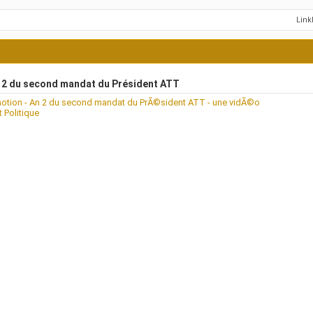
Lin
 2 du second mandat du Président ATT
motion - An 2 du second mandat du PrÃ©sident ATT - une vidÃ©o
t Politique