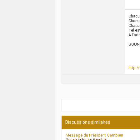
Chacu
Chacun
Chacun
Tel es
A l’ad
SOUND
http:/
Discussions similaires
Message du Président Gambien
By dab in forum Gambie