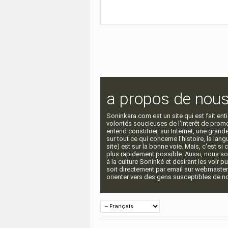
a propos de nou
Soninkara.com est un site qui est fait e
volontés soucieuses de l'interêt de promou
entend constituer, sur Internet, une gra
sur tout ce qui concerne l'histoire, la langu
site) est sur la bonne voie. Mais, c'est si
plus rapidement possible. Aussi, nous so
à la culture Soninké et desirant les voir p
soit directement par email sur webmaste
orienter vers des gens susceptibles de nou