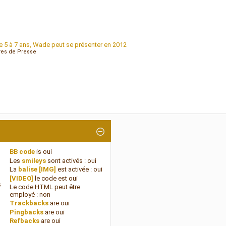
e 5 à 7 ans, Wade peut se présenter en 2012
res de Presse
BB code
is
oui
Les
smileys
sont activés :
oui
La
balise [IMG]
est activée :
oui
[VIDEO]
le code est
oui
s
Le code HTML peut être
employé :
non
Trackbacks
are
oui
Pingbacks
are
oui
Refbacks
are
oui