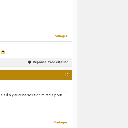
Partager
!
Réponse avec citation
#2
ais il n y aucune solution miracle pour
Partager