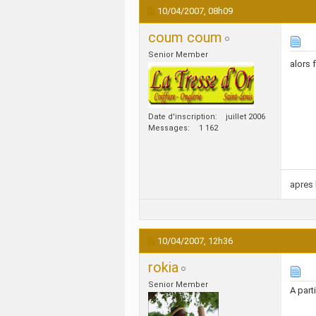
10/04/2007,
08h09
coum coum
Senior Member
alors 
Date d'inscription
juillet 2006
Messages
1 162
apres 
10/04/2007,
12h36
rokia
Senior Member
A part