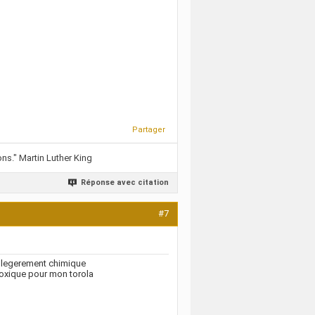
Partager
ns." Martin Luther King
Réponse avec citation
#7
t legerement chimique
t toxique pour mon torola