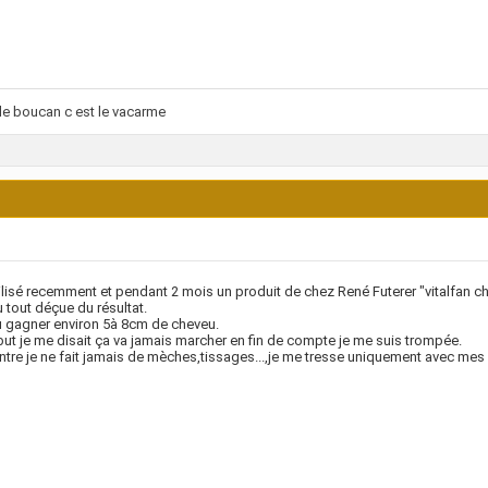
le boucan c est le vacarme
tilisé recemment et pendant 2 mois un produit de chez René Futerer "vitalfan c
 tout déçue du résultat.
u gagner environ 5à 8cm de cheveu.
ut je me disait ça va jamais marcher en fin de compte je me suis trompée.
ntre je ne fait jamais de mèches,tissages...,je me tresse uniquement avec mes 