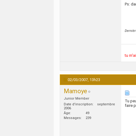
Ps: da
Dernièr
tu m'a
02/03/2007,
13h23
Mamoye
Junior Member
Tu peu
Date d'inscription
septembre
faire 
2006
Âge
49
Messages
239