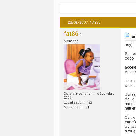
28/02/2007,
17h55
fat86
lai
Member
hey j'
Sur le
coco
accelè
de coc
Je sai
dess
Date d'inscription
décembre
J'ai c
2006
doux. 
Localisation
92
massan
Messages
71
nuit e
Ou tro
carref
boite 
&#37; 