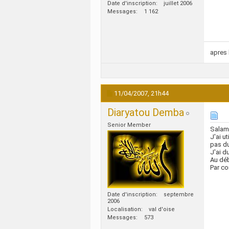
Date d'inscription
juillet 2006
Messages
1 162
apres 
11/04/2007,
21h44
Diaryatou Demba
Senior Member
Salam
J'ai u
pas du
J'ai d
Au déb
Par co
Date d'inscription
septembre
2006
Localisation
val d'oise
Messages
573