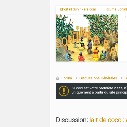
Portail Soninkara.com
Forums Sonin
Forum
Discussions Générales
S
Si ceci est votre première visite, 
uniquement à partir du site princi
Discussion:
lait de coco 