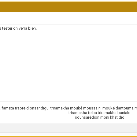
s tester on verra bien.
 famata traore dionsandigui triramakha mouké moussa ni mouké dantouma mou
triramakha te ba triramakha banialo
sounsarédion moni khatidio