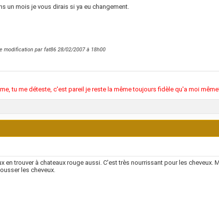
ns un mois je vous dirais si ya eu changement.
e modification par fat86 28/02/2007 à
18h00
ime, tu me déteste, c'est pareil je reste la même toujours fidèle qu'a moi même
x en trouver à chateaux rouge aussi. C'est très nourrissant pour les cheveux. M
pousser les cheveux.