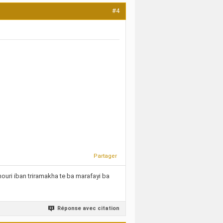
#4
Partager
ri iban triramakha te ba marafayi ba
Réponse avec citation