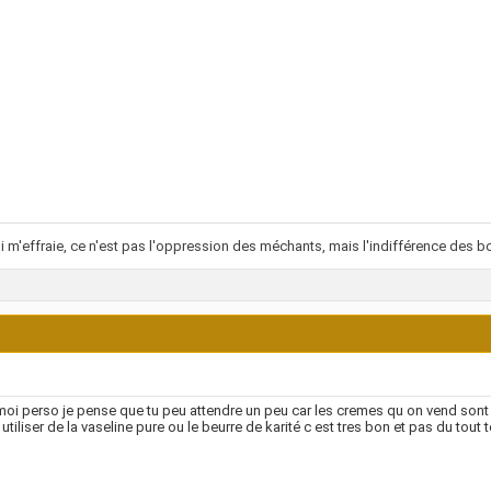
i m'effraie, ce n'est pas l'oppression des méchants, mais l'indifférence des bo
moi perso je pense que tu peu attendre un peu car les cremes qu on vend son
 utiliser de la vaseline pure ou le beurre de karité c est tres bon et pas du tou