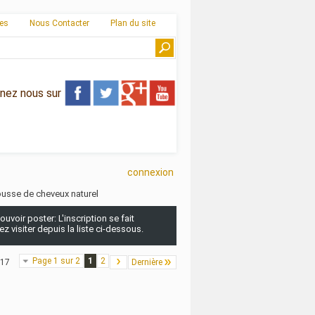
ies
Nous Contacter
Plan du site
gnez nous sur
connexion
pousse de cheveux naturel
uvoir poster: L'inscription se fait
 visiter depuis la liste ci-dessous.
Page 1 sur 2
1
2
 17
Dernière