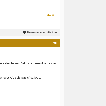
Partager
Réponse avec citation
#8
hute de cheveux" et franchement je ne suis
cheveux,je sais pas si ça joue.