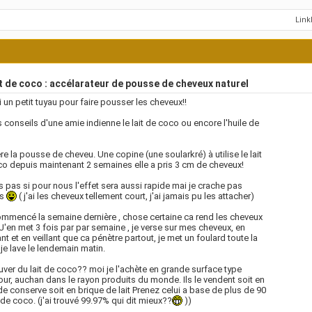
Lin
t de coco : accélarateur de pousse de cheveux naturel
ai un petit tuyau pour faire pousser les cheveux!!
s conseils d'une amie indienne le lait de coco ou encore l'huile de
re la pousse de cheveu. Une copine (une soularkré) à utilise le lait
o depuis maintenant 2 semaines elle a pris 3 cm de cheveux!
s pas si pour nous l'effet sera aussi rapide mai je crache pas
us
( j'ai les cheveux tellement court, j'ai jamais pu les attacher)
ommencé la semaine dernière , chose certaine ca rend les cheveux
J'en met 3 fois par par semaine , je verse sur mes cheveux, en
t et en veillant que ca pénètre partout, je met un foulard toute la
t je lave le lendemain matin.
uver du lait de coco?? moi je l'achète en grande surface type
our, auchan dans le rayon produits du monde. Ils le vendent soit en
de conserve soit en brique de lait Prenez celui a base de plus de 90
de coco. (j'ai trouvé 99.97% qui dit mieux??
))