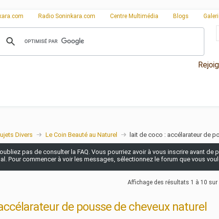
kara.com
Radio Soninkara.com
Centre Multimédia
Blogs
Galer
Rejoi
ujets Divers
Le Coin Beauté au Naturel
lait de coco : accélarateur de 
n'oubliez pas de consulter la FAQ. Vous pourriez avoir à vous inscrire avant de po
pal. Pour commencer à voir les messages, sélectionnez le forum que vous voulez
Affichage des résultats 1 à 10 sur
: accélarateur de pousse de cheveux naturel