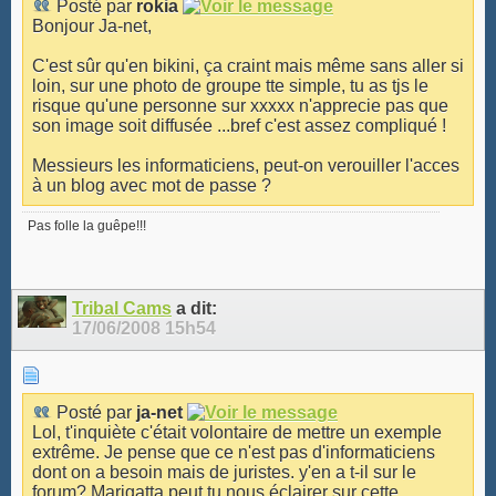
Posté par
rokia
Bonjour Ja-net,
C'est sûr qu'en bikini, ça craint mais même sans aller si
loin, sur une photo de groupe tte simple, tu as tjs le
risque qu'une personne sur xxxxx n'apprecie pas que
son image soit diffusée ...bref c'est assez compliqué !
Messieurs les informaticiens, peut-on verouiller l'acces
à un blog avec mot de passe ?
Pas folle la guêpe!!!
Tribal Cams
a dit:
17/06/2008
15h54
Posté par
ja-net
Lol, t'inquiète c'était volontaire de mettre un exemple
extrême. Je pense que ce n'est pas d'informaticiens
dont on a besoin mais de juristes. y'en a t-il sur le
forum? Marigatta peut tu nous éclairer sur cette