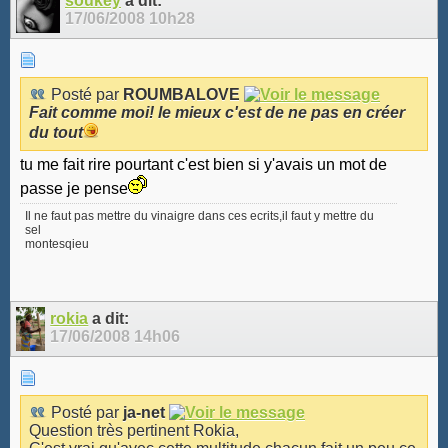
soukey
a dit:
17/06/2008
10h28
Posté par
ROUMBALOVE
Fait comme moi! le mieux c'est de ne pas en créer
du tout
tu me fait rire pourtant c'est bien si y'avais un mot de
passe je pense
Il ne faut pas mettre du vinaigre dans ces ecrits,il faut y mettre du
sel
montesqieu
rokia
a dit:
17/06/2008
14h06
Posté par
ja-net
Question très pertinent Rokia,