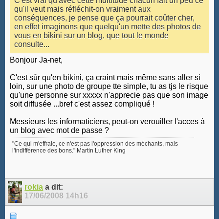
C'est vrai qu'avec cette multitude chacun fait un peu ce
qu'il veut mais réfléchit-on vraiment aux
conséquences, je pense que ça pourrait coûter cher,
en effet imaginons que quelqu'un mette des photos de
vous en bikini sur un blog, que tout le monde
consulte...
Bonjour Ja-net,
C'est sûr qu'en bikini, ça craint mais même sans aller si
loin, sur une photo de groupe tte simple, tu as tjs le risque
qu'une personne sur xxxxx n'apprecie pas que son image
soit diffusée ...bref c'est assez compliqué !
Messieurs les informaticiens, peut-on verouiller l'acces à
un blog avec mot de passe ?
"Ce qui m'effraie, ce n'est pas l'oppression des méchants, mais
l'indifférence des bons." Martin Luther King
rokia
a dit:
17/06/2008
14h16