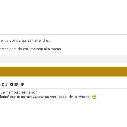
ent à point à qui sait attendre...
ncien pseudo est : mamou aka mams
: QUI SUIS JE
joué mamou c'est
le son
donné que tu as mis
vitesse du son
, j'accorde ta réponse