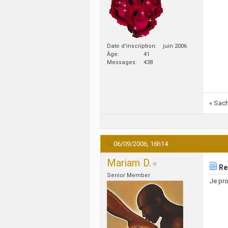
Date d'inscription
juin 2006
Âge
41
Messages
438
« Sach
06/09/2006,
16h14
Mariam D.
Re
Senior Member
Je pr