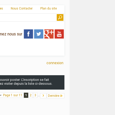
ies
Nous Contacter
Plan du site
gnez nous sur
connexion
uvoir poster: L'inscription se fait
 visiter depuis la liste ci-dessous.
Page 1 sur 11
1
2
3
...
Dernière