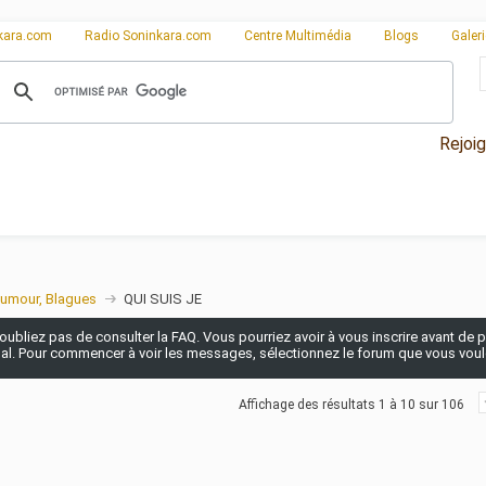
kara.com
Radio Soninkara.com
Centre Multimédia
Blogs
Galer
Rejoi
umour, Blagues
QUI SUIS JE
n'oubliez pas de consulter la FAQ. Vous pourriez avoir à vous inscrire avant de po
pal. Pour commencer à voir les messages, sélectionnez le forum que vous voulez
Affichage des résultats 1 à 10 sur 106