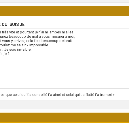
: QUI SUIS JE
 très vite et pourtant je n'ai ni jambes ni ailes.
aurez beaucoup de mal à vous mesurer à moi,
i vous y arrivez, cela fera beaucoup de bruit.
oulez me saisir ? Impossible
 . Je suis invisible.
is-je ?
es que celui qui t’a conseillé t’a aimé et celui qui t’a flatté t'a trompé »