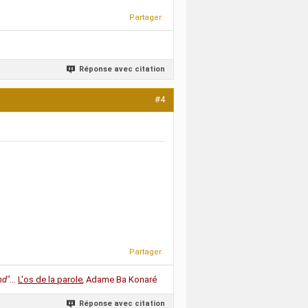
Partager
Réponse avec citation
#4
Partager
d"...
L'os de la parole
,
Adame Ba Konaré
Réponse avec citation