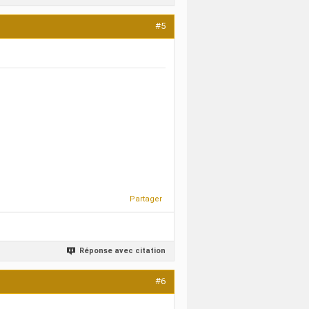
#5
Partager
Réponse avec citation
#6