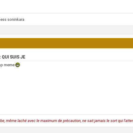
less soninkara
: QUI SUIS JE
rop meme
rbe, même laché avec le maximum de précaution, ne sait jamais le sort qui l'atten