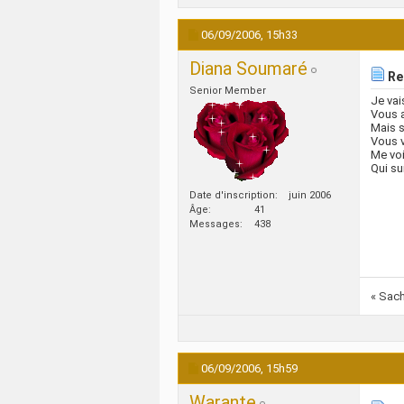
06/09/2006,
15h33
Diana Soumaré
Re
Senior Member
Je vais
Vous 
Mais s
Vous v
Me voir
Qui su
Date d'inscription
juin 2006
Âge
41
Messages
438
« Sach
06/09/2006,
15h59
Warante