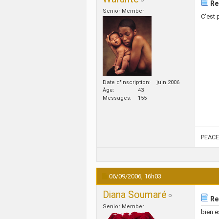
Re
Senior Member
C'est 
Date d'inscription
juin 2006
Âge
43
Messages
155
PEACE
06/09/2006,
16h03
Diana Soumaré
Re
Senior Member
bien e