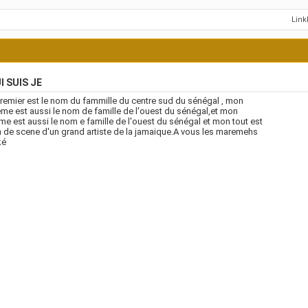
Lin
I SUIS JE
emier est le nom du fammille du centre sud du sénégal , mon
me est aussi le nom de famille de l'ouest du sénégal,et mon
eme est aussi le nom e famille de l'ouest du sénégal et mon tout est
 de scene d'un grand artiste de la jamaique.A vous les maremehs
ké