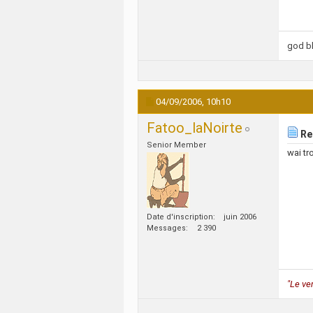
god b
04/09/2006,
10h10
Fatoo_laNoirte
Re
Senior Member
wai t
Date d'inscription
juin 2006
Messages
2 390
"Le ve