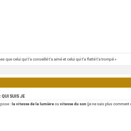
es que celui qui t’a conseillé t’a aimé et celui qui t’a flatté t'a trompé »
: QUI SUIS JE
opose :
la vitesse de la lumière
ou
vitesse du son
(je ne sais plus comment