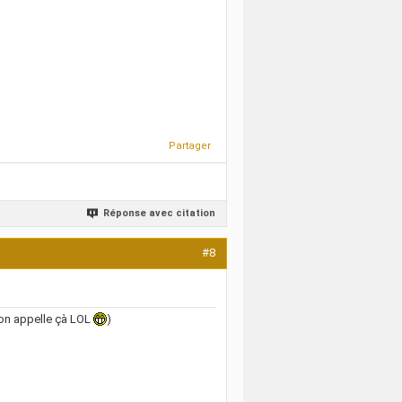
Partager
Réponse avec citation
#8
 on appelle çà LOL
)