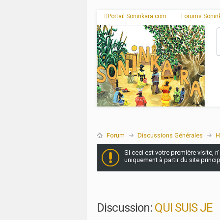
Portail Soninkara.com
Forums Sonin
Forum
Discussions Générales
H
Si ceci est votre première visite, 
uniquement à partir du site princi
Discussion:
QUI SUIS JE