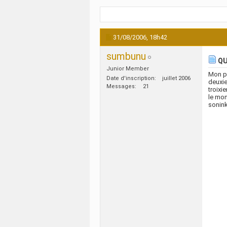
31/08/2006,
18h42
sumbunu
QU
Junior Member
Mon pr
Date d'inscription
juillet 2006
deuxie
Messages
21
troixi
le mon
sonin