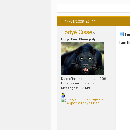
14/01/2009,
23h11
Fodyé Cissé
I a
Fodyé Bine Khoudjédji
I am t
Date d'inscription
juin 2006
Localisation
Stains
Messages
7 149