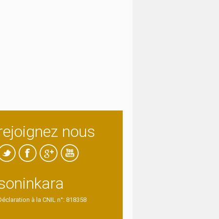
rejoignez nous
soninkara
Déclaration à la CNIL n°: 818358