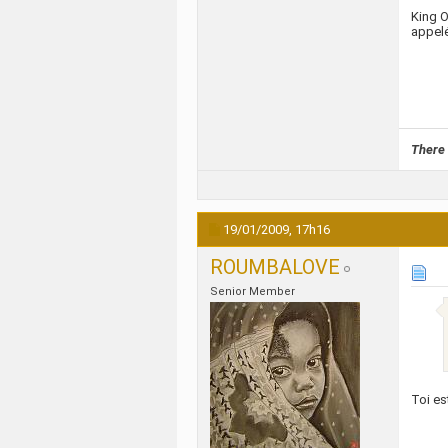
King O
appelé 
There 
19/01/2009,
17h16
ROUMBALOVE
Senior Member
Toi est