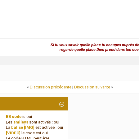
Si tu veux savoir quelle place tu occupes auprès de
regarde quelle place Dieu prend dans ton coe
«
Discussion précédente
|
Discussion suivante
»
BB code
is
oui
Les
smileys
sont activés :
oui
La
balise [IMG]
est activée :
oui
[VIDEO]
le code est
oui
s
Le code HTML peut être