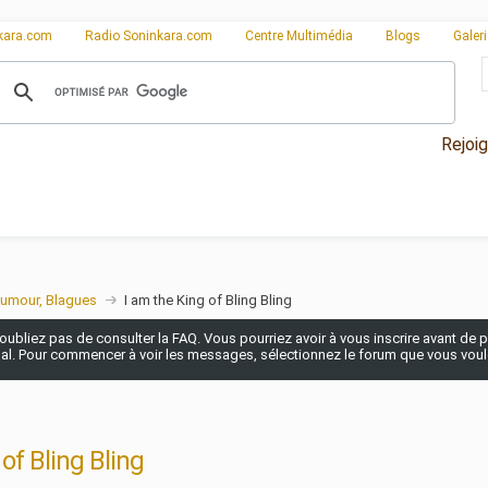
kara.com
Radio Soninkara.com
Centre Multimédia
Blogs
Galer
Rejoi
umour, Blagues
I am the King of Bling Bling
n'oubliez pas de consulter la FAQ. Vous pourriez avoir à vous inscrire avant de po
pal. Pour commencer à voir les messages, sélectionnez le forum que vous voulez
of Bling Bling