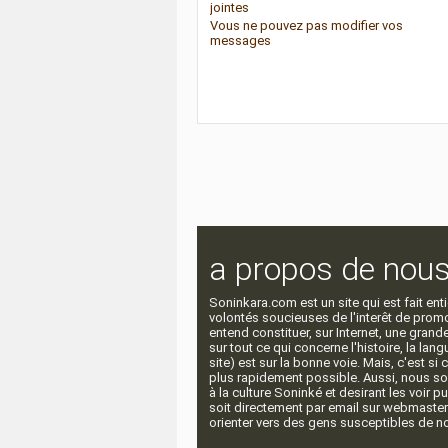
jointes
Vous
ne pouvez pas
modifier vos
messages
a propos de nou
Soninkara.com est un site qui est fait e
volontés soucieuses de l'interêt de promou
entend constituer, sur Internet, une gra
sur tout ce qui concerne l'histoire, la langu
site) est sur la bonne voie. Mais, c'est si
plus rapidement possible. Aussi, nous so
à la culture Soninké et desirant les voir p
soit directement par email sur webmaste
orienter vers des gens susceptibles de nou