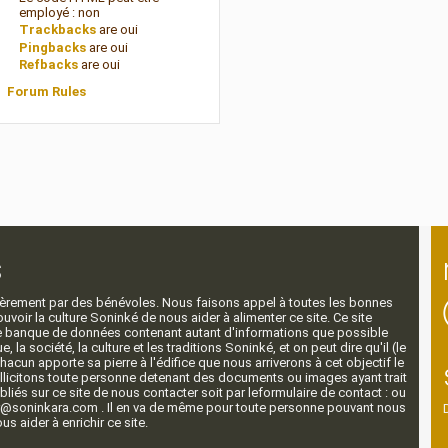
employé :
non
Trackbacks
are
oui
Pingbacks
are
oui
Refbacks
are
oui
Forum Rules
s
ntièrement par des bénévoles. Nous faisons appel à toutes les bonnes
voir la culture Soninké de nous aider à alimenter ce site. Ce site
nde banque de données contenant autant d'informations que possible
e, la société, la culture et les traditions Soninké, et on peut dire qu'il (le
 chacun apporte sa pierre à l'édifice que nous arriverons à cet objectif le
llicitons toute personne detenant des documents ou images ayant trait
ubliés sur ce site de nous contacter soit par leformulaire de contact : ou
r@soninkara.com . Il en va de même pour toute personne pouvant nous
s aider à enrichir ce site.