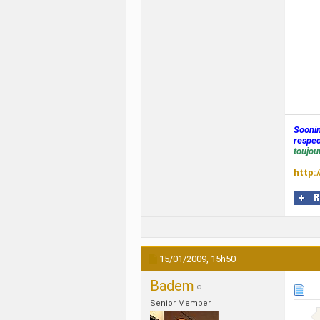
Sooni
respec
toujour
http:
15/01/2009,
15h50
Badem
Senior Member