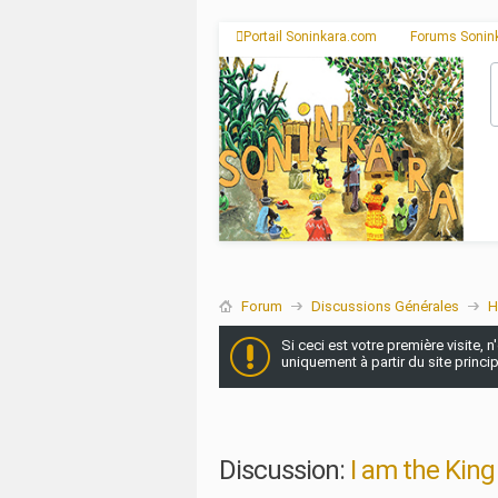
Portail Soninkara.com
Forums Sonin
Forum
Discussions Générales
H
Si ceci est votre première visite, 
uniquement à partir du site princi
Discussion:
I am the King 