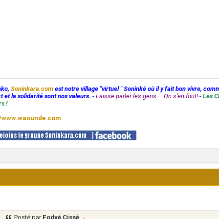
nko,
Soninkara.com
est notre village "virtuel " Soninké où il y fait bon vivre, com
t et la solidarité sont nos valeurs.
-
Laisse parler les gens ... On s'en fout!
-
Les C
s !
//www.waounde.com
Posté par
Fodyé Cissé